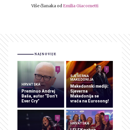
Više članaka od
Emilia Giacometti
NAJNOVIJE
0
3
SJEVERNA
MAKEDONIJA
HRVATSKA
Makedonski mediji:
Preminuo Andrej
Sjeverna
Baša, autor “Don’t
Makedonija se
Ever Cry”
vraća na Eurosong!
11
0
HRVATSKA