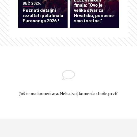
LELEK nakon
BEČ 2026.
finala: “Ovo je
Poznati detaljni
velika stvar za
rezultati polufinala
Hrvatsku, ponosne
Eurosonga 2026.!
smo i sretne.”
Još nema komentara. Neka tvoj komentar bude prvi?