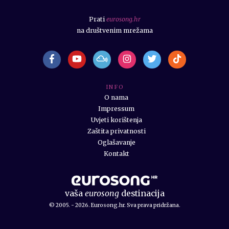
Prati
eurosong.hr
na društvenim mrežama
I N F O
O nama
Impressum
Uvjeti korištenja
Zaštita privatnosti
Oglašavanje
Kontakt
vaša
eurosong
destinacija
© 2005. - 2026. Eurosong.hr. Sva prava pridržana.