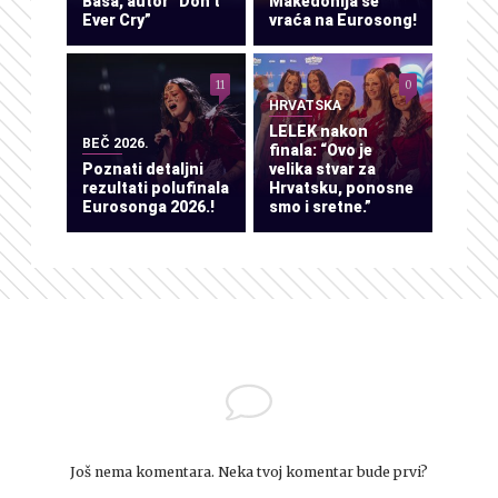
Baša, autor “Don’t
Makedonija se
Ever Cry”
vraća na Eurosong!
11
0
HRVATSKA
LELEK nakon
BEČ 2026.
finala: “Ovo je
Poznati detaljni
velika stvar za
rezultati polufinala
Hrvatsku, ponosne
Eurosonga 2026.!
smo i sretne.”
Još nema komentara. Neka tvoj komentar bude prvi?