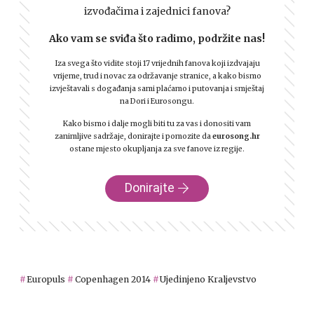
izvođačima i zajednici fanova?
Ako vam se sviđa što radimo, podržite nas!
Iza svega što vidite stoji 17 vrijednih fanova koji izdvajaju
vrijeme, trud i novac za održavanje stranice, a kako bismo
izvještavali s događanja sami plaćamo i putovanja i smještaj
na Dori i Eurosongu.
Kako bismo i dalje mogli biti tu za vas i donositi vam
zanimljive sadržaje, donirajte i pomozite da
eurosong.hr
ostane mjesto okupljanja za sve fanove iz regije.
Donirajte
Europuls
Copenhagen 2014
Ujedinjeno Kraljevstvo