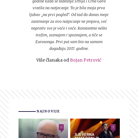
godine kada se tadašnja Srbija i Crna Gora
vratila na natjecanje. To je bila moja prva
ljubav „na prvi pogled“. Od tad do danas moje
zanimanje za ovo natjecanje ne jenjava, već
naprotiv sve je veće i veće. Konstantno nešto
tražim, saznajem i spoznajem, a tiče se
Eurosonga. Prvi put sam bio na samom
događaju 2017. godine.
Više članaka od
Bojan Petrović
NAJNOVIJE
0
3
SJEVERNA