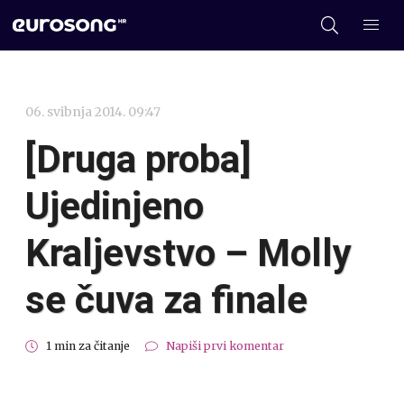
06. svibnja 2014. 09:47
[Druga proba]
Ujedinjeno
Kraljevstvo – Molly
se čuva za finale
1 min za čitanje
Napiši prvi komentar