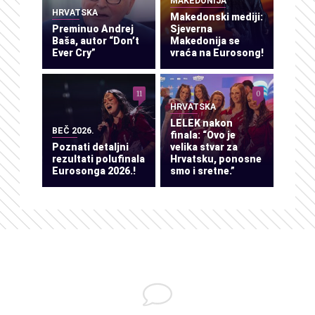
MAKEDONIJA
HRVATSKA
Makedonski mediji:
Preminuo Andrej
Sjeverna
Baša, autor “Don’t
Makedonija se
Ever Cry”
vraća na Eurosong!
11
0
HRVATSKA
LELEK nakon
BEČ 2026.
finala: “Ovo je
Poznati detaljni
velika stvar za
rezultati polufinala
Hrvatsku, ponosne
Eurosonga 2026.!
smo i sretne.”