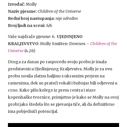
Izvođač:
Molly
Naziv pjesme:
Children of the Universe
Redni broj nastupanja:
nije određen
Broj ljudi na sceni:
6/6
Vaše najdraže pjesme: 6.
UJEDINJENO
KRALJEVSTVO
: Molly Smitten-Downes –
Children of the
Universe
(4.28)
Druga za danas po rasporedu svoju probu je imala
predstavnica Ujedinjenog Kraljevstva. Molly je za ovu
probu nosila zlatnu haljinu s ukrasnim perjem na
ramenima, dok su prateći vokali i bubnjar bili odjeveni u
crno. Kako pišu kolege iz press centra i stare
kopenhaške tvornice, primjetno je kako se Molly na ovoj
probi jako štedela što se pjevanja tiče, ali da definitivno
ima pobjedniči potencijal.