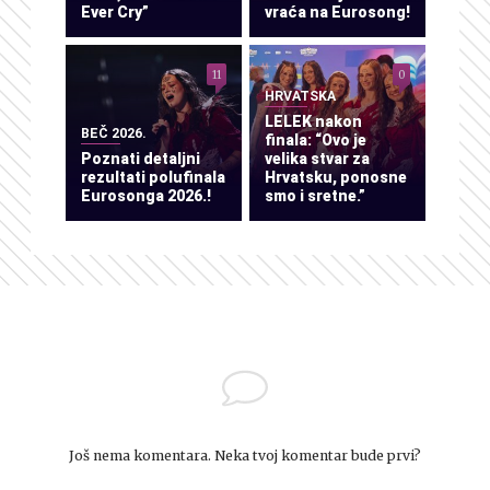
Ever Cry”
vraća na Eurosong!
11
0
HRVATSKA
LELEK nakon
BEČ 2026.
finala: “Ovo je
Poznati detaljni
velika stvar za
rezultati polufinala
Hrvatsku, ponosne
Eurosonga 2026.!
smo i sretne.”
Još nema komentara. Neka tvoj komentar bude prvi?