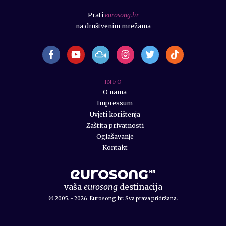
Prati
eurosong.hr
na društvenim mrežama
I N F O
O nama
Impressum
Uvjeti korištenja
Zaštita privatnosti
Oglašavanje
Kontakt
vaša
eurosong
destinacija
© 2005. - 2026. Eurosong.hr. Sva prava pridržana.