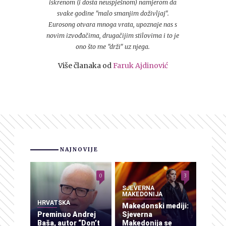
iskrenom (i dosta neuspješnom) namjerom da
svake godine "malo smanjim doživljaj".
Eurosong otvara mnoga vrata, upoznaje nas s
novim izvođačima, drugačijim stilovima i to je
ono što me "drži" uz njega.
Više članaka od
Faruk Ajdinović
NAJNOVIJE
0
3
SJEVERNA
MAKEDONIJA
HRVATSKA
Makedonski mediji:
Preminuo Andrej
Sjeverna
Baša, autor “Don’t
Makedonija se