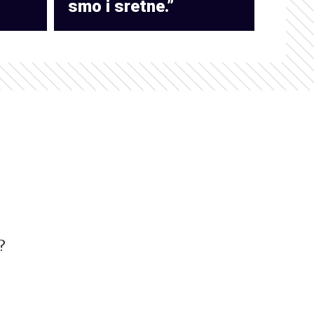
smo i sretne.”
?