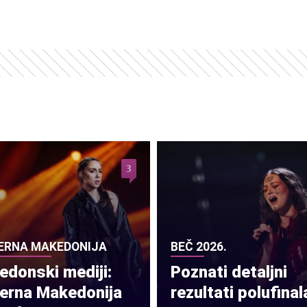
3
ERNA MAKEDONIJA
BEČ 2026.
donski mediji:
Poznati detaljni
verna Makedonija
rezultati polufinal