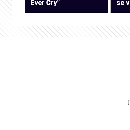
Ever Cry”
se v