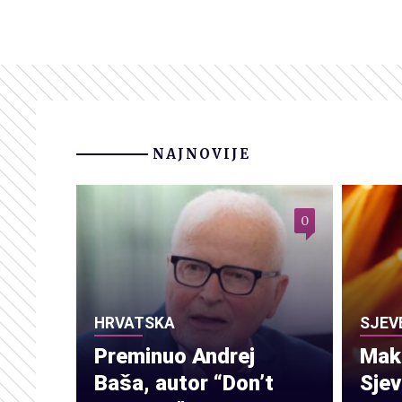
NAJNOVIJE
0
HRVATSKA
SJEV
Preminuo Andrej
Make
Baša, autor “Don’t
Sje