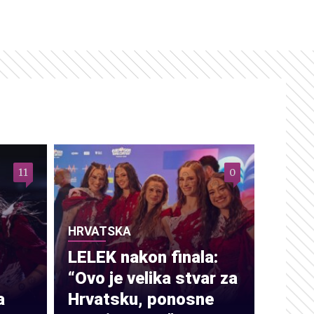
11
0
HRVATSKA
LELEK nakon finala:
“Ovo je velika stvar za
a
Hrvatsku, ponosne