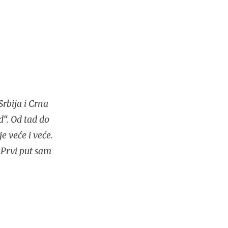
rbija i Crna
d“. Od tad do
e veće i veće.
 Prvi put sam