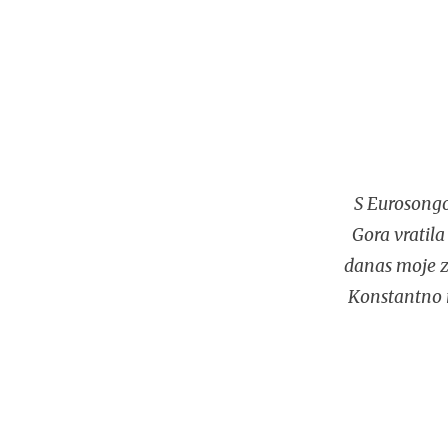
S Eurosongo
Gora vratila
danas moje za
Konstantno n