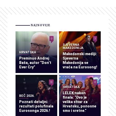
NAJNOVIJE
0
3
SJEVERNA
MAKEDONIJA
HRVATSKA
Makedonski mediji:
Preminuo Andrej
Sjeverna
Baša, autor “Don’t
Makedonija se
Ever Cry”
vraća na Eurosong!
11
0
HRVATSKA
LELEK nakon
BEČ 2026.
finala: “Ovo je
Poznati detaljni
velika stvar za
rezultati polufinala
Hrvatsku, ponosne
Eurosonga 2026.!
smo i sretne.”