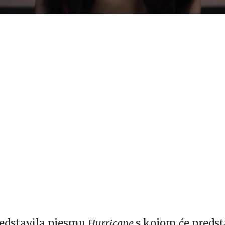
redstavila pjesmu
Hurricane
s kojom će predsta