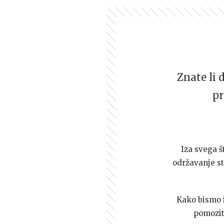
Znate li 
pr
Iza svega š
održavanje st
Kako bismo i 
pomozi