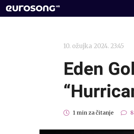
10. ožujka 2024. 23:45
Eden Gol
“Hurrica
1 min za čitanje
8