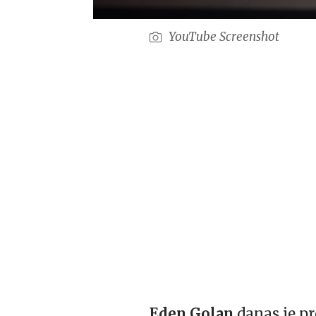
YouTube Screenshot
Eden Golan
danas je p