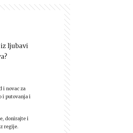
iz ljubavi
va?
d i novac za
 i putovanja i
e, donirajte i
z regije.