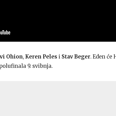
vi Ohion
,
Keren Peles
i
Stav Beger
. Eden će 
olufinala 9. svibnja.