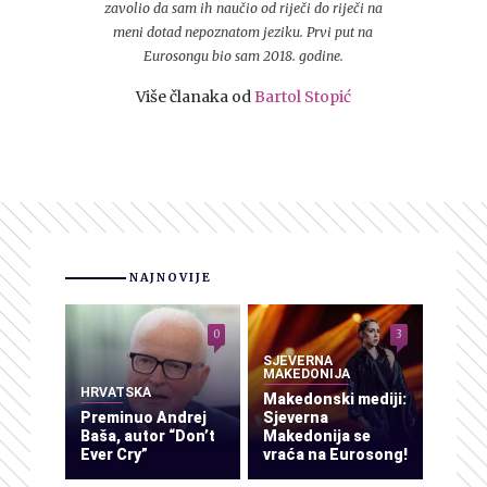
zavolio da sam ih naučio od riječi do riječi na
meni dotad nepoznatom jeziku. Prvi put na
Eurosongu bio sam 2018. godine.
Više članaka od
Bartol Stopić
NAJNOVIJE
0
3
SJEVERNA
MAKEDONIJA
HRVATSKA
Makedonski mediji:
Preminuo Andrej
Sjeverna
Baša, autor “Don’t
Makedonija se
Ever Cry”
vraća na Eurosong!