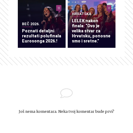
11
0
HRVATSKA
LELEK nakon
BEČ 2026.
finala: “Ovo je
Poznati detaljni
velika stvar za
rezultati polufinala
Hrvatsku, ponosne
Eurosonga 2026.!
smo i sretne.”
Još nema komentara. Neka tvoj komentar bude prvi?