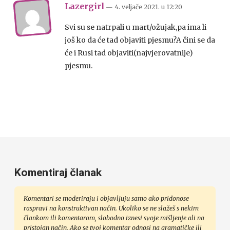
Lazergirl
— 4. veljače 2021.
u
12:20
Svi su se natrpali u mart/ožujak,pa ima li
još ko da će tad objaviti pjesmu?A čini se da
će i Rusi tad objaviti(najvjerovatnije)
pjesmu.
Komentiraj članak
Komentari se moderiraju i objavljuju samo ako pridonose
raspravi na konstruktivan način. Ukoliko se ne slažeš s nekim
člankom ili komentarom, slobodno iznesi svoje mišljenje ali na
pristojan način. Ako se tvoj komentar odnosi na gramatičke ili