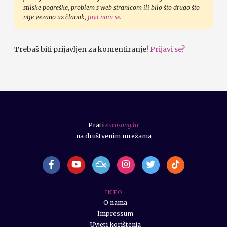
stilske pogreške, problem s web stranicom ili bilo što drugo što
nije vezano uz članak,
javi nam se
.
Trebaš biti prijavljen za komentiranje!
Prijavi se?
Prati
eurosong.hr
na društvenim mrežama
I N F O
O nama
Impressum
Uvjeti korištenja