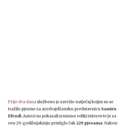
Prije dva dana
službeno je završio natječaj kojim su se
tražile pjesme za azerbajdžansku predstavnicu
Samiru
Efendi
. Autori su pokazali iznimno veliki interes te je za
ovu 29-godišnjakinju pristiglo čak
229 pjesama
. Nakon