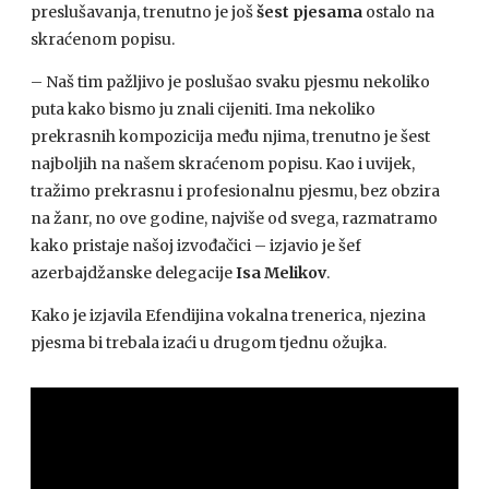
preslušavanja, trenutno je još
šest pjesama
ostalo na
skraćenom popisu.
– Naš tim pažljivo je poslušao svaku pjesmu nekoliko
puta kako bismo ju znali cijeniti. Ima nekoliko
prekrasnih kompozicija među njima, trenutno je šest
najboljih na našem skraćenom popisu. Kao i uvijek,
tražimo prekrasnu i profesionalnu pjesmu, bez obzira
na žanr, no ove godine, najviše od svega, razmatramo
kako pristaje našoj izvođačici – izjavio je šef
azerbajdžanske delegacije
Isa Melikov
.
Kako je izjavila Efendijina vokalna trenerica, njezina
pjesma bi trebala izaći u drugom tjednu ožujka.