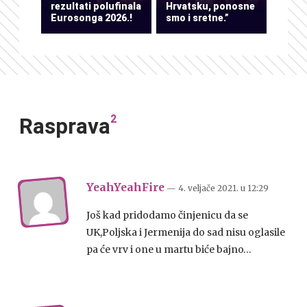
rezultati polufinala
Hrvatsku, ponosne
Eurosonga 2026.!
smo i sretne.”
2
Rasprava
YeahYeahFire
— 4. veljače 2021.
u
12:29
Još kad pridodamo činjenicu da se
UK,Poljska i Jermenija do sad nisu oglasile
pa će vrv i one u martu biće bajno…