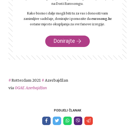
na Dori i Eurosongu.
Kako bismo i dalje mogli biti tu za vas i donositi vam
zanimljive sadržaje, donirajte i pomozite da
eurosong.hr
ostane mjesto okupljanja za sve fanove iz regije.
Donirajte
Rotterdam 2021
Azerbajdžan
via
OGAE Azerbajdžan
PODIJELI ČLANAK