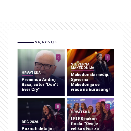
NAJNOVIJE
0
3
SJEVERNA
MAKEDONIJA
HRVATSKA
Makedonski mediji:
Preminuo Andrej
Sjeverna
Baša, autor “Don’t
Makedonija se
Ever Cry”
vraća na Eurosong!
11
0
HRVATSKA
LELEK nakon
BEČ 2026.
finala: “Ovo je
Poznati detaljni
velika stvar za