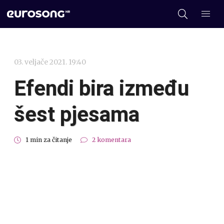
03. veljače 2021. 19:40
Efendi bira između
šest pjesama
1 min za čitanje
2 komentara