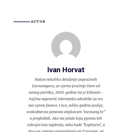
AUTOR
Ivan Horvat
Nakon nekoliko detaljnije popraćenih
Eurosongova, uz vjerno praćenje Dore od
samog početka, 2005. godine mi je kliknulo -
haj'mo napraviti internetsko odredište za sve
nas vjerne fanove. I evo, toliko godina poslije,
svakodnevno ponosno utipkavam "eurosong.hr"
u preglednik. Ako me pitate koju pjesmu bih
izdvojio kao najdražu, neka bude "Euphoria", a
ako vas zanima najomiljeniji mi Eurosong, ne