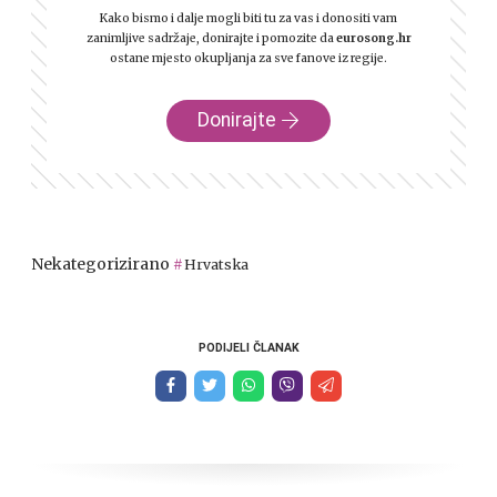
Kako bismo i dalje mogli biti tu za vas i donositi vam
zanimljive sadržaje, donirajte i pomozite da
eurosong.hr
ostane mjesto okupljanja za sve fanove iz regije.
Donirajte
Nekategorizirano
Hrvatska
PODIJELI ČLANAK