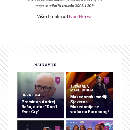
mogu se odlučiti između 2003. i 2016.
Više članaka od
Ivan Horvat
NAJNOVIJE
0
3
SJEVERNA
MAKEDONIJA
HRVATSKA
Makedonski mediji:
Preminuo Andrej
Sjeverna
Baša, autor “Don’t
Makedonija se
Ever Cry”
vraća na Eurosong!
11
0