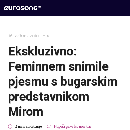
16. svibnja 2010. 13:18
Ekskluzivno:
Feminnem snimile
pjesmu s bugarskim
predstavnikom
Mirom
2 min za čitanje
Napiši prvi komentar