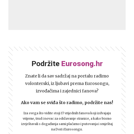
Podržite
Eurosong.hr
Znate li da sav sadržaj na portalu radimo
volonterski, iz ljubavi prema Eurosongu,
izvođačima i zajednici fanova?
Ako vam se sviđa što radimo, podržite nas!
Iza svega što vidite stoji 17 vrijednih fanova koji izdvajaju
vrijeme, trud i novac za održavanje stranice, a kako bismo
izvještavali s događanja sami plaćamo i putovanja i smještaj
na Dori i Eurosongu.