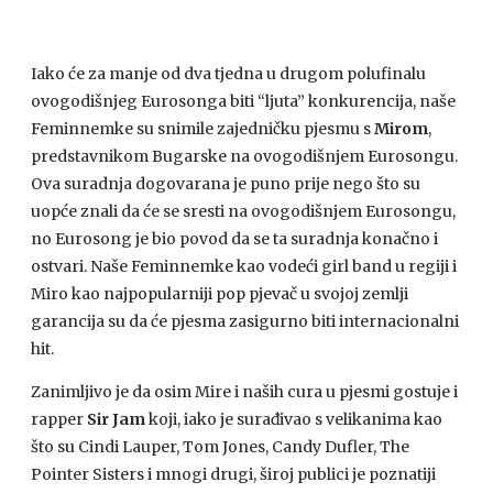
Iako će za manje od dva tjedna u drugom polufinalu
ovogodišnjeg Eurosonga biti “ljuta” konkurencija, naše
Feminnemke su snimile zajedničku pjesmu s
Mirom
,
predstavnikom Bugarske na ovogodišnjem Eurosongu.
Ova suradnja dogovarana je puno prije nego što su
uopće znali da će se sresti na ovogodišnjem Eurosongu,
no Eurosong je bio povod da se ta suradnja konačno i
ostvari. Naše Feminnemke kao vodeći girl band u regiji i
Miro kao najpopularniji pop pjevač u svojoj zemlji
garancija su da će pjesma zasigurno biti internacionalni
hit.
Zanimljivo je da osim Mire i naših cura u pjesmi gostuje i
rapper
Sir Jam
koji, iako je surađivao s velikanima kao
što su Cindi Lauper, Tom Jones, Candy Dufler, The
Pointer Sisters i mnogi drugi, široj publici je poznatiji