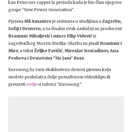
kao Princeov rapper iz perioda kada je bio član njegove
grupe “New Power Generation”.
Pjesma
Mil Amantes
je snimana u studijima u
Zagrebu,
Sofiji i Denveru
, a za finalni zvuk zaslužni su producent
Branimir Mihaljević i mixer Filip Vidović
iz
zagrebačkog Morris Studija. Glazbu su pisali
Branimir i
Miro
, a tekst
Željko Pavičić, Miroslav Kostadinov, Ana
Pesheva i Demetrius “Sir Jam” Ross
.
Eurosong.hr vam ekskluzivno donosi pjesmu koju
možete poslušati u dolje ponuđenom videoklipu ili
preuzeti
ovdje
u rubrici “Eurosong”.