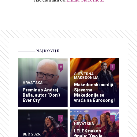
NAJNOVIJE
0
3
SJEVERNA
MAKEDONIJA
HRVATSKA
Makedonski mediji:
Preminuo Andrej
Sjeverna
Baša, autor “Don’t
Makedonija se
Ever Cry”
vraća na Eurosong!
11
0
HRVATSKA
LELEK nakon
BEČ 2026.
finala: “Ovo je