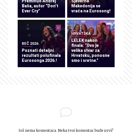
Preminuo Andrej
Sjeverna
Baša, autor “Don’t
Makedonija se
Ever Cry”
vraća na Eurosong!
11
0
HRVATSKA
LELEK nakon
BEČ 2026.
finala: “Ovo je
Poznati detaljni
velika stvar za
rezultati polufinala
Hrvatsku, ponosne
Eurosonga 2026.!
smo i sretne.”
Još nema komentara. Neka tvoj komentar bude prvi?