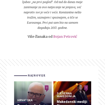
ljubav „na prvi pogled“. Od tad do danas moje
zanimanje za ovo natjecanje ne jenjava, već
naprotiv sve je veće i veće. Konstantno nešto
tražim, saznajem i spoznajem, a tiče se
Eurosonga. Prvi put sam bio na samom
događaju 2017. godine.
Više članaka od
Bojan Petrović
NAJNOVIJE
0
3
SJEVERNA
MAKEDONIJA
HRVATSKA
Makedonski mediji: