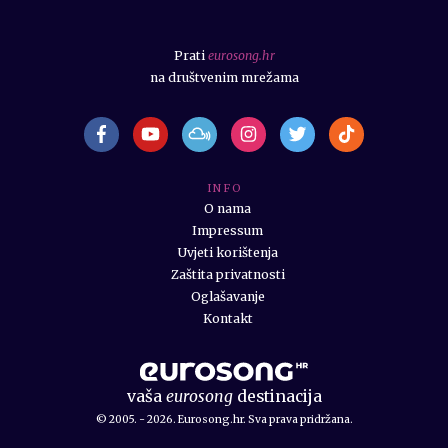
Prati
eurosong.hr
na društvenim mrežama
I N F O
O nama
Impressum
Uvjeti korištenja
Zaštita privatnosti
Oglašavanje
Kontakt
vaša
eurosong
destinacija
© 2005. - 2026. Eurosong.hr. Sva prava pridržana.