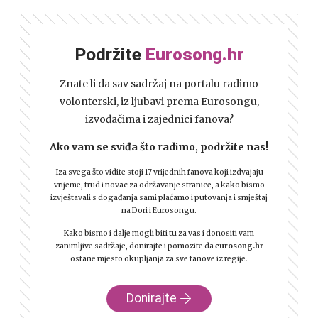
Podržite
Eurosong.hr
Znate li da sav sadržaj na portalu radimo
volonterski, iz ljubavi prema Eurosongu,
izvođačima i zajednici fanova?
Ako vam se sviđa što radimo, podržite nas!
Iza svega što vidite stoji 17 vrijednih fanova koji izdvajaju
vrijeme, trud i novac za održavanje stranice, a kako bismo
izvještavali s događanja sami plaćamo i putovanja i smještaj
na Dori i Eurosongu.
Kako bismo i dalje mogli biti tu za vas i donositi vam
zanimljive sadržaje, donirajte i pomozite da
eurosong.hr
ostane mjesto okupljanja za sve fanove iz regije.
Donirajte