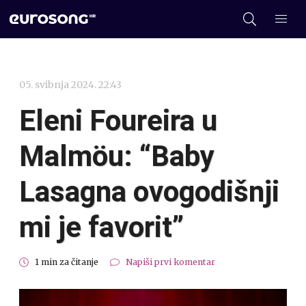
05. svibnja 2024. 22:43
Eleni Foureira u
Malmöu: “Baby
Lasagna ovogodišnji
mi je favorit”
1 min za čitanje
Napiši prvi komentar