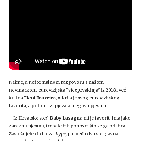
Naime, u neformalnom razgovoru s našom
novinarkom, eurovizijska “viceprvakinja” iz 2018., već
kultna
Eleni Foureira
, otkrila je svog eurovizijskog
favorita, a pritom i zapjevala njegovu pjesmu.
– Iz Hrvatske ste?!
Baby Lasagna
mi je favorit! Ima jako
zaraznu pjesmu, trebate biti ponosni što se ga odabrali.
Zaslužujete cijeli ovaj
hype,
pa među dva ste glavna