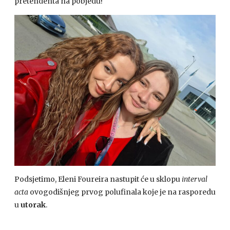
pretendenta na pobjedu!
Podsjetimo, Eleni Foureira nastupit će u sklopu
interval
acta
ovogodišnjeg prvog polufinala koje je na rasporedu
u
utorak
.