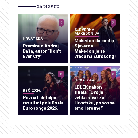
NAJNOVIJE
0
3
SJEVERNA
MAKEDONIJA
HRVATSKA
Makedonski mediji:
Preminuo Andrej
Sjeverna
Baša, autor “Don’t
Makedonija se
Ever Cry”
vraća na Eurosong!
11
0
HRVATSKA
LELEK nakon
BEČ 2026.
finala: “Ovo je
Poznati detaljni
velika stvar za
rezultati polufinala
Hrvatsku, ponosne
Eurosonga 2026.!
smo i sretne.”