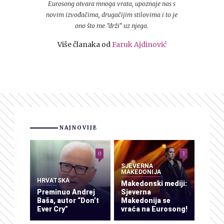
Eurosong otvara mnoga vrata, upoznaje nas s
novim izvođačima, drugačijim stilovima i to je
ono što me "drži" uz njega.
Više članaka od
Faruk Ajdinović
NAJNOVIJE
0
3
SJEVERNA
MAKEDONIJA
HRVATSKA
Makedonski mediji:
Preminuo Andrej
Sjeverna
Baša, autor “Don’t
Makedonija se
Ever Cry”
vraća na Eurosong!