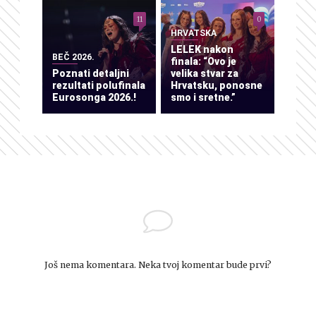
11
0
HRVATSKA
LELEK nakon
BEČ 2026.
finala: “Ovo je
Poznati detaljni
velika stvar za
rezultati polufinala
Hrvatsku, ponosne
Eurosonga 2026.!
smo i sretne.”
Još nema komentara. Neka tvoj komentar bude prvi?