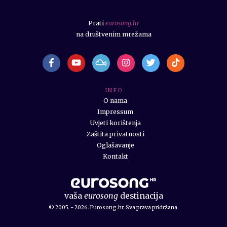
Prati
eurosong.hr
na društvenim mrežama
I N F O
O nama
Impressum
Uvjeti korištenja
Zaštita privatnosti
Oglašavanje
Kontakt
vaša
eurosong
destinacija
© 2005. - 2026. Eurosong.hr. Sva prava pridržana.