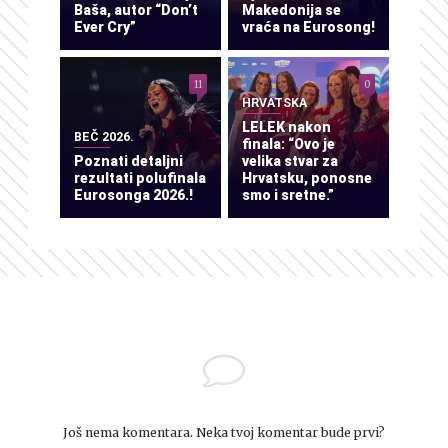
Baša, autor “Don’t
Makedonija se
Ever Cry”
vraća na Eurosong!
11
0
HRVATSKA
LELEK nakon
BEČ 2026.
finala: “Ovo je
Poznati detaljni
velika stvar za
rezultati polufinala
Hrvatsku, ponosne
Eurosonga 2026.!
smo i sretne.”
Još nema komentara. Neka tvoj komentar bude prvi?