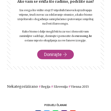
Ako vam se sviđa što radimo, podržite nas!
Iza svega što vidite stoji 17 vrijednih fanova koji izdvajaju
vrijeme, trud i novac za održavanje stranice, a kako bismo
izvještavali s događanja sami plaćamo i putovanja i smještaj
na Dori i Eurosongu.
Kako bismo i dalje mogli biti tu za vas i donositi vam
zanimljive sadržaje, donirajte i pomozite da
eurosong.hr
ostane mjesto okupljanja za sve fanove iz regije.
Donirajte
Nekategorizirano
Regija
Slovenija
Vienna 2015
PODIJELI ČLANAK