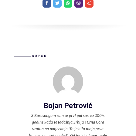
AUTOR
Bojan Petrović
S Eurosongom sam se prvi put susreo 2004.
godine kada se tadašnja Srbija i Crna Gora
vratila na natjecanje. To je bila moja prva
ljubav „na prvi pogled“. Od tad do danas moje