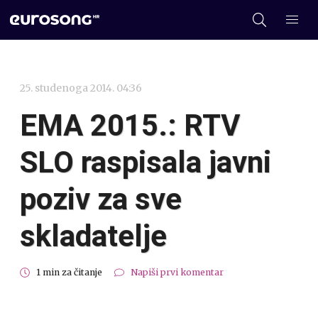
25. studenoga 2014. 04:36
EMA 2015.: RTV
SLO raspisala javni
poziv za sve
skladatelje
1 min za čitanje
Napiši prvi komentar