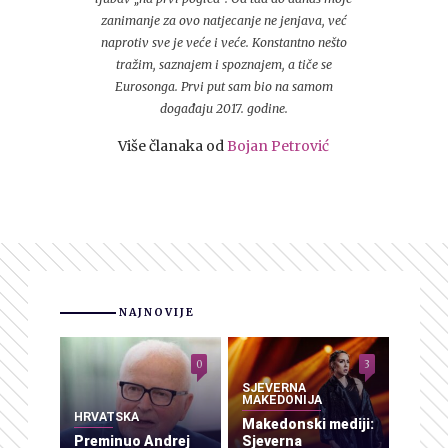
zanimanje za ovo natjecanje ne jenjava, već
naprotiv sve je veće i veće. Konstantno nešto
tražim, saznajem i spoznajem, a tiče se
Eurosonga. Prvi put sam bio na samom
događaju 2017. godine.
Više članaka od
Bojan Petrović
NAJNOVIJE
0
3
SJEVERNA
MAKEDONIJA
HRVATSKA
Makedonski mediji:
Preminuo Andrej
Sjeverna