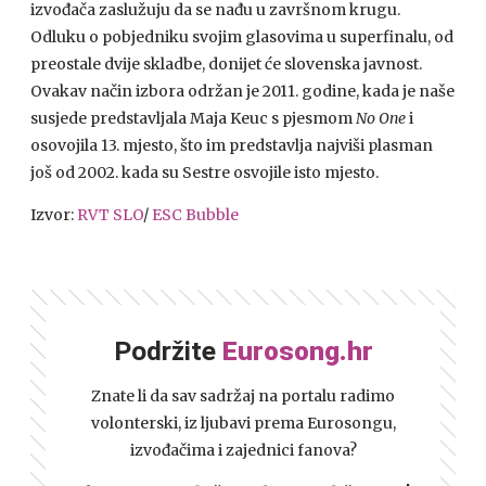
izvođača zaslužuju da se nađu u završnom krugu.
Odluku o pobjedniku svojim glasovima u superfinalu, od
preostale dvije skladbe, donijet će slovenska javnost.
Ovakav način izbora održan je 2011. godine, kada je naše
susjede predstavljala Maja Keuc s pjesmom
No One
i
osovojila 13. mjesto, što im predstavlja najviši plasman
još od 2002. kada su Sestre osvojile isto mjesto.
Izvor:
RVT SLO
/
ESC Bubble
Podržite
Eurosong.hr
Znate li da sav sadržaj na portalu radimo
volonterski, iz ljubavi prema Eurosongu,
izvođačima i zajednici fanova?