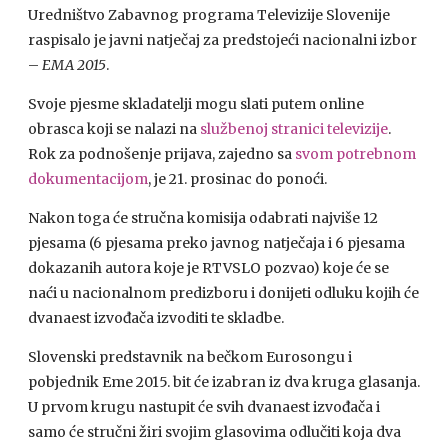
Uredništvo Zabavnog programa Televizije Slovenije
raspisalo je javni natječaj za predstojeći nacionalni izbor
–
EMA 2015
.
Svoje pjesme skladatelji mogu slati putem online
obrasca koji se nalazi na
službenoj stranici televizije
.
Rok za podnošenje prijava, zajedno sa
svom potrebnom
dokumentacijom
, je 21. prosinac do ponoći.
Nakon toga će stručna komisija odabrati najviše 12
pjesama (6 pjesama preko javnog natječaja i 6 pjesama
dokazanih autora koje je RTVSLO pozvao) koje će se
naći u nacionalnom predizboru i donijeti odluku kojih će
dvanaest izvođača izvoditi te skladbe.
Slovenski predstavnik na bečkom Eurosongu i
pobjednik Eme 2015. bit će izabran iz dva kruga glasanja.
U prvom krugu nastupit će svih dvanaest izvođača i
samo će stručni žiri svojim glasovima odlučiti koja dva