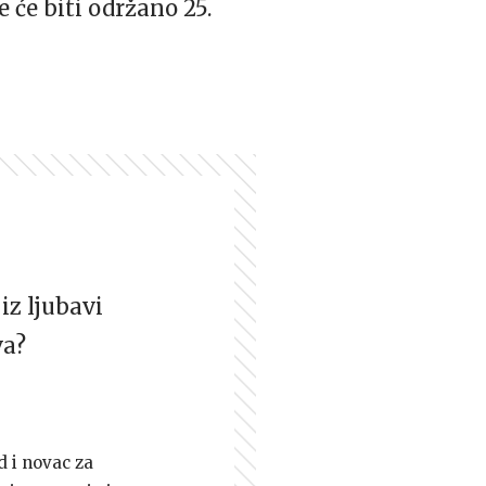
 će biti održano 25.
iz ljubavi
va?
d i novac za