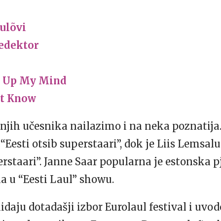
ulõvi
edektor
 Up My Mind
’t Know
ih učesnika nailazimo i na neka poznatija.
“Eesti otsib superstaari”, dok je Liis Lemsal
erstaari”. Janne Saar popularna je estonska p
a u “Eesti Laul” showu.
idaju dotadašji izbor Eurolaul festival i uvo