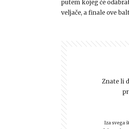
putem kojeg će odabrati
veljače, a finale ove bal
Znate li 
pr
Iza svega š