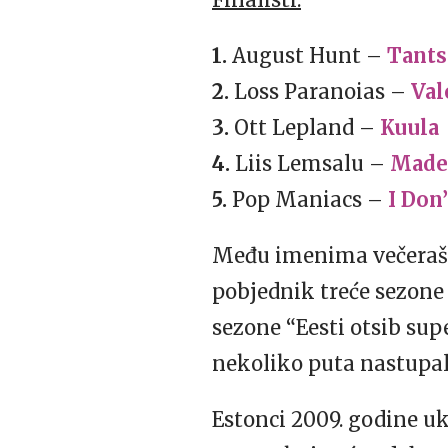
1.
August Hunt –
Tants
2.
Loss Paranoias –
Val
3.
Ott Lepland –
Kuula
4.
Liis Lemsalu –
Made
5.
Pop Maniacs –
I Don
Među imenima večerašnj
pobjednik treće sezone 
sezone “Eesti otsib sup
nekoliko puta nastupal
Estonci 2009. godine uk