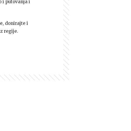
 i putovanja i
e, donirajte i
z regije.