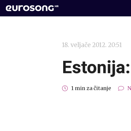
18. veljače 2012. 20:51
Estonija:
1 min za čitanje
N