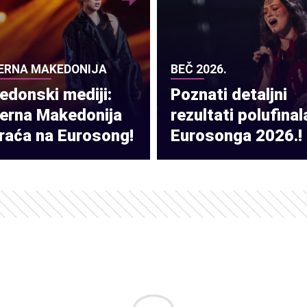
ERNA MAKEDONIJA
BEČ 2026.
donski mediji:
Poznati detaljni
verna Makedonija
rezultati polufinal
raća na Eurosong!
Eurosonga 2026.!