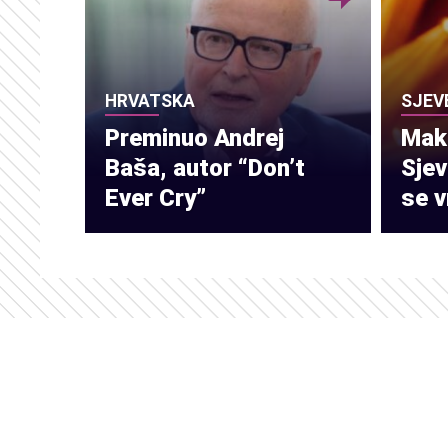
HRVATSKA
SJEV
Preminuo Andrej
Make
Baša, autor “Don’t
Sje
Ever Cry”
se v