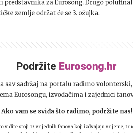
 predstavnika za Eurosong. Drugo polufinale
tičke zemlje održat će se 3. ožujka.
Podržite
Eurosong.hr
da sav sadržaj na portalu radimo volonterski, 
ema Eurosongu, izvođačima i zajednici fano
Ako vam se sviđa što radimo, podržite nas!
to vidite stoji 17 vrijednih fanova koji izdvajaju vrijeme, tru