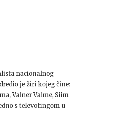
alista nacionalnog
redio je žiri kojeg čine:
sma, Valner Valme, Siim
jedno s televotingom u