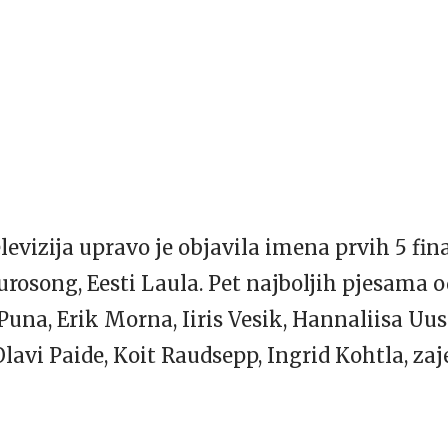
evizija upravo je objavila imena prvih 5 fin
rosong, Eesti Laula. Pet najboljih pjesama od
Puna, Erik Morna, Iiris Vesik, Hannaliisa Uu
Olavi Paide, Koit Raudsepp, Ingrid Kohtla, za