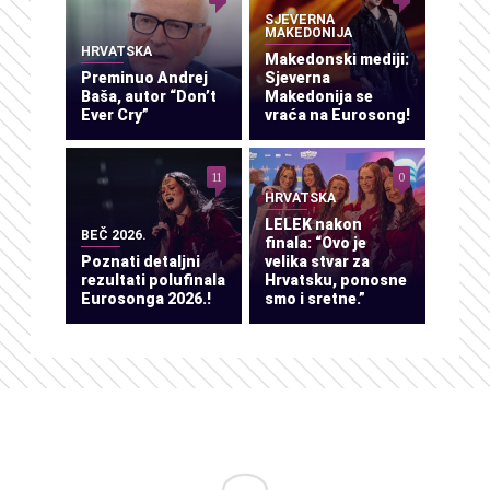
SJEVERNA
MAKEDONIJA
HRVATSKA
Makedonski mediji:
Preminuo Andrej
Sjeverna
Baša, autor “Don’t
Makedonija se
Ever Cry”
vraća na Eurosong!
11
0
HRVATSKA
LELEK nakon
BEČ 2026.
finala: “Ovo je
Poznati detaljni
velika stvar za
rezultati polufinala
Hrvatsku, ponosne
Eurosonga 2026.!
smo i sretne.”