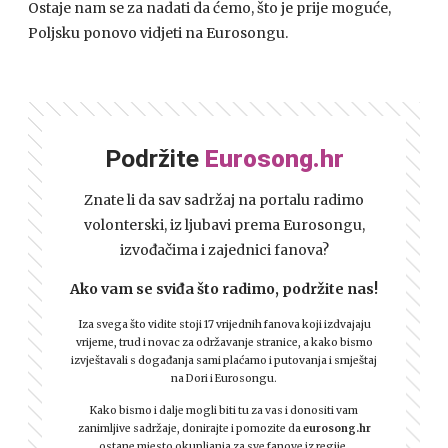
Ostaje nam se za nadati da ćemo, što je prije moguće,
Poljsku ponovo vidjeti na Eurosongu.
Podržite
Eurosong.hr
Znate li da sav sadržaj na portalu radimo
volonterski, iz ljubavi prema Eurosongu,
izvođačima i zajednici fanova?
Ako vam se sviđa što radimo, podržite nas!
Iza svega što vidite stoji 17 vrijednih fanova koji izdvajaju
vrijeme, trud i novac za održavanje stranice, a kako bismo
izvještavali s događanja sami plaćamo i putovanja i smještaj
na Dori i Eurosongu.
Kako bismo i dalje mogli biti tu za vas i donositi vam
zanimljive sadržaje, donirajte i pomozite da
eurosong.hr
ostane mjesto okupljanja za sve fanove iz regije.