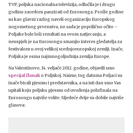
TVP
, poljska nacionalna televizija, odlučila je i drugu
godinu zaredom pauzirati od Eurosonga. Prošle godine
su kao glavni razlog naveli organizaciju Europskog
nogometnog prvenstva, no sada je poprilično očito –
Poljake bole loši rezultati na ovom natjecanju, a
neuspjeh je na Eurosongu smanjio interes gledatelja za
festivalom u ovoj velikoj srednjoeuropskoj zemlji. Inače,
Poljska je osma najmnogoljudnija zemlja Europe.
Na Valentinovo, 14. veljače 2012. godine, objavili smo
specijal članak
o Poljskoj. Naime, tog datuma Poljaci su
inače birali pjesmu i predstavnika, a na isti dan smo Vas
upitali koju poljsku pjesmu od uvođenja polufinala na
Eurosongu najviše volite. Sljedeće dvije su dobile najviše
glasova: