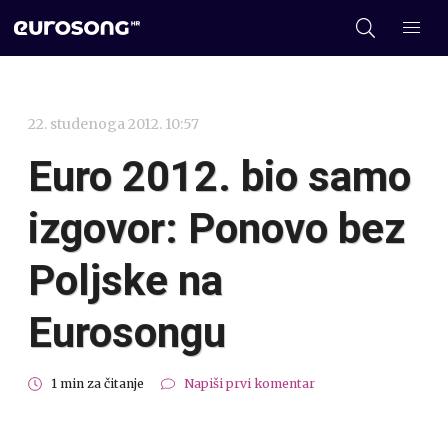
22. studenoga 2012. 10:57
Euro 2012. bio samo
izgovor: Ponovo bez
Poljske na
Eurosongu
1 min za čitanje
Napiši prvi komentar