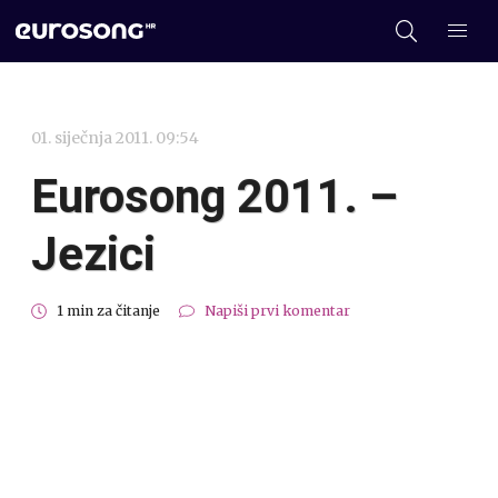
01. siječnja 2011. 09:54
Eurosong 2011. –
Jezici
1 min za čitanje
Napiši prvi komentar