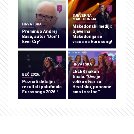
0
3
SJEVERNA
MAKEDONIJA
HRVATSKA
Makedonski mediji:
Preminuo Andrej
Sjeverna
Baša, autor “Don’t
Makedonija se
Ever Cry”
vraća na Eurosong!
11
0
HRVATSKA
LELEK nakon
BEČ 2026.
finala: “Ovo je
Poznati detaljni
velika stvar za
rezultati polufinala
Hrvatsku, ponosne
Eurosonga 2026.!
smo i sretne.”