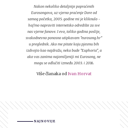
Nakon nekoliko detaljnije popraćenih
Eurosongova, uz vjerno praćenje Dore od
samog početka, 2005. godine mi je kliknulo -
haj'mo napraviti internetsko odredište za sve
nas vjerne fanove. I evo, toliko godina poslije,
svakodnevno ponosno utipkavam "eurosong.hr"
u preglednik. Ako me pitate koju pjesmu bih
izdvojio kao najdražu, neka bude "Euphoria", a
ako vas zanima najomiljeniji mi Eurosong, ne
mogu se odlučiti između 2003. i 2016.
Više članaka od
Ivan Horvat
NAJNOVIJE