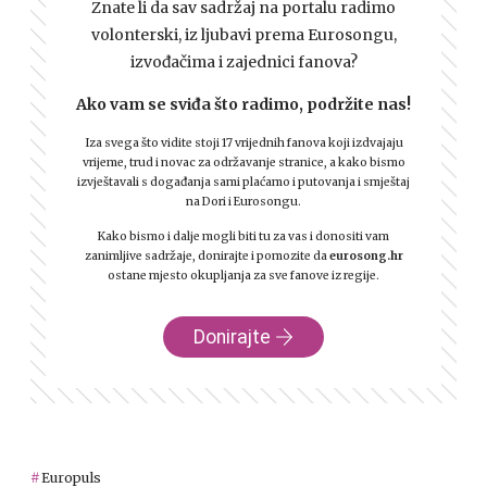
Znate li da sav sadržaj na portalu radimo
volonterski, iz ljubavi prema Eurosongu,
izvođačima i zajednici fanova?
Ako vam se sviđa što radimo, podržite nas!
Iza svega što vidite stoji 17 vrijednih fanova koji izdvajaju
vrijeme, trud i novac za održavanje stranice, a kako bismo
izvještavali s događanja sami plaćamo i putovanja i smještaj
na Dori i Eurosongu.
Kako bismo i dalje mogli biti tu za vas i donositi vam
zanimljive sadržaje, donirajte i pomozite da
eurosong.hr
ostane mjesto okupljanja za sve fanove iz regije.
Donirajte
Europuls