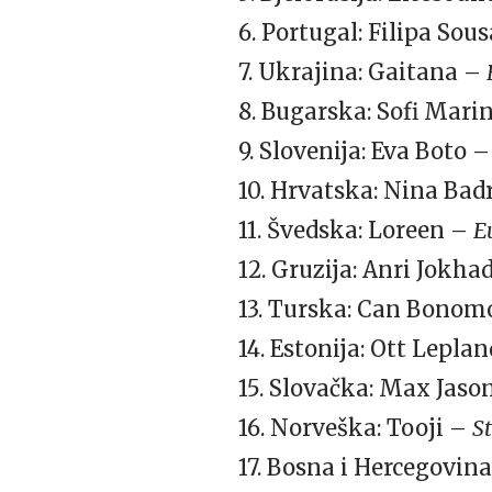
6. Portugal: Filipa Sou
7. Ukrajina: Gaitana –
8. Bugarska: Sofi Mari
9. Slovenija: Eva Boto 
10. Hrvatska: Nina Bad
11. Švedska: Loreen –
E
12. Gruzija: Anri Jokha
13. Turska: Can Bonom
14. Estonija: Ott Lepla
15. Slovačka: Max Jas
16. Norveška: Tooji –
S
17. Bosna i Hercegovin