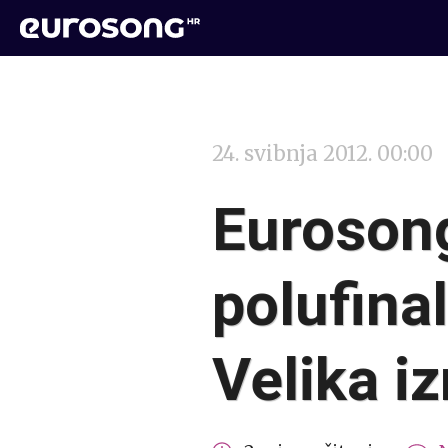
24. svibnja 2012. 00:00
Eurosong
polufina
Velika i