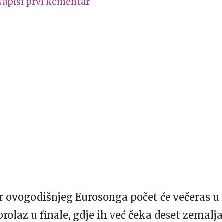
Napiši prvi komentar
 ovogodišnjeg Eurosonga počet će večeras u 
prolaz u finale, gdje ih već čeka deset zemal