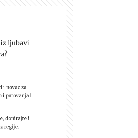
iz ljubavi
va?
d i novac za
 i putovanja i
e, donirajte i
z regije.