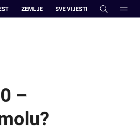
EST
ZEMLJE
SVE VIJESTI
00 –
omolu?