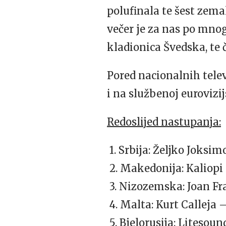
polufinala te šest zemal
večer je za nas po mnog
kladionica Švedska, te 
Pored nacionalnih telev
i na službenoj eurovizi
Redoslijed nastupanja:
1. Srbija: Željko Joksi
2. Makedonija: Kaliopi
3. Nizozemska: Joan F
4. Malta: Kurt Calleja 
5. Bjelorusija: Litesou