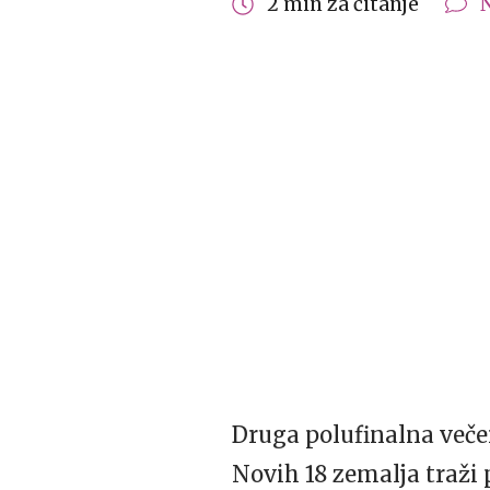
2 min za čitanje
Druga polufinalna večer
Novih 18 zemalja traži 