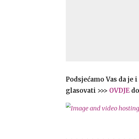
Podsjećamo Vas da je i
glasovati >>>
OVDJE
do