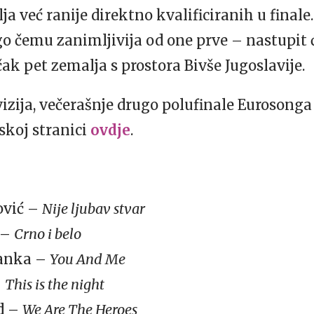
ja već ranije direktno kvalificiranih u finale
o čemu zanimljivija od one prve – nastupit ć
čak pet zemalja s prostora Bivše Jugoslavije.
izija, večerašnje drugo polufinale Eurosonga 
jskoj stranici
ovdje
.
mović –
Nije ljubav stvar
 –
Crno i belo
ranka –
You And Me
–
This is the night
nd –
We Are The Heroes