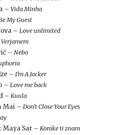
sa –
Vida Minha
Be My Guest
nova –
Love unlimited
–
Verjamem
rić –
Nebo
uphoria
dze –
I’m A Jocker
o –
Love me back
nd –
Kuula
on Mai –
Don’t Close Your Eyes
tay
a: Maya Sar –
Korake ti znam