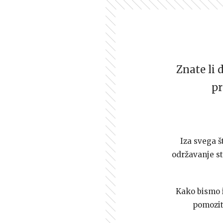
Znate li 
pr
Iza svega š
održavanje st
Kako bismo i 
pomozi