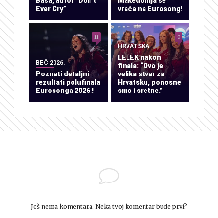
Baša, autor “Don’t
Makedonija se
Ever Cry”
vraća na Eurosong!
11
0
HRVATSKA
LELEK nakon
BEČ 2026.
finala: “Ovo je
Poznati detaljni
velika stvar za
rezultati polufinala
Hrvatsku, ponosne
Eurosonga 2026.!
smo i sretne.”
Još nema komentara. Neka tvoj komentar bude prvi?