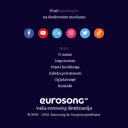
Prati
eurosong.hr
na društvenim mrežama
I N F O
O nama
Impressum
Uvjeti korištenja
Zaštita privatnosti
Oglašavanje
Kontakt
vaša
eurosong
destinacija
© 2005. - 2026. Eurosong.hr. Sva prava pridržana.