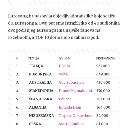
Eurosong.hr nastavlja objavljivati statistike koje se tiču
60. Eurosonga. Ovaj put smo istražili tko od 40 sudionika
ovogodišnjeg Eursonga ima najviše fanova na
Facebooku, a TOP 10 donosimo u tablici ispod.
#
ZEMLJA
IZVOĐAČ
BROJ FANOVA
1.
ITALIJA
Il Volo
951 000
2.
RUMUNJSKA
Voltaj
649 000
3.
AUSTRALIJA
Guy Sebastian
439 000
4.
MAKEDONIJA
Daniel Kajmakoski
330 000
5.
ŠPANJOLSKA
Edurne
263 000
6.
ALBANIJA
Elhaida Dani
164 000
7.
NIZOZEMSKA
Trijntje Oosterhuis
82 000
8.
ČEŠKA
Marta Jandová
81 000