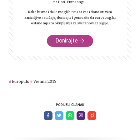
na Dori i Eurosongu.
Kako bismo i dalje mogli biti tu za vas i donositi vam
zanimljive sadržaje, donirajte i pomozite da
eurosong.hr
ostane mjesto okupljanja za sve fanove iz regije.
Donirajte
Europuls
Vienna 2015
PODIJELI ČLANAK