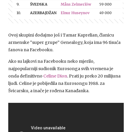
9.
ŠVEDSKA
Måns Zelmerlöw
59 000
10.
AZERBAJDŽAN
Elnur Huseynov
49 000
Ovoj skupini dodajmo još i Tamar Kaprelian, članicu
armenske “super grupe” Genealogy, koja ima 96 tisuća
fanova na Facebooku.
Ako su lajkovi na Facebooku neko mjerilo,
najpopularniji sudionik Eurosonga svih vremena je
onda definitivno
Celine Dion
. Prati ju preko 20 milijuna
ljudi. Celine je pobijedila na Eurosongu 1988. za
Švicarsku, a inače je rođena Kanađanka.