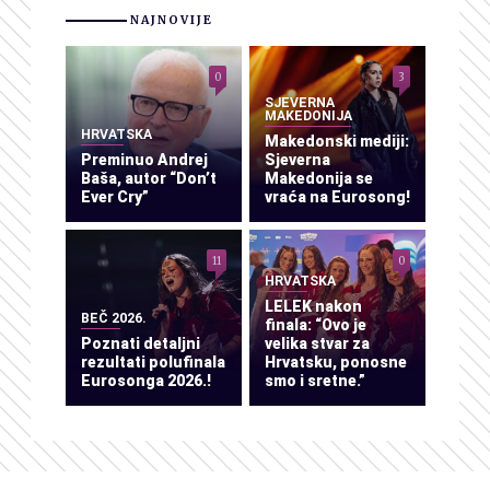
NAJNOVIJE
0
3
SJEVERNA
MAKEDONIJA
HRVATSKA
Makedonski mediji:
Preminuo Andrej
Sjeverna
Baša, autor “Don’t
Makedonija se
Ever Cry”
vraća na Eurosong!
11
0
HRVATSKA
LELEK nakon
BEČ 2026.
finala: “Ovo je
Poznati detaljni
velika stvar za
rezultati polufinala
Hrvatsku, ponosne
Eurosonga 2026.!
smo i sretne.”