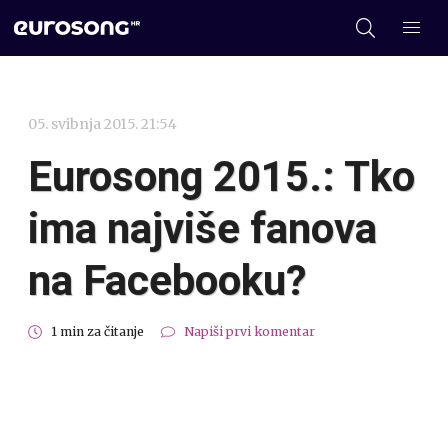
05. svibnja 2015. 21:54
Eurosong 2015.: Tko
ima najviše fanova
na Facebooku?
1 min za čitanje
Napiši prvi komentar