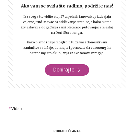
Ako vam se sviđa što radimo, podržite nas!
Iza svega što vidite stoji 17 vrijednih fanova koji izdvajaju
vrijeme, trud i novac za održavanje stranice, a kako bismo
izvještavali s događanja sami plaćamo i putovanja i smještaj
na Dori i Eurosongu.
Kako bismo i dalje mogli biti tu za vas i donositi vam
zanimljive sadržaje, donirajte i pomozite da
eurosong.hr
ostane mjesto okupljanja za sve fanove iz regije.
Donirajte
Video
PODIJELI ČLANAK