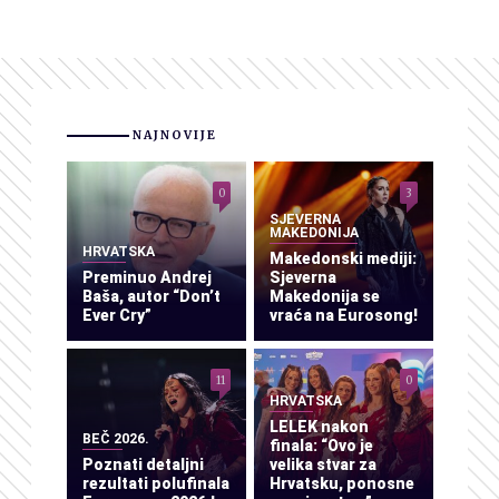
NAJNOVIJE
0
3
SJEVERNA
MAKEDONIJA
HRVATSKA
Makedonski mediji:
Preminuo Andrej
Sjeverna
Baša, autor “Don’t
Makedonija se
Ever Cry”
vraća na Eurosong!
11
0
HRVATSKA
LELEK nakon
BEČ 2026.
finala: “Ovo je
Poznati detaljni
velika stvar za
rezultati polufinala
Hrvatsku, ponosne