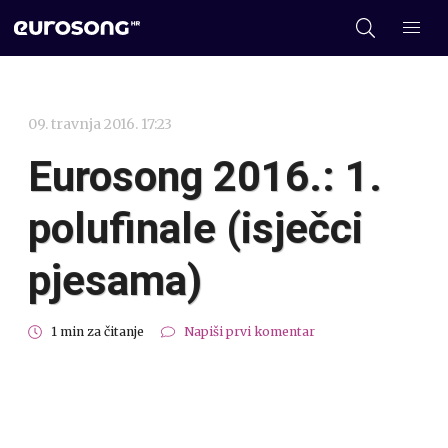
09. travnja 2016. 17:23
Eurosong 2016.: 1.
polufinale (isječci
pjesama)
1 min za čitanje
Napiši prvi komentar