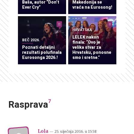
Baša, autor “Don’t
Makedonija se
Ever Cry”
vraća na Eurosong!
11
0
HRVATSKA
LELEK nakon
BEČ 2026.
finala: “Ovo je
Poznati detaljni
velika stvar za
rezultati polufinala
Hrvatsku, ponosne
Eurosonga 2026.!
smo i sretne.”
7
Rasprava
Lola
— 25. siječnja 2016.
u
15:58