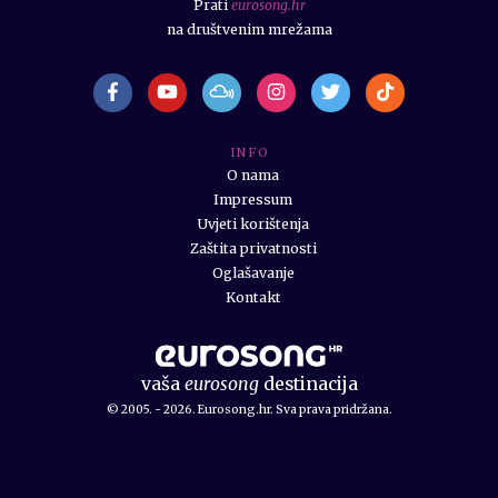
Prati
eurosong.hr
na društvenim mrežama
I N F O
O nama
Impressum
Uvjeti korištenja
Zaštita privatnosti
Oglašavanje
Kontakt
vaša
eurosong
destinacija
© 2005. - 2026. Eurosong.hr. Sva prava pridržana.