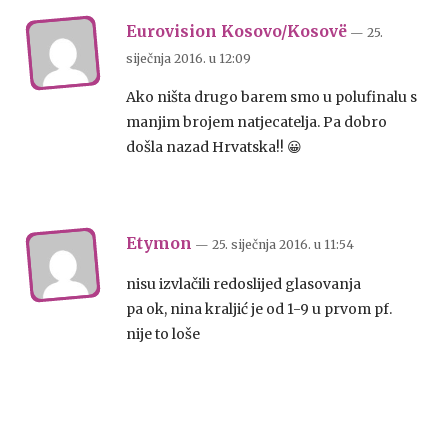
Eurovision Kosovo/Kosovë
— 25.
siječnja 2016.
u
12:09
Ako ništa drugo barem smo u polufinalu s
manjim brojem natjecatelja. Pa dobro
došla nazad Hrvatska!! 😀
Etymon
— 25. siječnja 2016.
u
11:54
nisu izvlačili redoslijed glasovanja
pa ok, nina kraljić je od 1-9 u prvom pf.
nije to loše