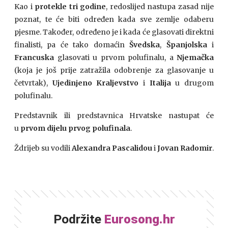
Kao i
protekle tri godine
, redoslijed nastupa zasad nije
poznat, te će biti određen kada sve zemlje odaberu
pjesme. Također, određeno je i kada će glasovati direktni
finalisti, pa će tako domaćin
Švedska
,
Španjolska
i
Francuska
glasovati u prvom polufinalu, a
Njemačka
(koja je još prije zatražila odobrenje za glasovanje u
četvrtak),
Ujedinjeno Kraljevstvo
i
Italija
u drugom
polufinalu.
Predstavnik ili predstavnica Hrvatske nastupat će
u
prvom dijelu prvog polufinala
.
Ždrijeb su vodili
Alexandra Pascalidou
i
Jovan Radomir
.
Podržite
Eurosong.hr