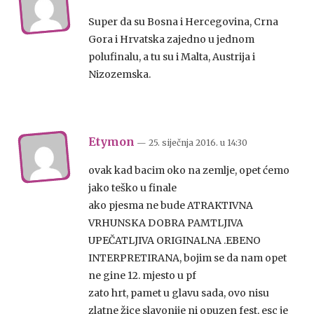
Super da su Bosna i Hercegovina, Crna
Gora i Hrvatska zajedno u jednom
polufinalu, a tu su i Malta, Austrija i
Nizozemska.
Etymon
— 25. siječnja 2016.
u
14:30
ovak kad bacim oko na zemlje, opet ćemo
jako teško u finale
ako pjesma ne bude ATRAKTIVNA
VRHUNSKA DOBRA PAMTLJIVA
UPEČATLJIVA ORIGINALNA .EBENO
INTERPRETIRANA, bojim se da nam opet
ne gine 12. mjesto u pf
zato hrt, pamet u glavu sada, ovo nisu
zlatne žice slavonije ni opuzen fest, esc je