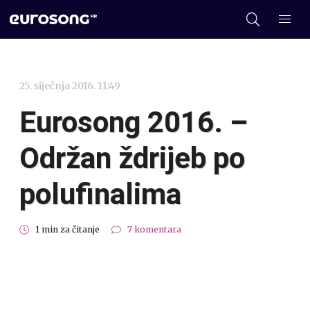
25. siječnja 2016. 11:49
Eurosong 2016. –
Održan ždrijeb po
polufinalima
1 min za čitanje
7 komentara