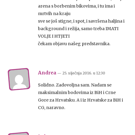
arena s borbenim bikovima, i tu ima i
mrtvih na kraju
sve se još stigne, i spot, i savršena haljina i
background i režija, samo treba IMATI
VOLJE I HTJETI
čekam objavu našeg predstavnika.
Andrea
— 25. siječnja 2016.
u
12:30
Solidno. Zadovoljna sam. Nadam se
maksimalnim bodovima iz BiH i Crne
Gore za Hrvatsku. A i iz Hrvatske za BiH i
CG, naravno.