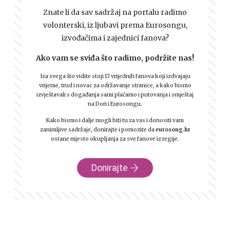
Znate li da sav sadržaj na portalu radimo
volonterski, iz ljubavi prema Eurosongu,
izvođačima i zajednici fanova?
Ako vam se sviđa što radimo, podržite nas!
Iza svega što vidite stoji 17 vrijednih fanova koji izdvajaju
vrijeme, trud i novac za održavanje stranice, a kako bismo
izvještavali s događanja sami plaćamo i putovanja i smještaj
na Dori i Eurosongu.
Kako bismo i dalje mogli biti tu za vas i donositi vam
zanimljive sadržaje, donirajte i pomozite da
eurosong.hr
ostane mjesto okupljanja za sve fanove iz regije.
Donirajte