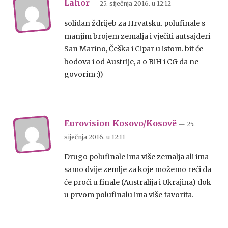
Lahor
— 25. siječnja 2016.
u
12:12
solidan ždrijeb za Hrvatsku. polufinale s
manjim brojem zemalja i vječiti autsajderi
San Marino, Češka i Cipar u istom. bit će
bodova i od Austrije, a o BiH i CG da ne
govorim :))
Eurovision Kosovo/Kosovë
— 25.
siječnja 2016.
u
12:11
Drugo polufinale ima više zemalja ali ima
samo dvije zemlje za koje možemo reći da
će proći u finale (Australija i Ukrajina) dok
u prvom polufinalu ima više favorita.