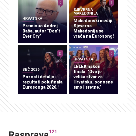
0
3
SJEVERNA
MAKEDONIJA
HRVATSKA
Makedonski mediji:
Preminuo Andrej
Sjeverna
Baša, autor “Don’t
Makedonija se
Ever Cry”
vraća na Eurosong!
11
0
HRVATSKA
LELEK nakon
BEČ 2026.
finala: “Ovo je
Poznati detaljni
velika stvar za
rezultati polufinala
Hrvatsku, ponosne
Eurosonga 2026.!
smo i sretne.”
121
Rasprava