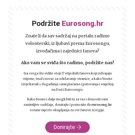
Podržite
Eurosong.hr
Znate li da sav sadržaj na portalu radimo
volonterski, iz ljubavi prema Eurosongu,
izvođačima i zajednici fanova?
Ako vam se sviđa što radimo, podržite nas!
Iza svega što vidite stoji 17 vrijednih fanova koji izdvajaju
vrijeme, trud i novac za održavanje stranice, a kako bismo
izvještavali s događanja sami plaćamo i putovanja i smještaj
na Dori i Eurosongu.
Kako bismo i dalje mogli biti tu za vas i donositi vam
zanimljive sadržaje, donirajte i pomozite da
eurosong.hr
ostane mjesto okupljanja za sve fanove iz regije.
Donirajte