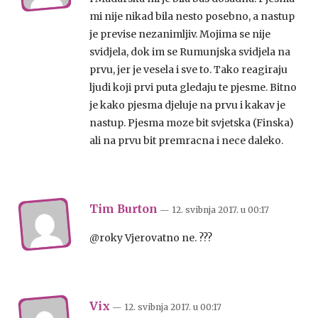
mi nije nikad bila nesto posebno, a nastup
je previse nezanimljiv. Mojima se nije
svidjela, dok im se Rumunjska svidjela na
prvu, jer je vesela i sve to. Tako reagiraju
ljudi koji prvi puta gledaju te pjesme. Bitno
je kako pjesma djeluje na prvu i kakav je
nastup. Pjesma moze bit svjetska (Finska)
ali na prvu bit premracna i nece daleko.
Tim Burton
— 12. svibnja 2017.
u
00:17
@roky Vjerovatno ne. ???
Vix
— 12. svibnja 2017.
u
00:17