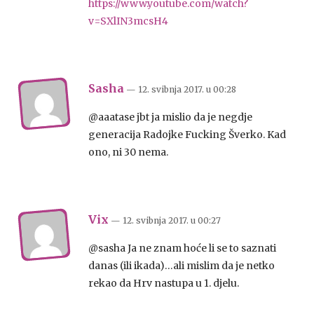
https://www.youtube.com/watch?
v=SXlIN3mcsH4
Sasha
— 12. svibnja 2017.
u
00:28
@aaatase jbt ja mislio da je negdje
generacija Radojke Fucking Šverko. Kad
ono, ni 30 nema.
Vix
— 12. svibnja 2017.
u
00:27
@sasha Ja ne znam hoće li se to saznati
danas (ili ikada)…ali mislim da je netko
rekao da Hrv nastupa u 1. djelu.