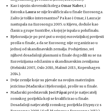
Kao i njezin slovenski kolega
Omar Naber
, i
Estonka
Laura
se nije kvalificirala u finale Eurosonga.
Zašto je toliko interesantno? Pa kao i Omar, i Laura je
nastupala na Eurosongu 2005. u Kijevu, doduše kao
članica grupe Suntribe, s kojoj je ispala u polufinalu.
Bjelorusija je po prvi put u svojoj eurovizijskoj povijesti
prošla u finale, a da se Eurosong nije organizirao u
jednoj od skandinavskih zemalja. Podsjetimo, svi
njihovi dosadašnji plasmani u finale dogodili su se na
Eurovizijama održanim u skandinavskim zemljama
(Helsinki 2007., Oslo 2010., Malmö 2013., Kopenhagen
2014.).
Dvije zemlje koje su pjevale na svojim materinjim
jezicima (Mađarska i Bjelorusija), prošle su u finale.
Mađarski predstavnik
Joci Pápai
prvi je natjecatelj
romskog porijekla koji se kvalificirao u finale.
Dosadašnji natjecatelji romskog porijekla (Gypsy.cz s
Eurosonga 2009. i Sofi Marinova s Eurosonga 2012.)