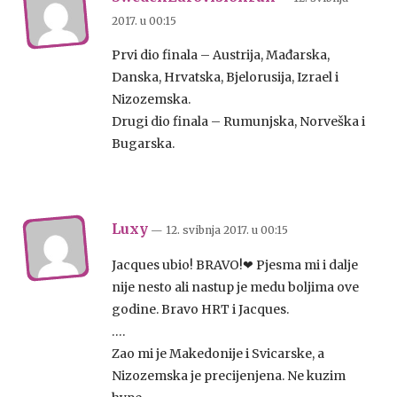
2017.
u
00:15
Prvi dio finala – Austrija, Mađarska,
Danska, Hrvatska, Bjelorusija, Izrael i
Nizozemska.
Drugi dio finala – Rumunjska, Norveška i
Bugarska.
Luxy
— 12. svibnja 2017.
u
00:15
Jacques ubio! BRAVO!❤ Pjesma mi i dalje
nije nesto ali nastup je medu boljima ove
godine. Bravo HRT i Jacques.
….
Zao mi je Makedonije i Svicarske, a
Nizozemska je precijenjena. Ne kuzim