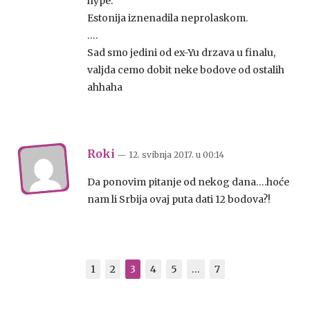
hype.
Estonija iznenadila neprolaskom.
….
Sad smo jedini od ex-Yu drzava u finalu,
valjda cemo dobit neke bodove od ostalih
ahhaha
Roki
— 12. svibnja 2017.
u
00:14
Da ponovim pitanje od nekog dana….hoće
nam li Srbija ovaj puta dati 12 bodova?!
1
2
3
4
5
…
7