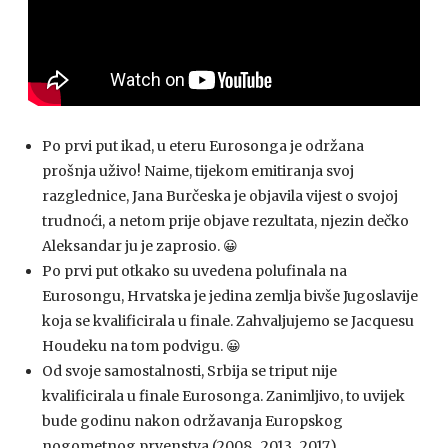
Po prvi put ikad, u eteru Eurosonga je održana
prošnja uživo! Naime, tijekom emitiranja svoj
razglednice, Jana Burčeska je objavila vijest o svojoj
trudnoći, a netom prije objave rezultata, njezin dečko
Aleksandar ju je zaprosio. 😀
Po prvi put otkako su uvedena polufinala na
Eurosongu, Hrvatska je jedina zemlja bivše Jugoslavije
koja se kvalificirala u finale. Zahvaljujemo se Jacquesu
Houdeku na tom podvigu. 😀
Od svoje samostalnosti, Srbija se triput nije
kvalificirala u finale Eurosonga. Zanimljivo, to uvijek
bude godinu nakon održavanja Europskog
nogometnog prvenstva (2008., 2013., 2017.).