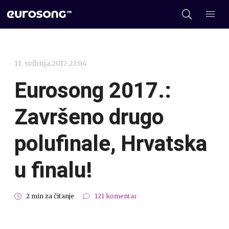
11. svibnja 2017. 23:04
Eurosong 2017.:
Završeno drugo
polufinale, Hrvatska
u finalu!
2 min za čitanje
121 komentar