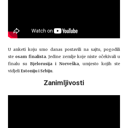
U anketi koju smo danas postavili na sajtu, pogodili
ste
osam finalista
. Jedine zemlje koje niste očekivali u
finalu su
Bjelorusija i Norveška
, umjesto kojih ste
vidjeli
Estoniju i Srbiju
.
Zanimljivosti