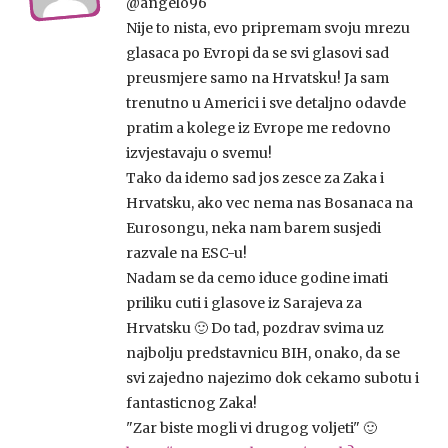
@angelo96
Nije to nista, evo pripremam svoju mrezu
glasaca po Evropi da se svi glasovi sad
preusmjere samo na Hrvatsku! Ja sam
trenutno u Americi i sve detaljno odavde
pratim a kolege iz Evrope me redovno
izvjestavaju o svemu!
Tako da idemo sad jos zesce za Zaka i
Hrvatsku, ako vec nema nas Bosanaca na
Eurosongu, neka nam barem susjedi
razvale na ESC-u!
Nadam se da cemo iduce godine imati
priliku cuti i glasove iz Sarajeva za
Hrvatsku 🙂 Do tad, pozdrav svima uz
najbolju predstavnicu BIH, onako, da se
svi zajedno najezimo dok cekamo subotu i
fantasticnog Zaka!
"Zar biste mogli vi drugog voljeti" 🙂