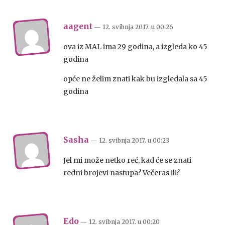
aagent
— 12. svibnja 2017.
u
00:26
ova iz MAL ima 29 godina, a izgleda ko 45
godina
opće ne želim znati kak bu izgledala sa 45
godina
Sasha
— 12. svibnja 2017.
u
00:23
Jel mi može netko reć, kad će se znati
redni brojevi nastupa? Večeras ili?
Edo
— 12. svibnja 2017.
u
00:20