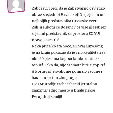
Zaboravih reci, da je Zak stvarno osvjetlao
obraz susjednoj Hrvatskoj! On je jedan od
najboljih predstavnika Hrvatske ever!
Zak, u subotu ce Bosanci jos vise glasati jer
si jedini predstavnik sa prostora EX YU!
Bravo maestro!
Neka prica ko sta hoce, ali ovaj Eurosong
je na kraju pokazao da je vrlo kvalitetan sa
oko 20 pjesama koje su konkurentne za
top 10! Tako da, nije sramota biti i u top 20!
A Portugal je svakome pomrsio racune i
bas sam sretan zbog toga !
Ovu Australiju treba izbaciti jer stalno
zauzima jedno mjesto u finalu nekoj
Evropskoj zemlji!