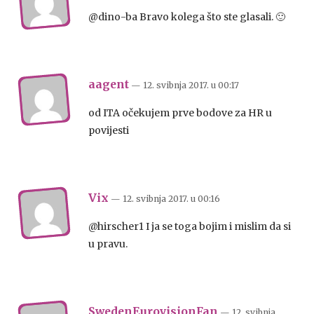
@dino-ba Bravo kolega što ste glasali. 🙂
aagent
— 12. svibnja 2017.
u
00:17
od ITA očekujem prve bodove za HR u
povijesti
Vix
— 12. svibnja 2017.
u
00:16
@hirscher1 I ja se toga bojim i mislim da si
u pravu.
SwedenEurovisionFan
— 12. svibnja