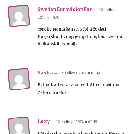
SwedenEurovisionFan
— 12. svibnja
2017.
u
00:19
@roky Nema šanse, Srbija će dati
Bugarskoj 12 najvjerojatnije, kao i većina
balkanskih zemalja…
Sasha
— 12. svibnja 2017.
u
00:19
Ekipa, kad će se znat redni broj nastupa
Žaka u finalu?
Luxy
— 12. svibnja 2017.
u
00:19
I Madarska mi je bila bas dosadna. Pjesma