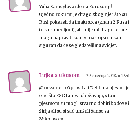
Yulia Samoylova ide na Eurosong!
Ujednu ruku mi je drago zbog nje i što su
Rusi pokazali da imaju srca (znam 2 Rusa i
to su super ljudi), ali i nije mi drago jer ne
mogu napraviti sou od nastupa i nisam
siguran da će se gledateljima svidjet.
Lujka s ukusom
— 29. siječnja 2018.
u
19:41
@rossonero Oprosti ali Debbina pjesma je
ono što ESC fanovi obožavaju, s tom
pjesmom su mogli stvarno dobiti bodove i
žirija ali su si sad uništili šanse sa
Mikolasom