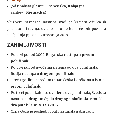
(od finalista glasuju:
Francuska, Italija
(na
zahtjev),
Njemačka
)
Službeni raspored nastupa izaći će krajem ožujka ili
početkom travnja, ovisno o tome kada će biti poznata
posljednja pjesma Eurosonga 2018.
ZANIMLJIVOSTI
Po prvi put od 2009. Bugarska nastupa u
prvom
polufinalu
.
Po prvi put od uvođenja sistema od dva polufinala,
Rusija nastupa u
drugom polufinalu
.
Treću godinu zaredom Cipar, Češka i Grčka su u istom,
prvom polufinalu.
Po treći put otkako su uvedena dva polufinala, Švedska
nastupa u
drugom dijelu drugog polufinala
. Protekla
dva puta bila su
2012. i 2015.
Crna Gora je posljednji put nastupala u drugom