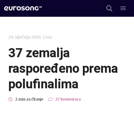
29. siječnja 2018. 13:42
37 zemalja
raspoređeno prema
polufinalima
2 min za čitanje
27 komentara