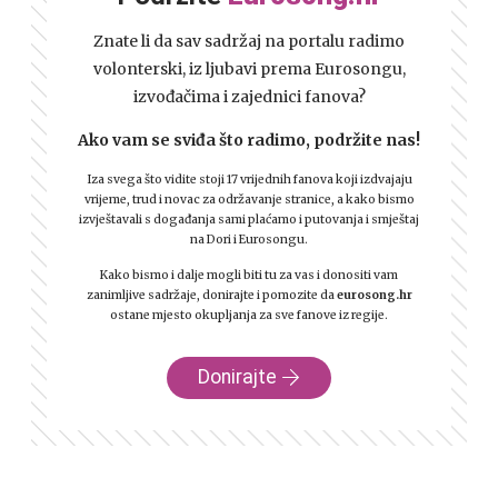
Znate li da sav sadržaj na portalu radimo
volonterski, iz ljubavi prema Eurosongu,
izvođačima i zajednici fanova?
Ako vam se sviđa što radimo, podržite nas!
Iza svega što vidite stoji 17 vrijednih fanova koji izdvajaju
vrijeme, trud i novac za održavanje stranice, a kako bismo
izvještavali s događanja sami plaćamo i putovanja i smještaj
na Dori i Eurosongu.
Kako bismo i dalje mogli biti tu za vas i donositi vam
zanimljive sadržaje, donirajte i pomozite da
eurosong.hr
ostane mjesto okupljanja za sve fanove iz regije.
Donirajte