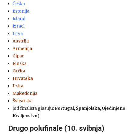
Češka
Estonija
Island
Izrael
Litva
Austrija
Armenija
Cipar
Finska
Grčka
Hrvatska
Irska
Makedonija
Švicarska
(od finalista glasuju:
Portugal, Španjolska,
Ujedinjeno
Kraljevstvo
)
Drugo polufinale (10. svibnja)