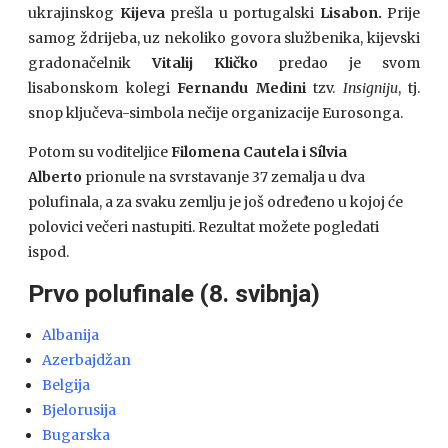
ukrajinskog
Kijeva
prešla u portugalski
Lisabon.
Prije
samog ždrijeba, uz nekoliko govora službenika, kijevski
gradonačelnik
Vitalij Kličko
predao je svom
lisabonskom kolegi
Fernandu Medini
tzv.
Insigniju
, tj.
snop ključeva-simbola nečije organizacije Eurosonga.
Potom su voditeljice
Filomena Cautela i Sílvia
Alberto
prionule na svrstavanje 37 zemalja u dva
polufinala, a za svaku zemlju je još određeno u kojoj će
polovici večeri nastupiti. Rezultat možete pogledati
ispod.
Prvo polufinale (8. svibnja)
Albanija
Azerbajdžan
Belgija
Bjelorusija
Bugarska