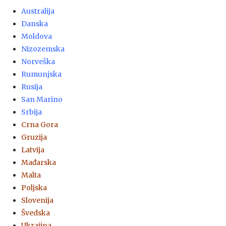
Australija
Danska
Moldova
Nizozemska
Norveška
Rumunjska
Rusija
San Marino
Srbija
Crna Gora
Gruzija
Latvija
Mađarska
Malta
Poljska
Slovenija
Švedska
Ukrajina