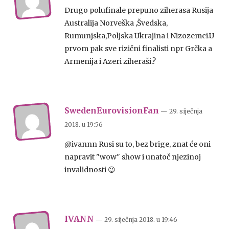
Drugo polufinale prepuno ziherasa Rusija
Australija Norveška ,Švedska,
Rumunjska,Poljska Ukrajina i Nizozemci.U
prvom pak sve rizični finalisti npr Grčka a
Armenija i Azeri ziheraši.?
SwedenEurovisionFan
— 29. siječnja
2018.
u
19:56
@ivannn Rusi su to, bez brige, znat će oni
napravit "wow" show i unatoč njezinoj
invalidnosti 😉
IVANN
— 29. siječnja 2018.
u
19:46