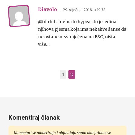
Diavolo
— 29. siječnja 2018.
u
19:38
@tdlrhd …nema tu hypea…to je jedina
njihova pjesma koja ima nekakve šanse da
ne ostane nezamjećena na ESC, ništa
više…
1
2
Komentiraj članak
Komentari se moderiraju i objavljuju samo ako pridonose