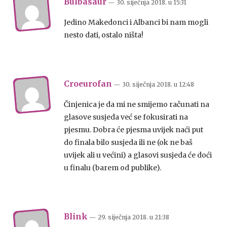
Bulbasaur
— 30. siječnja 2018.
u
15:31
Jedino Makedonci i Albanci bi nam mogli
nesto dati, ostalo ništa!
Croeurofan
— 30. siječnja 2018.
u
12:48
Činjenica je da mi ne smijemo računati na
glasove susjeda već se fokusirati na
pjesmu. Dobra će pjesma uvijek naći put
do finala bilo susjeda ili ne (ok ne baš
uvijek ali u većini) a glasovi susjeda će doći
u finalu (barem od publike).
Blink
— 29. siječnja 2018.
u
21:38