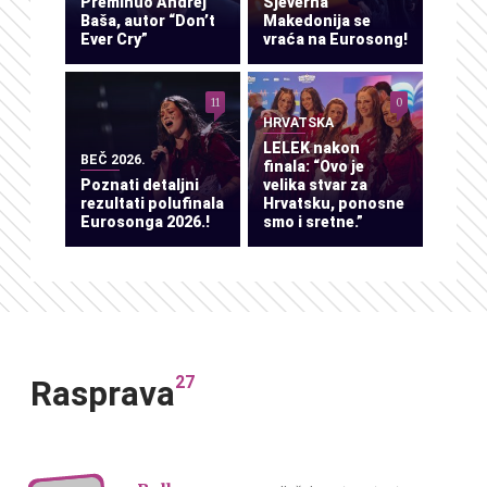
Preminuo Andrej
Sjeverna
Baša, autor “Don’t
Makedonija se
Ever Cry”
vraća na Eurosong!
11
0
HRVATSKA
LELEK nakon
BEČ 2026.
finala: “Ovo je
Poznati detaljni
velika stvar za
rezultati polufinala
Hrvatsku, ponosne
Eurosonga 2026.!
smo i sretne.”
27
Rasprava