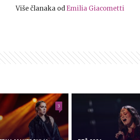
Više članaka od
Emilia Giacometti
3