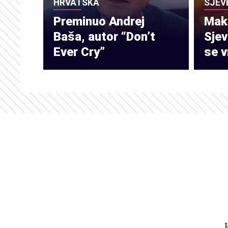
HRVATSKA
SJEV
Preminuo Andrej
Make
Baša, autor “Don’t
Sje
Ever Cry”
se v