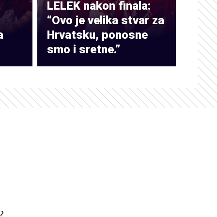
LELEK nakon finala:
“Ovo je velika stvar za
a
Hrvatsku, ponosne
smo i sretne.”
?