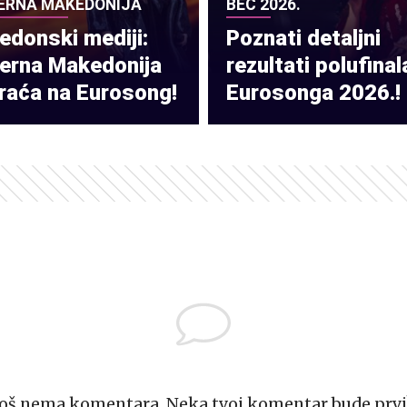
ERNA MAKEDONIJA
BEČ 2026.
donski mediji:
Poznati detaljni
verna Makedonija
rezultati polufinal
raća na Eurosong!
Eurosonga 2026.!
Još nema komentara. Neka tvoj komentar bude prvi