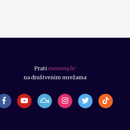
Prati
eurosong.hr
na društvenim mrežama