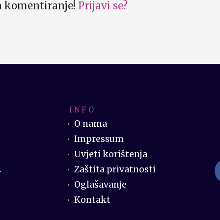
za komentiranje!
Prijavi se?
I N F O
O nama
Impressum
Uvjeti korištenja
Zaštita privatnosti
.
Oglašavanje
Kontakt