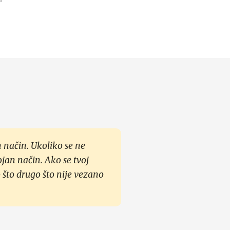
 način. Ukoliko se ne
ojan način. Ako se tvoj
 što drugo što nije vezano