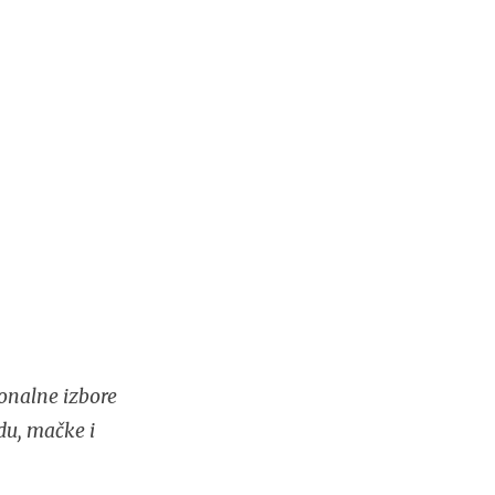
onalne izbore
du, mačke i