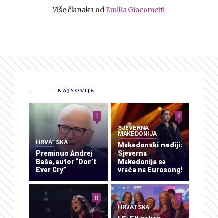
Više članaka od
Emilia Giacometti
NAJNOVIJE
0
3
SJEVERNA
MAKEDONIJA
HRVATSKA
Makedonski mediji:
Preminuo Andrej
Sjeverna
Baša, autor “Don’t
Makedonija se
Ever Cry”
vraća na Eurosong!
11
0
HRVATSKA