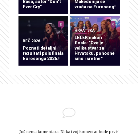
Baša, autor “Don’t
Makedonija se
Ever Cry”
vraća na Eurosong!
11
0
HRVATSKA
LELEK nakon
BEČ 2026.
finala: “Ovo je
Poznati detaljni
velika stvar za
rezultati polufinala
Hrvatsku, ponosne
Eurosonga 2026.!
smo i sretne.”
Još nema komentara. Neka tvoj komentar bude prvi?