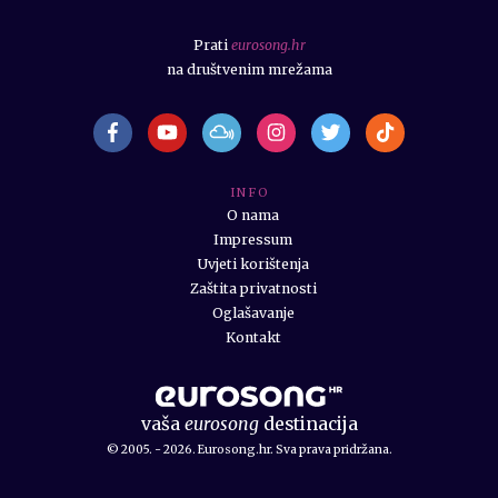
Prati
eurosong.hr
na društvenim mrežama
I N F O
O nama
Impressum
Uvjeti korištenja
Zaštita privatnosti
Oglašavanje
Kontakt
vaša
eurosong
destinacija
© 2005. - 2026. Eurosong.hr. Sva prava pridržana.