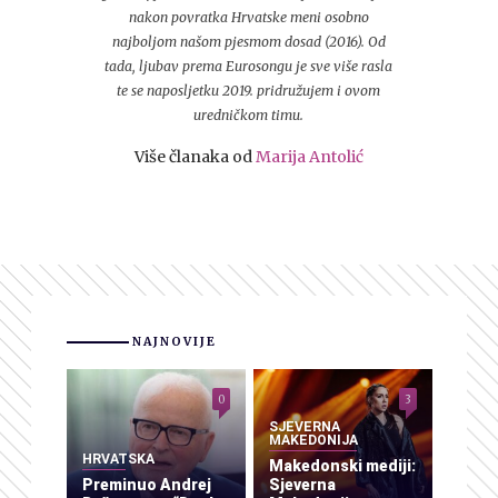
nakon povratka Hrvatske meni osobno
najboljom našom pjesmom dosad (2016). Od
tada, ljubav prema Eurosongu je sve više rasla
te se naposljetku 2019. pridružujem i ovom
uredničkom timu.
Više članaka od
Marija Antolić
NAJNOVIJE
0
3
SJEVERNA
MAKEDONIJA
HRVATSKA
Makedonski mediji:
Preminuo Andrej
Sjeverna