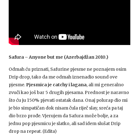
Safura – Anyone but me (Azerbajdžan 2010.)
Odmah ću priznati, Safurine pjesme ne poznajem osim
Drip drop, tako da me odmah iznenadio sound ove
pjesme.
Pjesmica je catchy i lagana
, ali mi generalno
zvuči kao još bar 5 drugih pjesama. Prednost je naravno
što ću ju 150% pjevati ostatak dana. Onaj polurap dio mi
je bio simpatičan dok nisam čula riječ slay, sreća pa taj
dio brzo prođe. Vjerujem da Safura može bolje, a za
jednu pop pjesmicu je slatko, ali sad idem slušat Drip
drop na repeat. (Edita)