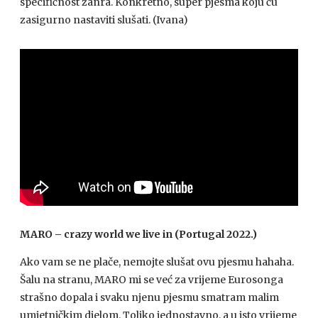
specifičnost žanra. Konkretno, super pjesma koju ću
zasigurno nastaviti slušati. (Ivana)
MARO – crazy world we live in (Portugal 2022.)
Ako vam se ne plače, nemojte slušat ovu pjesmu hahaha.
Šalu na stranu, MARO mi se već za vrijeme Eurosonga
strašno dopala i svaku njenu pjesmu smatram malim
umjetničkim djelom. Toliko jednostavno, a u isto vrijeme