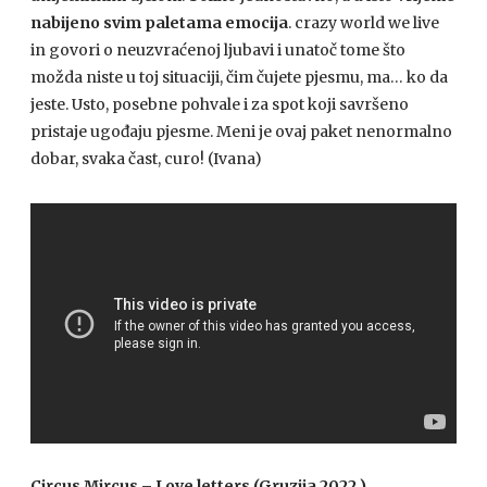
nabijeno svim paletama emocija
. crazy world we live
in govori o neuzvraćenoj ljubavi i unatoč tome što
možda niste u toj situaciji, čim čujete pjesmu, ma… ko da
jeste. Usto, posebne pohvale i za spot koji savršeno
pristaje ugođaju pjesme. Meni je ovaj paket nenormalno
dobar, svaka čast, curo! (Ivana)
Circus Mircus – Love letters (Gruzija 2022.)