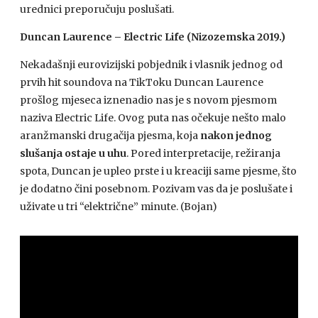
urednici preporučuju poslušati.
Duncan Laurence – Electric Life (Nizozemska 2019.)
Nekadašnji eurovizijski pobjednik i vlasnik jednog od
prvih hit soundova na TikToku Duncan Laurence
prošlog mjeseca iznenadio nas je s novom pjesmom
naziva Electric Life. Ovog puta nas očekuje nešto malo
aranžmanski drugačija pjesma, koja
nakon jednog
slušanja ostaje u uhu
. Pored interpretacije, režiranja
spota, Duncan je upleo prste i u kreaciji same pjesme, što
je dodatno čini posebnom. Pozivam vas da je poslušate i
uživate u tri “električne” minute. (Bojan)