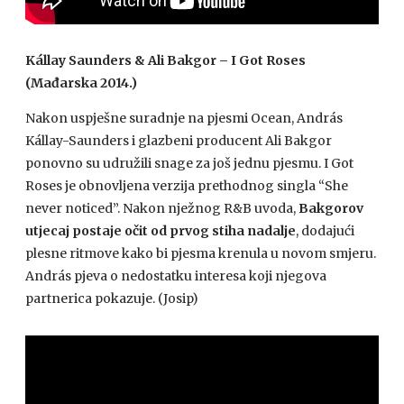
Kállay Saunders & Ali Bakgor – I Got Roses
(Mađarska 2014.)
Nakon uspješne suradnje na pjesmi Ocean, András
Kállay-Saunders i glazbeni producent Ali Bakgor
ponovno su udružili snage za još jednu pjesmu. I Got
Roses je obnovljena verzija prethodnog singla “She
never noticed”. Nakon nježnog R&B uvoda,
Bakgorov
utjecaj postaje očit od prvog stiha nadalje
, dodajući
plesne ritmove kako bi pjesma krenula u novom smjeru.
András pjeva o nedostatku interesa koji njegova
partnerica pokazuje. (Josip)