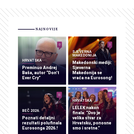
NAJNOVIJE
0
3
SJEVERNA
MAKEDONIJA
HRVATSKA
Makedonski mediji:
Preminuo Andrej
Sjeverna
Baša, autor “Don’t
Makedonija se
Ever Cry”
vraća na Eurosong!
11
0
HRVATSKA
LELEK nakon
BEČ 2026.
finala: “Ovo je
Poznati detaljni
velika stvar za
rezultati polufinala
Hrvatsku, ponosne
Eurosonga 2026.!
smo i sretne.”