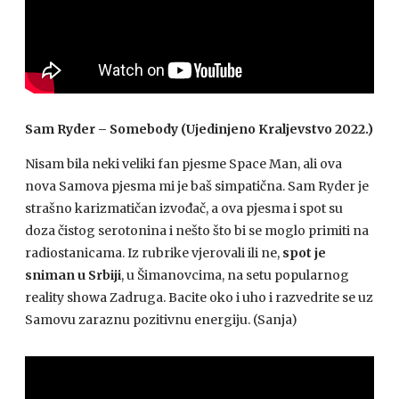
Sam Ryder – Someb
ody (Ujedinjeno Kraljevstvo 2022.)
Nisam bila neki veliki fan pjesme Space Man, ali ova
nova Samova pjesma mi je baš simpatična. Sam Ryder je
strašno karizmatičan izvođač, a ova pjesma i spot su
doza čistog serotonina i nešto što bi se moglo primiti na
radiostanicama. Iz rubrike vjerovali ili ne,
spot je
sniman u Srbiji
, u Šimanovcima, na setu popularnog
reality showa Zadruga. Bacite oko i uho i razvedrite se uz
Samovu zaraznu pozitivnu energiju. (Sanja)