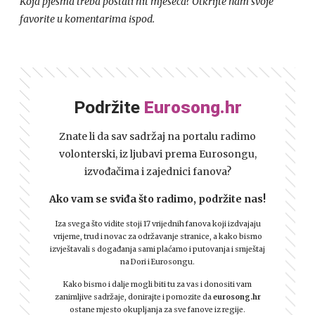
Koja pjesma treba postati hit mjeseca? Otkrijte nam svoje
favorite u komentarima ispod.
Podržite
Eurosong.hr
Znate li da sav sadržaj na portalu radimo
volonterski, iz ljubavi prema Eurosongu,
izvođačima i zajednici fanova?
Ako vam se sviđa što radimo, podržite nas!
Iza svega što vidite stoji 17 vrijednih fanova koji izdvajaju
vrijeme, trud i novac za održavanje stranice, a kako bismo
izvještavali s događanja sami plaćamo i putovanja i smještaj
na Dori i Eurosongu.
Kako bismo i dalje mogli biti tu za vas i donositi vam
zanimljive sadržaje, donirajte i pomozite da
eurosong.hr
ostane mjesto okupljanja za sve fanove iz regije.