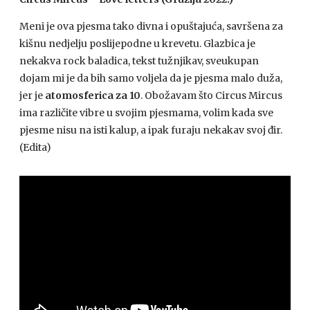
Meni je ova pjesma tako divna i opuštajuća, savršena za
kišnu nedjelju poslijepodne u krevetu. Glazbica je
nekakva rock baladica, tekst tužnjikav, sveukupan
dojam mi je da bih samo voljela da je pjesma malo duža,
jer je
atomosferica za 10
. Obožavam što Circus Mircus
ima različite vibre u svojim pjesmama, volim kada sve
pjesme nisu na isti kalup, a ipak furaju nekakav svoj đir.
(Edita)