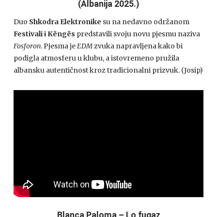
(Albanija 2025.)
Duo
Shkodra Elektronike
su na nedavno održanom
Festivali i Këngës
predstavili svoju novu pjesmu naziva
Fosforon
. Pjesma je
EDM
zvuka napravljena kako bi
podigla atmosferu u klubu, a istovremeno pružila
albansku autentičnost kroz tradicionalni prizvuk. (Josip)
Blanca Paloma – Lo fugaz