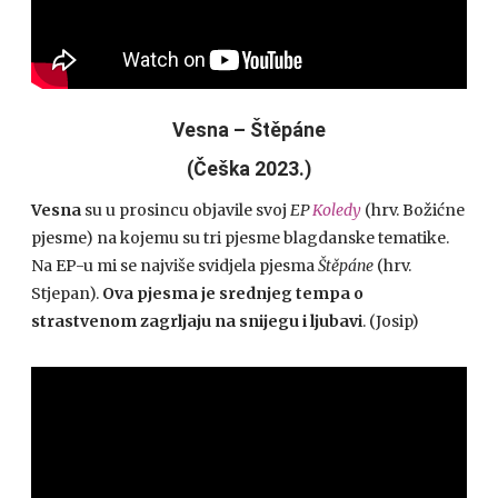
Vesna – Štěpáne
(Češka 2023.)
Vesna
su u prosincu objavile svoj
EP
Koledy
(hrv. Božićne
pjesme) na kojemu su tri pjesme blagdanske tematike.
Na EP-u mi se najviše svidjela pjesma
Štěpáne
(hrv.
Stjepan).
Ova pjesma je srednjeg tempa o
strastvenom zagrljaju na snijegu i ljubavi
. (Josip)