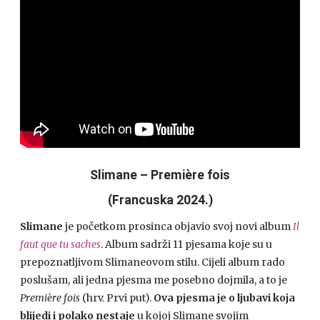
Slimane – Première fois
(Francuska 2024.)
Slimane
je početkom prosinca objavio svoj novi album
Il
faut que tu saches
. Album sadrži 11 pjesama koje su u
prepoznatljivom Slimaneovom stilu. Cijeli album rado
poslušam, ali jedna pjesma me posebno dojmila, a to je
Première fois
(hrv. Prvi put).
Ova pjesma je o ljubavi koja
blijedi i polako nestaje
u kojoj Slimane svojim