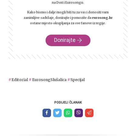
na Dori i Eurosongu.
Kako bismo i dalje mogli biti tu za vas i donositi vam
zanimljive sadržaje, donirajte i pomozite da
eurosong.hr
ostane mjesto okupljanja za sve fanove iz regije.
Donirajte
Editorial
EurosongSlušalica
Specijal
PODIJELI ČLANAK