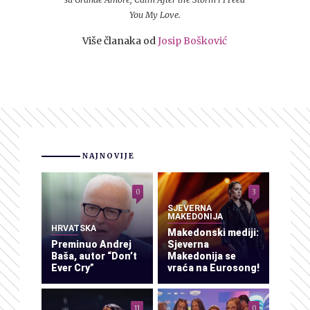
You My Love.
Više članaka od
Josip Bošković
NAJNOVIJE
0
3
SJEVERNA
MAKEDONIJA
HRVATSKA
Makedonski mediji:
Preminuo Andrej
Sjeverna
Baša, autor “Don’t
Makedonija se
Ever Cry”
vraća na Eurosong!
11
0