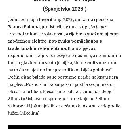
(Španjolska 2023.)
Jedna od mojih favoritkinja 2023., unikatna i posebna
Blanca Paloma
, predstavila je novi singl,
Lo fugaz
.
Prevodi se kao „Prolaznost“, a
riječ je o snažnoj pjesmi
modernog elektro-pop zvuka pomiješanog s
tradicionalnim elementima
. Blanca pjeva o
uspomenama koje vas nesvjesno nasmiju, a dominantna
boja u glazbenom spotu je bijela, što ne čudi s obzirom
na to da se njezino ime prevodi kao „bijela golubica“.
Počinje kao balada pa se postupno gradi i na kraju tjera
na ples: „Pustio si mi kosu, ja sam pustila svoju maštu, i
plesali smo blizu. Plesali smo polako, samo nas dvoje.“
Stihovi oživljavaju uspomene – one koje ne želimo
zaboraviti i još uvijek ih se sjećamo kao da su se dogodile
jučer. (Nikolina)