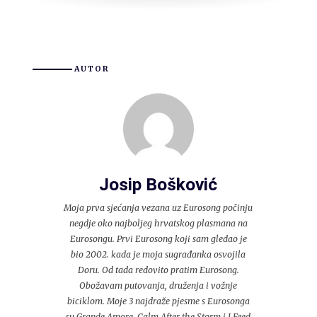
AUTOR
Josip Bošković
Moja prva sjećanja vezana uz Eurosong počinju
negdje oko najboljeg hrvatskog plasmana na
Eurosongu. Prvi Eurosong koji sam gledao je
bio 2002. kada je moja sugrađanka osvojila
Doru. Od tada redovito pratim Eurosong.
Obožavam putovanja, druženja i vožnje
biciklom. Moje 3 najdraže pjesme s Eurosonga
su Grande Amore, Calm After the Storm i I Feed