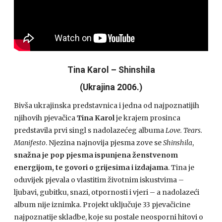
Tina Karol – Shinshila
(Ukrajina 2006.)
Bivša ukrajinska predstavnica i jedna od najpoznatijih
njihovih pjevačica
Tina Karol
je krajem prosinca
predstavila prvi singl s nadolazećeg albuma
Love. Tears.
Manifesto
. Njezina najnovija pjesma zove se
Shinshila
,
snažna je pop pjesma ispunjena ženstvenom
energijom, te govori o grijesima i izdajama
. Tina je
oduvijek pjevala o vlastitim životnim iskustvima –
ljubavi, gubitku, snazi, otpornosti i vjeri – a nadolazeći
album nije iznimka. Projekt uključuje 33 pjevačicine
najpoznatije skladbe, koje su postale neosporni hitovi o