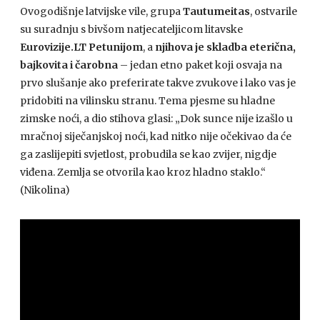
Ovogodišnje latvijske vile, grupa
Tautumeitas
, ostvarile
su suradnju s bivšom natjecateljicom litavske
Eurovizije.LT
Petunijom
, a
njihova je skladba eterična,
bajkovita i čarobna
– jedan etno paket koji osvaja na
prvo slušanje ako preferirate takve zvukove i lako vas je
pridobiti na vilinsku stranu. Tema pjesme su hladne
zimske noći, a dio stihova glasi: „Dok sunce nije izašlo u
mračnoj siječanjskoj noći, kad nitko nije očekivao da će
ga zaslijepiti svjetlost, probudila se kao zvijer, nigdje
viđena. Zemlja se otvorila kao kroz hladno staklo.“
(Nikolina)