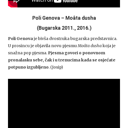
Poli Genova – Moâta dusha
(Bugarska 2011., 2016.)
Poli Genova
je bivša dvostruka bugarska predstavnica.
U prosincu je objavila novu pjesmu
Moâta dusha
koja je
snažna pop pjesma.
Pjesma govori o ponovnom
pronalasku sebe, čak i u trenucima kada se osjećate
potpuno izgubljeno
. (Josip)