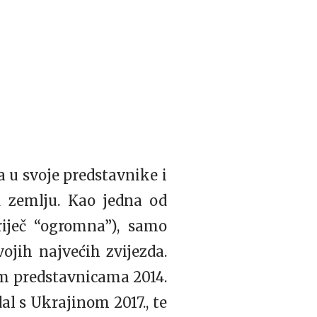
a u svoje predstavnike i
u zemlju. Kao jedna od
iječ “ogromna”), samo
vojih najvećih zvijezda.
im predstavnicama 2014.
al s Ukrajinom 2017., te