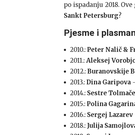
po ispadanju 2018. Ove 
Sankt Petersburg
?
Pjesme i plasman
2010.:
Peter Nalič & F
2011.:
Aleksej Vorobj
2012.:
Buranovskije B
2013.:
Dina Garipova
2014.:
Sestre Tolmač
2015.:
Polina Gagarin
2016.:
Sergej Lazarev
2018.:
Julija Samojlov