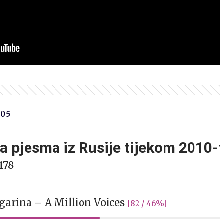
05
a pjesma iz Rusije tijekom 2010-
178
agarina – A Million Voices
[82 / 46%]