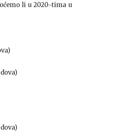
 hoćemo li u 2020-tima u
ova)
odova)
odova)