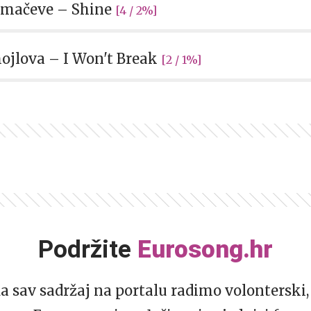
olmačeve – Shine
[4 / 2%]
amojlova – I Won't Break
[2 / 1%]
Podržite
Eurosong.hr
da sav sadržaj na portalu radimo volonterski, 