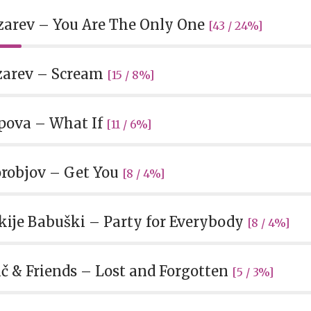
azarev – You Are The Only One
[43 / 24%]
azarev – Scream
[15 / 8%]
ipova – What If
[11 / 6%]
Vorobjov – Get You
[8 / 4%]
skije Babuški – Party for Everybody
[8 / 4%]
lič & Friends – Lost and Forgotten
[5 / 3%]