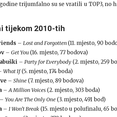
godine trijumfalno su se vratili u TOP3, no
i tijekom 2010-tih
riends
–
Lost and Forgotten
(11. mjesto, 90 bod
ov
–
Get You
(16. mjesto, 77 bodova)
abuški
–
Party for Everybody
(2. mjesto, 259 b
–
What If
(5. mjesto, 174 boda)
eve
–
Shine
(7. mjesto, 89 bodova)
a
–
A Million Voices
(2. mjesto, 303 boda)
–
You Are The Only One
(3. mjesto, 491 bod)
a
–
I Won’t Break
(15. mjesto u polufinalu, 65 b