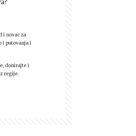
va?
d i novac za
 i putovanja i
e, donirajte i
z regije.