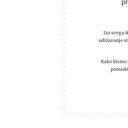
pr
Iza svega š
održavanje st
Kako bismo i 
pomozi