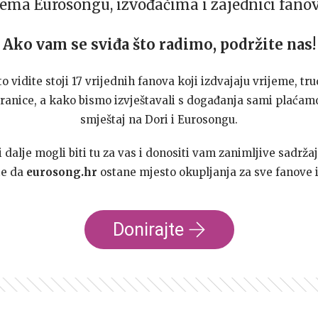
ema Eurosongu, izvođačima i zajednici fano
Ako vam se sviđa što radimo, podržite nas!
to vidite stoji 17 vrijednih fanova koji izdvajaju vrijeme, tru
ranice, a kako bismo izvještavali s događanja sami plaćamo
smještaj na Dori i Eurosongu.
dalje mogli biti tu za vas i donositi vam zanimljive sadržaj
te da
eurosong.hr
ostane mjesto okupljanja za sve fanove i
Donirajte