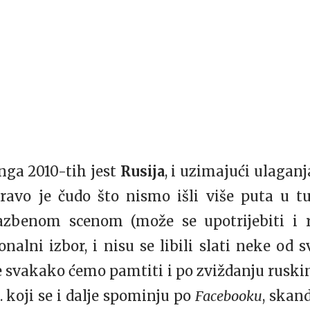
nga 2010-tih jest
Rusija
, i uzimajući ulaganj
pravo je čudo što nismo išli više puta u t
azbenom scenom (može se upotrijebiti i r
nalni izbor, i nisu se libili slati neke od s
 svakako ćemo pamtiti i po zviždanju rusk
6. koji se i dalje spominju po
Facebooku
, skand