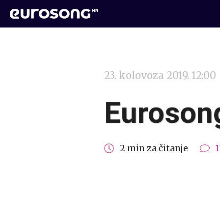
23. kolovoza 2019. 12:00
Eurosong
2 min za čitanje