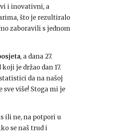
i i inovativni, a
ima, što je rezultiralo
no zaboravili s jednom
posjeta
, a dana 27.
koji je držao dan 17.
tatistici da na našoj
sve više! Stoga mi je
as ili ne, na potpori u
ko se naš trud i