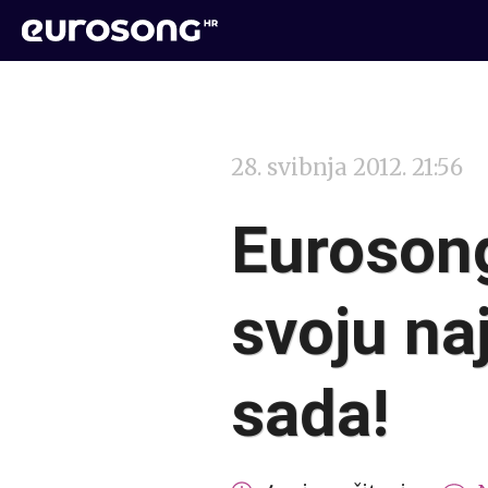
28. svibnja 2012. 21:56
Eurosong
svoju na
sada!