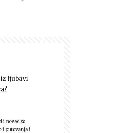
iz ljubavi
va?
d i novac za
 i putovanja i