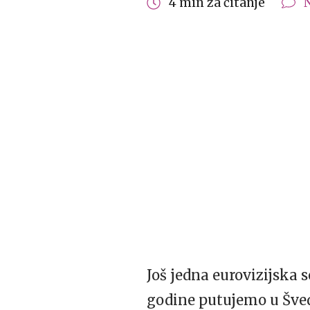
4 min za čitanje
Još jedna eurovizijska s
godine putujemo u Šveds