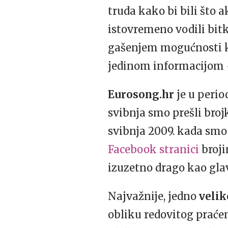
truda kako bi bili što a
istovremeno vodili bit
gašenjem mogućnosti ko
jedinom informacijom 
Eurosong.hr
je u perio
svibnja smo prešli bro
svibnja 2009. kada smo 
Facebook stranici
broji
izuzetno drago kao gla
Najvažnije, jedno
velik
obliku redovitog praćen