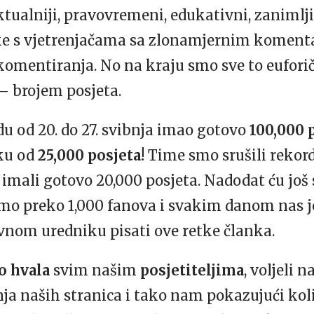
ktualniji, pravovremeni, edukativni, zanimljiv
ke s vjetrenjačama sa zlonamjernim komentar
mentiranja. No na kraju smo sve to euforič
– brojem posjeta.
du od 20. do 27. svibnja imao gotovo
100,000 
jku od
25,000 posjeta!
Time smo srušili rekord 
imali gotovo 20,000 posjeta. Nadodat ću još s
mo preko 1,000 fanova i svakim danom nas je 
vnom uredniku pisati ove retke članka.
o hvala
svim našim
posjetiteljima
, voljeli n
ja naših stranica i tako nam pokazujući koli