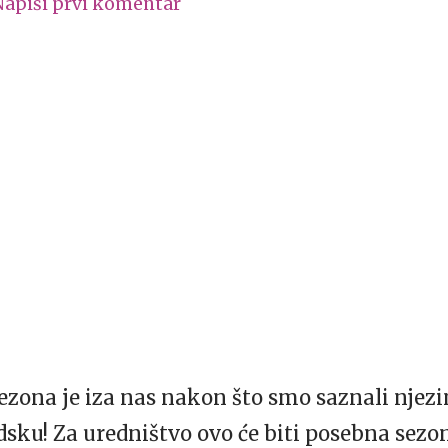
Napiši prvi komentar
ezona je iza nas nakon što smo saznali njezin 
ku! Za uredništvo ovo će biti posebna sezona