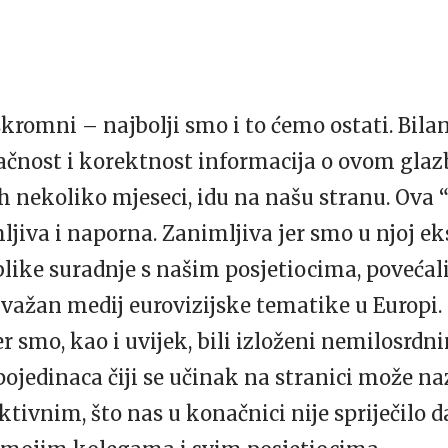
kromni – najbolji smo i to ćemo ostati. Bila
 tačnost i korektnost informacija o ovom gl
h nekoliko mjeseci, idu na našu stranu. Ova “
ljiva i naporna. Zanimljiva jer smo u njoj 
like suradnje s našim posjetiocima, povećali 
važan medij eurovizijske tematike u Europi. 
er smo, kao i uvijek, bili izloženi nemilosrd
ojedinaca čiji se učinak na stranici može n
ivnim, što nas u konačnici nije spriječilo 