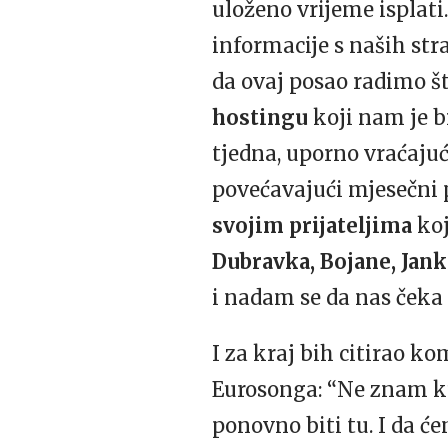
uloženo vrijeme isplat
informacije s naših str
da ovaj posao radimo š
hostingu
koji nam je b
tjedna, uporno vraćajuć
povećavajući mjesečni p
svojim prijateljima
koj
Dubravka, Bojane, Jank
i nadam se da nas čeka 
I za kraj bih citirao k
Eurosonga: “Ne znam ku
ponovno biti tu. I da 