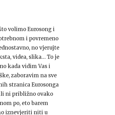
što volimo Eurosong i
 potrebnom i povremeno
ednostavno, no vjerujte
ksta, videa, slika… To je
 no kada vidim Vas i
rške, zaboravim na sve
enih stranica Eurosonga
li ni približno ovako
danom po, eto barem
 iznevjeriti niti u