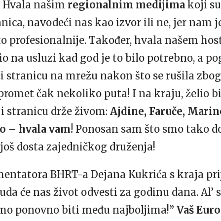
i. Hvala našim
regionalnim medijima
koji su
anica, navodeći nas kao izvor ili ne, jer nam
to profesionalnije. Također, hvala našem hos
io na usluzi kad god je to bilo potrebno, a 
i stranicu na mrežu nakon što se rušila zbog
romet čak nekoliko puta! I na kraju, želio b
i stranicu drže živom:
Ajdine, Faruče, Marin
o – hvala vam!
Ponosan sam što smo tako do
još dosta zajedničkog druženja!
omentatora
BHRT
-a Dejana Kukrića s kraja pri
da će nas život odvesti za godinu dana. Al’
ćemo ponovno biti među najboljima!”
Vaš Eur