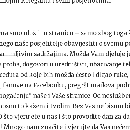
a mojim kolegama i svim posjetiocima.
a smo uložili u stranicu – samo zbog toga 
ego naše posjetitelje obavijestiti o svemu
zanimljivim sadržajima. Možda Vam djeluje j
i s proba, dogovori u uredništvu, ubacivanje te
edura od koje bih možda često i digao ruke,
, fanove na Facebooku, pregršt mailova pod
bogaćenju” naše i Vaše stranice. Od neslužb
onosno to kažem i tvrdim. Bez Vas ne bismo bi
O
što vjerujete u nas i što provodite dan za 
! Mnogo nam značite i vjerujte da Vas nećemo