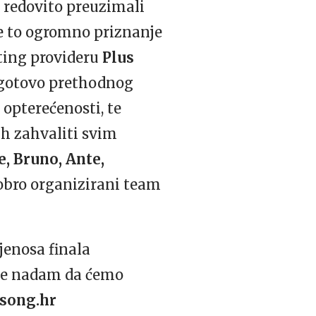
 redovito preuzimali
 je to ogromno priznanje
ting provideru
Plus
pogotovo prethodnog
 opterećenosti, te
ih zahvaliti svim
e, Bruno, Ante,
bro organizirani team
jenosa finala
 se nadam da ćemo
osong.hr