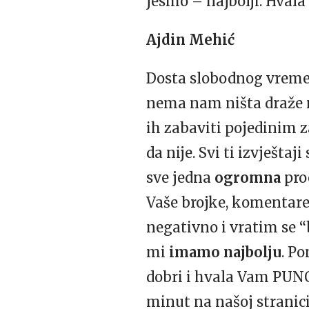
jesmo – najbolji. Hval
Ajdin Mehić
Dosta slobodnog vremen
nema nam ništa draže n
ih zabaviti pojedinim 
da nije. Svi ti izvještaj
sve jedna
ogromna
proc
Vaše brojke, komentare
negativno i vratim se “
mi
imamo najbolju
. P
dobri i hvala Vam
PUN
minut na našoj stranici