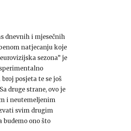
ns dnevnih i mjesečnih
azbenom natjecanju koje
eurovizijska sezona” je
eksperimentalno
broj posjeta te se još
Sa druge strane, ovo je
nim i neutemeljenim
azvati svim drugim
da budemo ono što