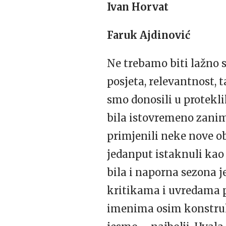
Ivan Horvat
Faruk Ajdinović
Ne trebamo biti lažno s
posjeta, relevantnost,
smo donosili u protekli
bila istovremeno zanim
primjenili neke nove ob
jedanput istaknuli kao 
bila i naporna sezona j
kritikama i uvredama p
imenima osim konstrukt