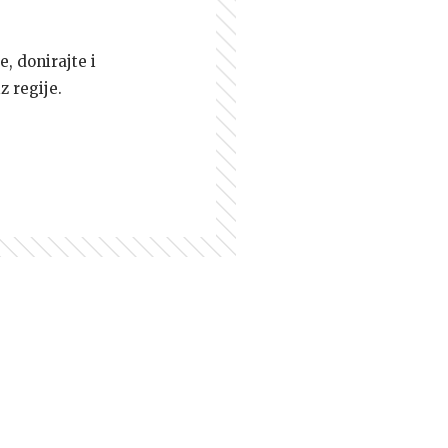
e, donirajte i
z regije.