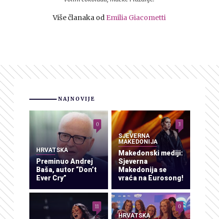
Više članaka od
Emilia Giacometti
NAJNOVIJE
0
3
SJEVERNA
MAKEDONIJA
HRVATSKA
Makedonski mediji:
Preminuo Andrej
Sjeverna
Baša, autor “Don’t
Makedonija se
Ever Cry”
vraća na Eurosong!
11
0
HRVATSKA