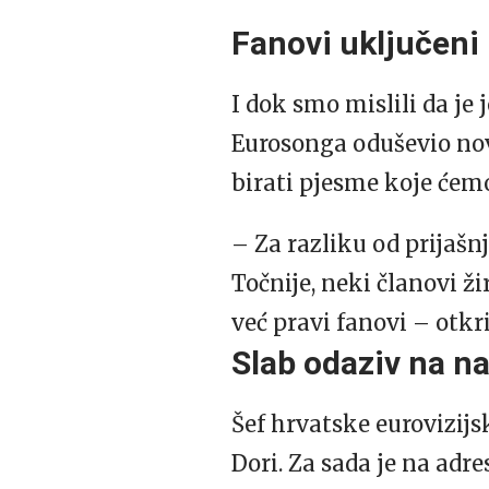
Fanovi uključeni 
I dok smo mislili da je 
Eurosonga oduševio novo
birati pjesme koje ćemo
– Za razliku od prijašnj
Točnije, neki članovi ž
već pravi fanovi – otkri
Slab odaziv na na
Šef hrvatske eurovizijs
Dori. Za sada je na adr