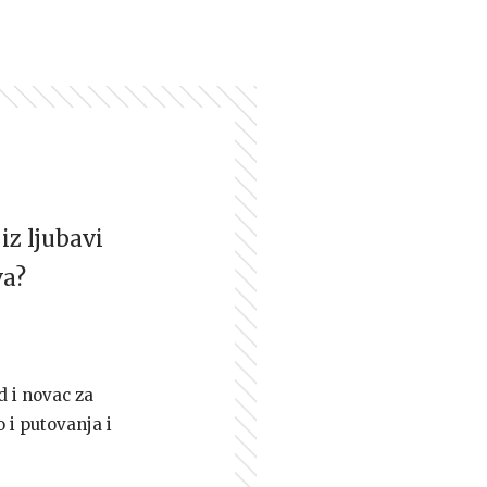
iz ljubavi
va?
d i novac za
 i putovanja i