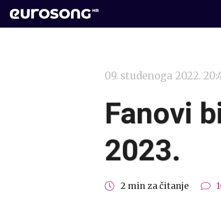
09. studenoga 2022. 20:
Fanovi b
2023.
2 min za čitanje