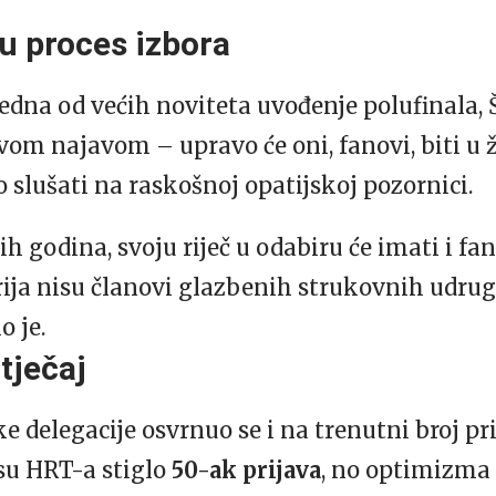
u proces izbora
jedna od većih noviteta uvođenje polufinala, 
m najavom – upravo će oni, fanovi, biti u ži
 slušati na raskošnoj opatijskoj pozornici.
ih godina, svoju riječ u odabiru će imati i fa
irija nisu članovi glazbenih strukovnih udrug
o je.
tječaj
ke delegacije osvrnuo se i na trenutni broj pr
esu HRT-a stiglo
50-ak prijava
, no optimizma