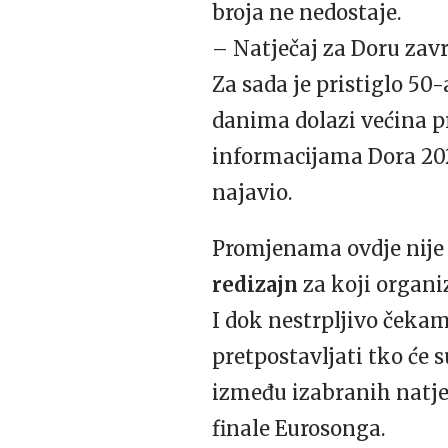
broja ne nedostaje.
– Natječaj za Doru završ
Za sada je pristiglo 50
danima dolazi većina p
informacijama Dora 2023
najavio.
Promjenama ovdje nije k
redizajn
za koji organiz
I dok nestrpljivo čekam
pretpostavljati tko će 
između izabranih natje
finale Eurosonga.