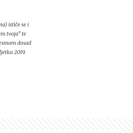
) ističe se i
m tvoja” te
jesmom dosad
ljetku 2019.