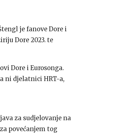
Štengl je fanove Dore i
riju Dore 2023. te
novi Dore i Eurosonga.
a ni djelatnici HRT-a,
ijava za sudjelovanje na
 za povećanjem tog