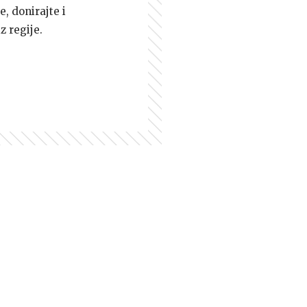
e, donirajte i
z regije.