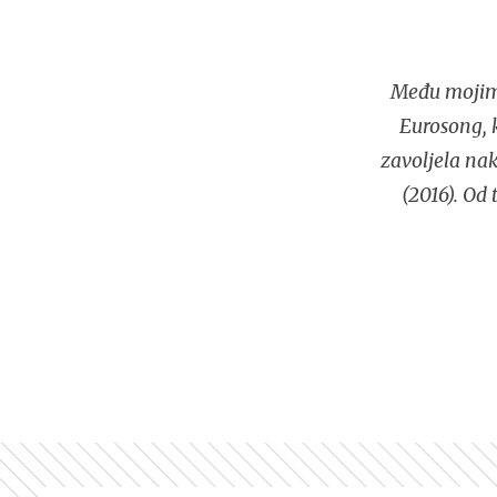
Među mojim i
Eurosong, 
zavoljela n
(2016). Od 