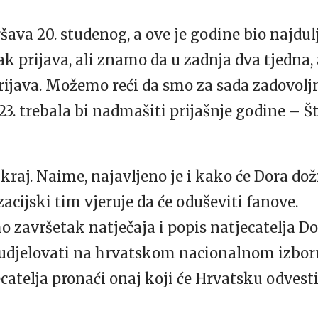
ava 20. studenog, a ove je godine bio najdulj
-ak prijava, ali znamo da u zadnja dva tjedna,
rijava. Možemo reći da smo za sada zadovoljn
. trebala bi nadmašiti prijašnje godine – Š
raj. Naime, najavljeno je i kako će Dora dož
acijski tim vjeruje da će oduševiti fanove.
o završetak natječaja i popis natjecatelja Do
sudjelovati na hrvatskom nacionalnom izboru
catelja pronaći onaj koji će Hrvatsku odves