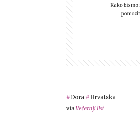
Kako bismo i 
pomozi
Dora
Hrvatska
via
Večernji list