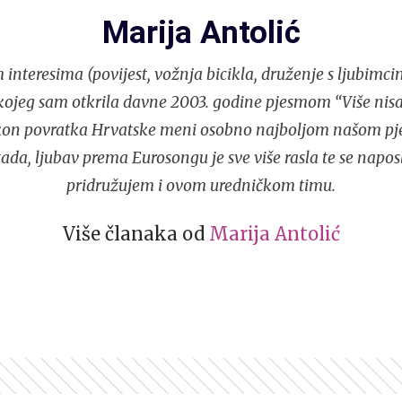
Marija Antolić
nteresima (povijest, vožnja bicikla, druženje s ljubimcima
kojeg sam otkrila davne 2003. godine pjesmom “Više nisa
akon povratka Hrvatske meni osobno najboljom našom p
tada, ljubav prema Eurosongu je sve više rasla te se napos
pridružujem i ovom uredničkom timu.
Više članaka od
Marija Antolić