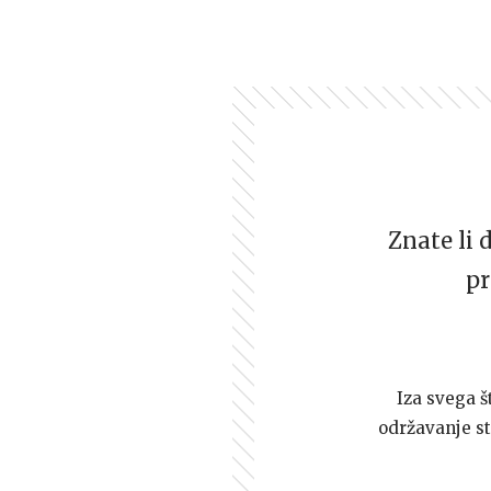
Znate li 
pr
Iza svega š
održavanje st