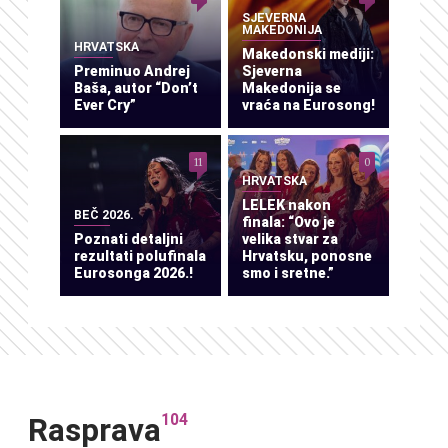
SJEVERNA
MAKEDONIJA
HRVATSKA
Makedonski mediji:
Preminuo Andrej
Sjeverna
Baša, autor “Don’t
Makedonija se
Ever Cry”
vraća na Eurosong!
11
0
HRVATSKA
LELEK nakon
BEČ 2026.
finala: “Ovo je
Poznati detaljni
velika stvar za
rezultati polufinala
Hrvatsku, ponosne
Eurosonga 2026.!
smo i sretne.”
104
Rasprava