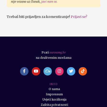
nije vezano uz članak,
javi nam se
.
Trebaš biti prijavljen za komentiranje!
Prijavi se?
Prati
eurosong.hr
na društvenim mrežama
I N F O
O nama
Impressum
Uvjeti korištenja
Zaštita privatnosti