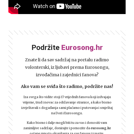
Podržite
Eurosong.hr
Znate li da sav sadržaj na portalu radimo
volonterski, iz ljubavi prema Eurosongu,
izvođačima i zajednici fanova?
Ako vam se sviđa što radimo, podržite nas!
Iza svega što vidite stoji 17 vrijednih fanova koji izdvajaju
vrijeme, trud i novac za održavanje stranice, a kako bismo
izvještavali s događanja sami plaćamo i putovanja i smještaj
na Dori i Eurosongu.
Kako bismo i dalje mogli biti tu za vas i donositi vam
zanimljive sadržaje, donirajte i pomozite da
eurosong.hr
ostane mjesto okupljanja za sve fanove iz regije.