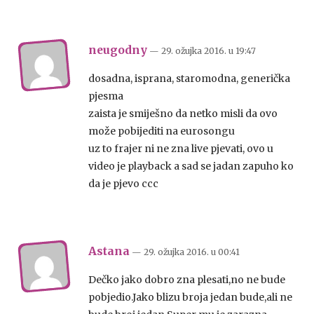
neugodny
— 29. ožujka 2016.
u
19:47
dosadna, isprana, staromodna, generička
pjesma
zaista je smiješno da netko misli da ovo
može pobijediti na eurosongu
uz to frajer ni ne zna live pjevati, ovo u
video je playback a sad se jadan zapuho ko
da je pjevo ccc
Astana
— 29. ožujka 2016.
u
00:41
Dečko jako dobro zna plesati,no ne bude
pobjedio.Jako blizu broja jedan bude,ali ne