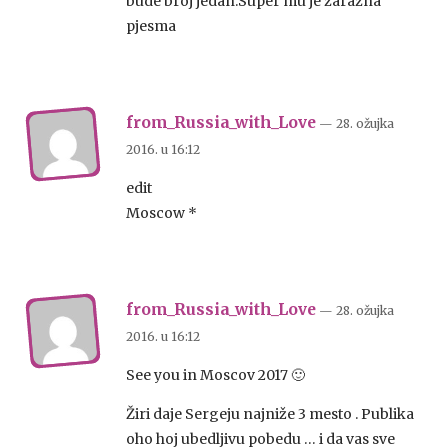
bude broj jedan.Super mu je zarazna
pjesma
from_Russia_with_Love
— 28. ožujka
2016.
u
16:12
edit
Moscow *
from_Russia_with_Love
— 28. ožujka
2016.
u
16:12
See you in Moscov 2017 🙂
Žiri daje Sergeju najniže 3 mesto . Publika
oho hoj ubedljivu pobedu … i da vas sve