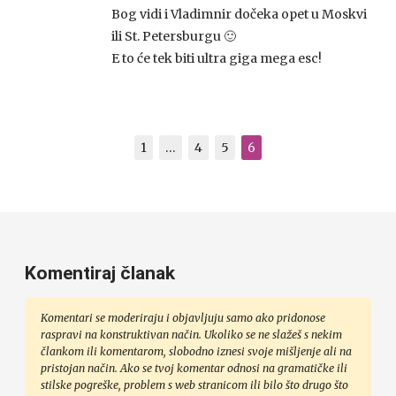
Bog vidi i Vladimnir dočeka opet u Moskvi
ili St. Petersburgu 🙂
E to će tek biti ultra giga mega esc!
1
…
4
5
6
Komentiraj članak
Komentari se moderiraju i objavljuju samo ako pridonose
raspravi na konstruktivan način. Ukoliko se ne slažeš s nekim
člankom ili komentarom, slobodno iznesi svoje mišljenje ali na
pristojan način. Ako se tvoj komentar odnosi na gramatičke ili
stilske pogreške, problem s web stranicom ili bilo što drugo što