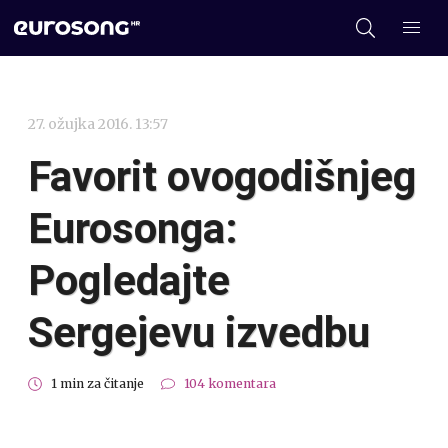
27. ožujka 2016. 13:57
Favorit ovogodišnjeg
Eurosonga:
Pogledajte
Sergejevu izvedbu
1 min za čitanje
104 komentara