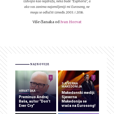
izdvojio kao najdražu, neka bude "Euphoria", a
ako vas zanima najomiljeniji mi Eurosong, ne
mogu se odlučiti između 2003. i 2016.
Više članaka od
Ivan Horvat
NAJNOVIJE
0
3
SJEVERNA
MAKEDONIJA
HRVATSKA
Makedonski mediji:
Preminuo Andrej
Sjeverna
Baša, autor “Don’t
Makedonija se
Ever Cry”
vraća na Eurosong!