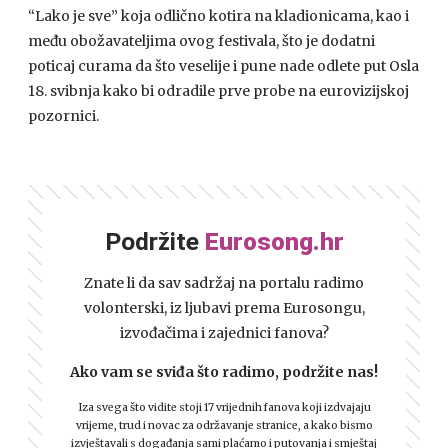
“Lako je sve” koja odlično kotira na kladionicama, kao i
među obožavateljima ovog festivala, što je dodatni
poticaj curama da što veselije i pune nade odlete put Osla
18. svibnja kako bi odradile prve probe na eurovizijskoj
pozornici.
Podržite
Eurosong.hr
Znate li da sav sadržaj na portalu radimo
volonterski, iz ljubavi prema Eurosongu,
izvođačima i zajednici fanova?
Ako vam se sviđa što radimo, podržite nas!
Iza svega što vidite stoji 17 vrijednih fanova koji izdvajaju
vrijeme, trud i novac za održavanje stranice, a kako bismo
izvještavali s događanja sami plaćamo i putovanja i smještaj