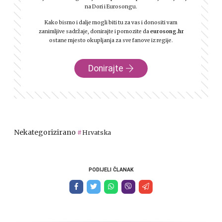
na Dori i Eurosongu.
Kako bismo i dalje mogli biti tu za vas i donositi vam
zanimljive sadržaje, donirajte i pomozite da
eurosong.hr
ostane mjesto okupljanja za sve fanove iz regije.
Donirajte
Nekategorizirano
Hrvatska
PODIJELI ČLANAK