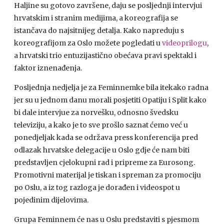
Haljine su gotovo završene, daju se posljednji intervjui
hrvatskim i stranim medijima, a koreografija se
istančava do najsitnijeg detalja. Kako napreduju s
koreografijom za Oslo možete pogledati u
videoprilogu
,
a hrvatski trio entuzijastično obećava pravi spektakl i
faktor iznenađenja.
Posljednja nedjelja je za Feminnemke bila itekako radna
jer su u jednom danu morali posjetiti Opatiju i Split kako
bi dale intervjue za norvešku, odnosno švedsku
televiziju, a kako je to sve prošlo saznat ćemo već u
ponedjeljak kada se održava press konferencija pred
odlazak hrvatske delegacije u Oslo gdje će nam biti
predstavljen cjelokupni rad i pripreme za Eurosong.
Promotivni materijal je tiskan i spreman za promociju
po Oslu, a iz tog razloga je dorađen i videospot u
pojedinim dijelovima.
Grupa Feminnem će nas u Oslu predstaviti s pjesmom