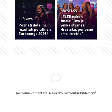
11
0
HRVATSKA
LELEK nakon
BEČ 2026.
finala: “Ovo je
Poznati detaljni
velika stvar za
rezultati polufinala
Hrvatsku, ponosne
Eurosonga 2026.!
smo i sretne.”
Još nema komentara. Neka tvoj komentar bude prvi?