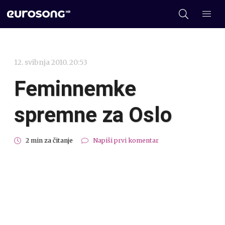
12. svibnja 2010. 20:53
Feminnemke
spremne za Oslo
2 min za čitanje
Napiši prvi komentar