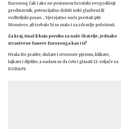
Eurosong čak i ako ne postanem hrvatski ovogodišnji
predstavnik, potencijalno dobiti neki glazbeni ili
voditeljski posao… Vjerojatno neću prestati piti
Monstere, ali trebalo bi se malo i za zdravlje pobrinuti.
Za kraj, imaš li koju poruku za naše čitatelje, jednako
strastvene fanove Eurosonga kao i ti?
Hvala što pratite, slušate i
streamate
pjesmu, klikate,
lajkate i dijelite, a nadam se da ćete i glasati 12. veljače za
DORA09.