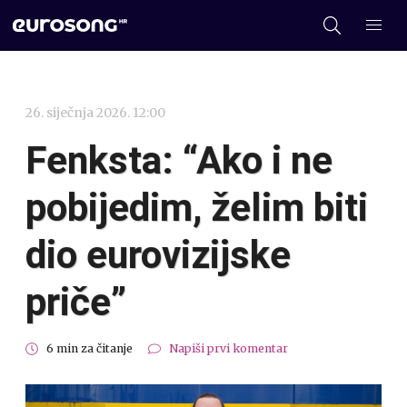
26. siječnja 2026. 12:00
Fenksta: “Ako i ne
pobijedim, želim biti
dio eurovizijske
priče”
6 min za čitanje
Napiši prvi komentar