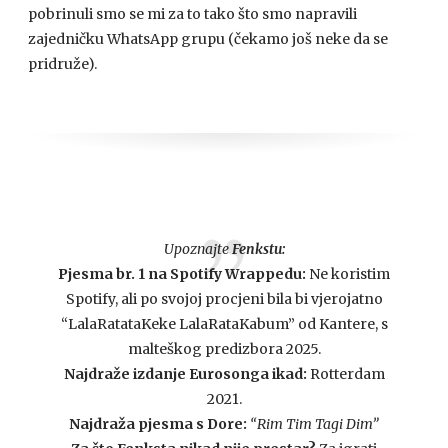
pobrinuli smo se mi za to tako što smo napravili
zajedničku WhatsApp grupu (čekamo još neke da se
pridruže).
Upoznajte
Fenkstu:
Pjesma br. 1 na Spotify Wrappedu:
Ne koristim
Spotify, ali po svojoj procjeni bila bi vjerojatno
“LalaRatataKeke LalaRataKabum” od Kantere, s
malteškog predizbora 2025.
Najdraže izdanje Eurosonga ikad:
Rotterdam
2021.
Najdraža pjesma s Dore:
“Rim Tim Tagi Dim”