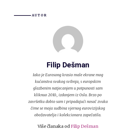
AUTOR
Filip Dešman
Iako je Eurosong krasio male ekrane mog
kućanstva svakog svibnja, s europskim
glazbenim natjecanjem u potpunosti sam
kliknuo 2010., izdanjem iz Osla. Brzo po
završetku dobio sam i pripadajući nosač zvuka
čime se moja sudbina vjernog eurovizijskog
obožavatelja i kolekcionara zapečatila.
Više članaka od
Filip Dešman