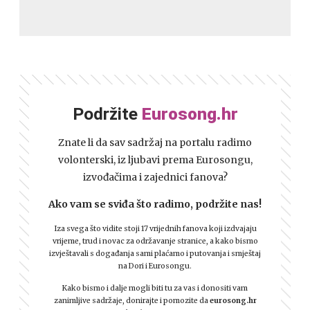
Podržite
Eurosong.hr
Znate li da sav sadržaj na portalu radimo
volonterski, iz ljubavi prema Eurosongu,
izvođačima i zajednici fanova?
Ako vam se sviđa što radimo, podržite nas!
Iza svega što vidite stoji 17 vrijednih fanova koji izdvajaju
vrijeme, trud i novac za održavanje stranice, a kako bismo
izvještavali s događanja sami plaćamo i putovanja i smještaj
na Dori i Eurosongu.
Kako bismo i dalje mogli biti tu za vas i donositi vam
zanimljive sadržaje, donirajte i pomozite da
eurosong.hr