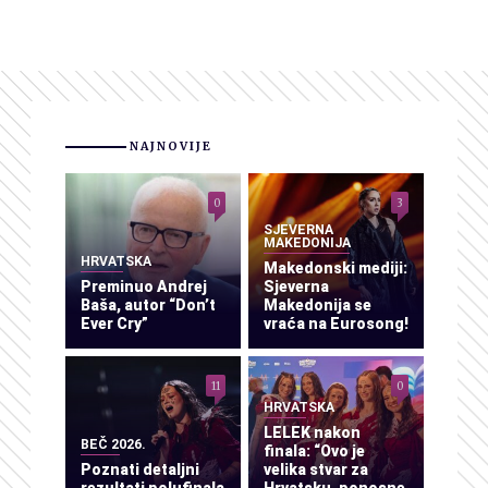
NAJNOVIJE
0
3
SJEVERNA
MAKEDONIJA
HRVATSKA
Makedonski mediji:
Preminuo Andrej
Sjeverna
Baša, autor “Don’t
Makedonija se
Ever Cry”
vraća na Eurosong!
11
0
HRVATSKA
LELEK nakon
BEČ 2026.
finala: “Ovo je
Poznati detaljni
velika stvar za
rezultati polufinala
Hrvatsku, ponosne