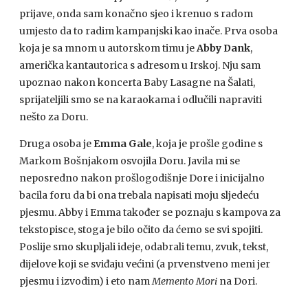
prijave, onda sam konačno sjeo i krenuo s radom
umjesto da to radim kampanjski kao inače. Prva osoba
koja je sa mnom u autorskom timu je
Abby Dank
,
američka kantautorica s adresom u Irskoj. Nju sam
upoznao nakon koncerta Baby Lasagne na Šalati,
sprijateljili smo se na karaokama i odlučili napraviti
nešto za Doru.
Druga osoba je
Emma Gale
, koja je prošle godine s
Markom Bošnjakom osvojila Doru. Javila mi se
neposredno nakon prošlogodišnje Dore i inicijalno
bacila foru da bi ona trebala napisati moju sljedeću
pjesmu. Abby i Emma također se poznaju s kampova za
tekstopisce, stoga je bilo očito da ćemo se svi spojiti.
Poslije smo skupljali ideje, odabrali temu, zvuk, tekst,
dijelove koji se sviđaju većini (a prvenstveno meni jer
pjesmu i izvodim) i eto nam
Memento Mori
na Dori.