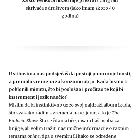
Za što Fenksta nikad nije prestar?
Za igrati
skrivača s društvom (iako imam skoro 40
godina)
U stihovima nas podsjećaš da postoji puno umjetnosti,
a premalo vremena za konzumirati ju. Kada bismo ti
poklonili minutu, što bi poslušao i pročitao te koji bi
instrument i jezik naučio?
Mislim da bi instinktivno uzeo svoj najdraži album ikada,
što svakako radim s vremena na vrijeme, a to je
The
Eminem Show
. Što se čitanja tiče, nisam baš osoba za
knjige, ali volim tražiti nasumične informacije o raznim
temama
online
, tipa o svemiru ili kako se određene