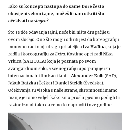
Iako su koncepti nastupa do same Dore često
obavijeni velom tajne, možeš li nam otkriti što
očekivati na
stageu
?
Što se tiče odavanja tajni, neće biti ništa drugačije u
ovom slučaju. Ono što mogu otkriti jest da koreografiju
ponovno radi moja draga prijateljica
Iva Hađina
, koja je
radila i koreografiju za
Extra
. Kostime opet radi
Nika
Vrbica
(SALICULA) koja je poznata po svom
avangardnom stilu, a scenografiju upotpunjuje isti
internacionalni tim kao i lani –
Alexander Kolb
(SAD),
Jakub Ratzka
(Češka) i
Daniel Stridh
(Švedska).
Očekivanja su visoka s naše strane, skromnosti imamo
manje jer smo vidjeli kako smo prošlu pjesmu podigli tri
razine iznad, tako da ćemo to napraviti i ove godine.