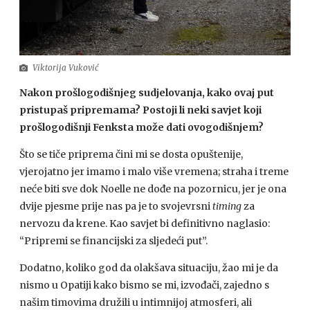
Viktorija Vuković
Nakon prošlogodišnjeg sudjelovanja, kako ovaj put
pristupaš pripremama? Postoji li neki savjet koji
prošlogodišnji Fenksta može dati ovogodišnjem?
Što se tiče priprema čini mi se dosta opuštenije,
vjerojatno jer imamo i malo više vremena; straha i treme
neće biti sve dok Noelle ne dođe na pozornicu, jer je ona
dvije pjesme prije nas pa je to svojevrsni
timing
za
nervozu da krene. Kao savjet bi definitivno naglasio:
“Pripremi se financijski za sljedeći put”.
Dodatno, koliko god da olakšava situaciju, žao mi je da
nismo u Opatiji kako bismo se mi, izvođači, zajedno s
našim timovima družili u intimnijoj atmosferi, ali