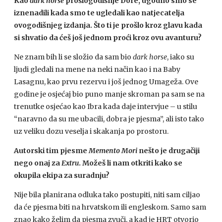
Kao
dark horse
prošlogodišnje Dore, ugodno smo se
iznenadili kada smo te ugledali kao natjecatelja
ovogodišnjeg izdanja. Što ti je prošlo kroz glavu kada
si shvatio da ćeš još jednom proći kroz ovu avanturu?
Ne znam bih li se složio da sam bio
dark horse
, iako su
ljudi gledali na mene na neki način kao i na Baby
Lasagnu, kao prvu rezervu i još jednog Umageža. Ove
godine je osjećaj bio puno manje skroman pa sam se na
trenutke osjećao kao Ibra kada daje intervjue – u stilu
“naravno da su me ubacili, dobra je pjesma”, ali isto tako
uz veliku dozu veselja i skakanja po prostoru.
Autorski tim pjesme
Memento
Mori
nešto je drugačiji
nego onaj za
Extru
. Možeš li nam otkriti kako se
okupila ekipa za suradnju?
Nije bila planirana odluka tako postupiti, niti sam ciljao
da će pjesma biti na hrvatskom ili engleskom. Samo sam
znao kako želim da pjesma zvuči, a kad je HRT otvorio