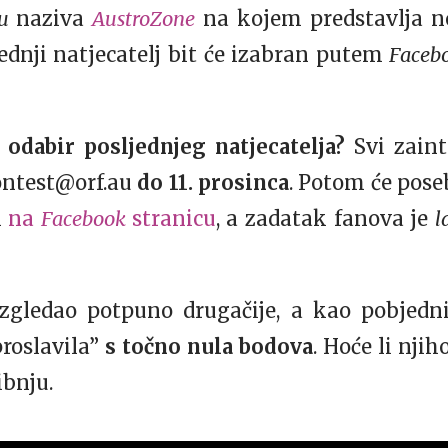
eu
naziva
AustroZone
na kojem predstavlja n
ednji natjecatelj bit će izabran putem
Faceb
 odabir posljednjeg natjecatelja?
Svi zain
ontest@orf.au
do 11. prosinca
. Potom će poseb
h
na
Facebook
stranicu
, a zadatak fanova je
l
zgledao potpuno drugačije, a kao pobjedn
proslavila”
s točno nula bodova
. Hoće li nji
ibnju.