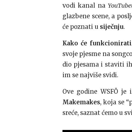
vodi kanal na
YouTub
glazbene scene, a poslj
će poznati u
siječnju
.
Kako će funkcionirati
svoje pjesme na songc
dio pjesama i staviti i
im se najviše svidi.
Ove godine WSFÖ je i
Makemakes
, koja se “
sreće, saznat ćemo u sv