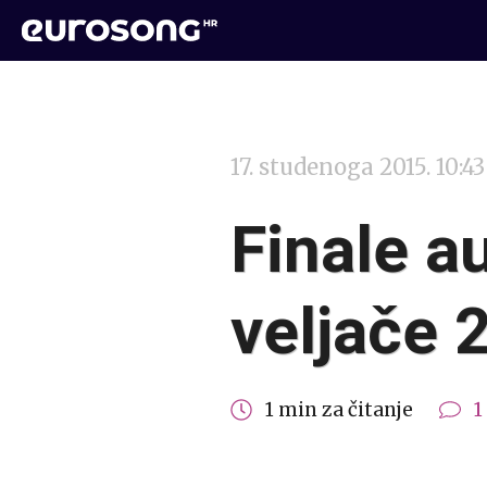
17. studenoga 2015. 10:43
Finale a
veljače 
1 min za čitanje
1