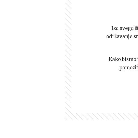
Iza svega š
održavanje st
Kako bismo i 
pomozi