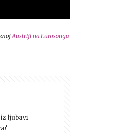
ćenoj
Austriji na Eurosongu
iz ljubavi
va?