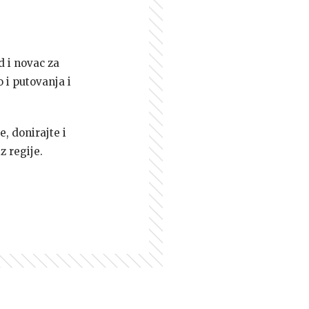
d i novac za
 i putovanja i
e, donirajte i
z regije.