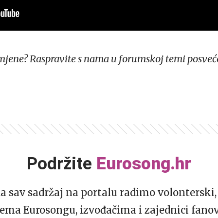
mjene? Raspravite s nama u forumskoj temi posve
Podržite
Eurosong.hr
da sav sadržaj na portalu radimo volonterski, 
ema Eurosongu, izvođačima i zajednici fano