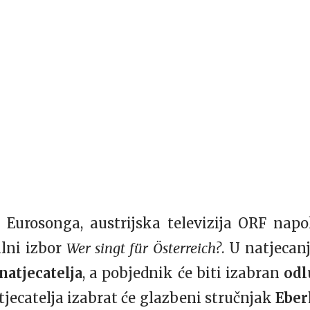
Eurosonga, austrijska televizija ORF napok
lni izbor
Wer singt für Österreich?
. U natjecan
 natjecatelja
, a pobjednik će biti izabran
odl
jecatelja izabrat će glazbeni stručnjak
Eber