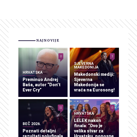
NAJNOVIJE
0
3
SJEVERNA
MAKEDONIJA
HRVATSKA
Makedonski mediji:
Preminuo Andrej
Sjeverna
Baša, autor “Don’t
Makedonija se
Ever Cry”
vraća na Eurosong!
11
0
HRVATSKA
LELEK nakon
BEČ 2026.
finala: “Ovo je
Poznati detaljni
velika stvar za
rezultati polufinala
Hrvatsku, ponosne