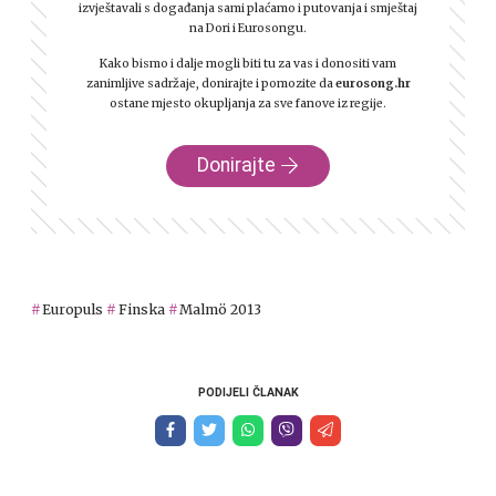
izvještavali s događanja sami plaćamo i putovanja i smještaj
na Dori i Eurosongu.
Kako bismo i dalje mogli biti tu za vas i donositi vam
zanimljive sadržaje, donirajte i pomozite da
eurosong.hr
ostane mjesto okupljanja za sve fanove iz regije.
Donirajte
Europuls
Finska
Malmö 2013
PODIJELI ČLANAK