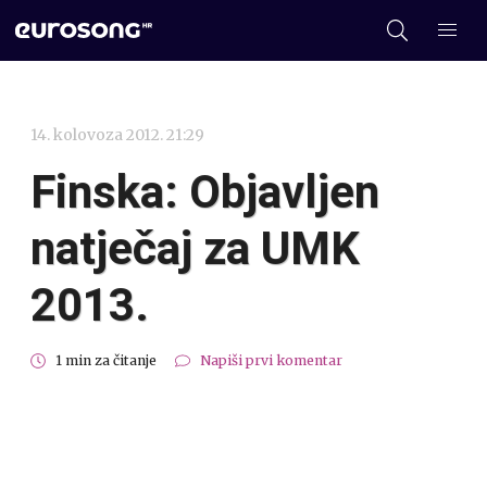
14. kolovoza 2012. 21:29
Finska: Objavljen
natječaj za UMK
2013.
1 min za čitanje
Napiši prvi komentar