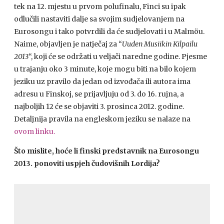
tek na 12. mjestu u prvom polufinalu, Finci su ipak
odlučili nastaviti dalje sa svojim sudjelovanjem na
Eurosongu i tako potvrdili da će sudjelovati i u Malmöu.
Naime, objavljen je natječaj za “
Uuden Musiikin Kilpailu
2013
“, koji će se održati u veljači naredne godine. Pjesme
u trajanju oko 3 minute, koje mogu biti na bilo kojem
jeziku uz pravilo da jedan od izvođača ili autora ima
adresu u Finskoj, se prijavljuju od 3. do 16. rujna, a
najboljih 12 će se objaviti 3. prosinca 2012. godine.
Detaljnija pravila na engleskom jeziku se nalaze na
ovom linku.
Što mislite, hoće li finski predstavnik na Eurosongu
2013. ponoviti uspjeh čudovišnih Lordija?