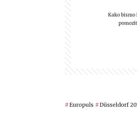
Kako bismo i 
pomozi
Europuls
Düsseldorf 20