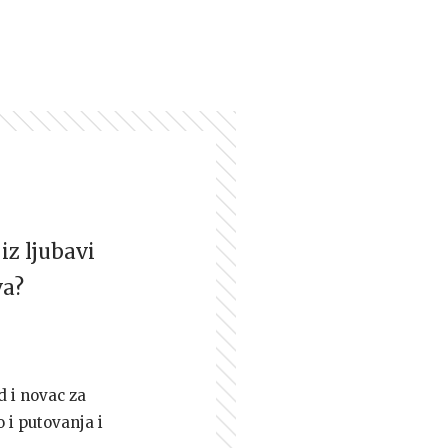
iz ljubavi
va?
d i novac za
 i putovanja i