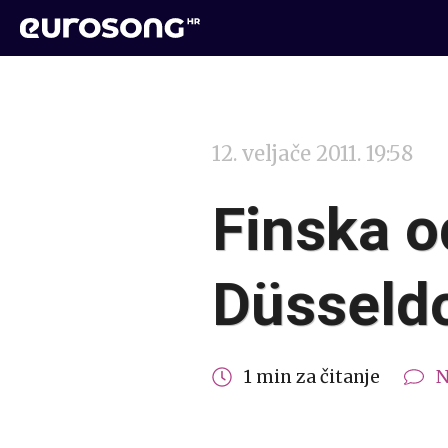
12. veljače 2011. 19:58
Finska o
Düsseld
1 min za čitanje
N