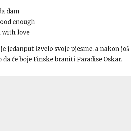
 da dam
Good enough
 with love
š je jedanput izvelo svoje pjesme, a nakon jo
 da će boje Finske braniti Paradise Oskar.