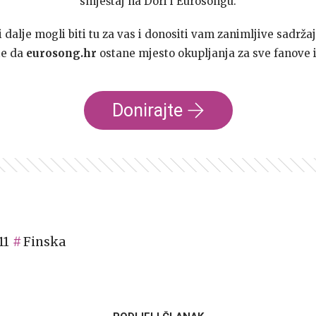
smještaj na Dori i Eurosongu.
dalje mogli biti tu za vas i donositi vam zanimljive sadržaj
te da
eurosong.hr
ostane mjesto okupljanja za sve fanove i
Donirajte
11
Finska