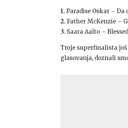
1.
Paradise Oskar – Da
2.
Father McKenzie – 
3.
Saara Aalto – Blessed
Troje superfinalista jo
glasovanja, doznali smo