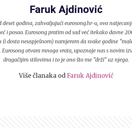
Faruk Ajdinović
 deset godina, zahvaljujući eurosong.hr-u, ovo natjecanj
eć i posao. Eurosong pratim od sad već itekako davne 200
m (i dosta neuspješnom) namjerom da svake godine "ma
". Eurosong otvara mnoga vrata, upoznaje nas s novim i
drugačijim stilovima i to je ono što me "drži" uz njega.
Više članaka od
Faruk Ajdinović