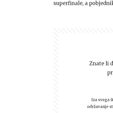
superfinale, a pobjedni
Znate li 
pr
Iza svega š
održavanje st