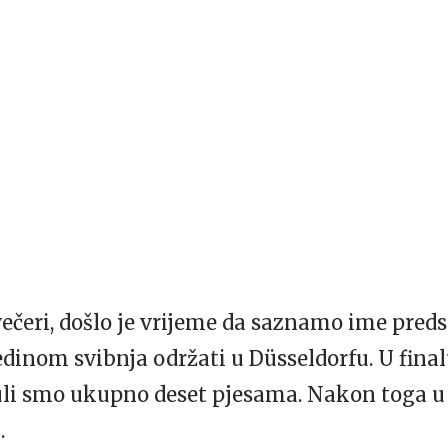
večeri, došlo je vrijeme da saznamo ime pred
edinom svibnja održati u Düsseldorfu. U fina
uli smo ukupno deset pjesama. Nakon toga u 
.