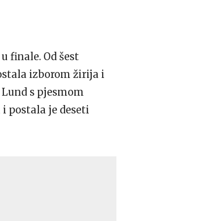
u finale. Od šest
stala izborom žirija i
ia Lund s pjesmom
i postala je deseti