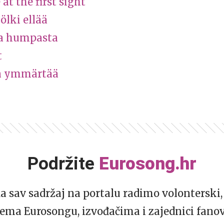
at the first sight
lki ellää
na humpasta
t
n ymmärtää
Podržite
Eurosong.hr
da sav sadržaj na portalu radimo volonterski, 
ema Eurosongu, izvođačima i zajednici fano