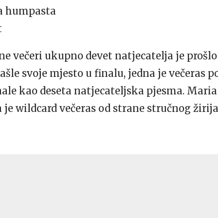
na humpasta
t
ne večeri ukupno devet natjecatelja je prošlo 
šle svoje mjesto u finalu, jedna je večeras po
inale kao deseta natjecateljska pjesma. Mar
e wildcard večeras od strane stručnog žirija 