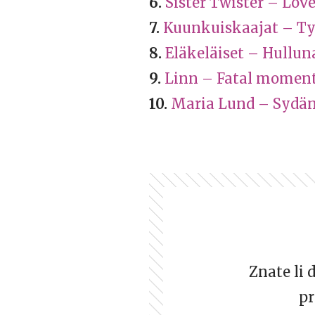
6.
Sister Twister – Love 
7.
Kuunkuiskaajat – Työ
8.
Eläkeläiset – Hullu
9.
Linn – Fatal momen
10.
Maria Lund – Sydä
Znate li 
pr