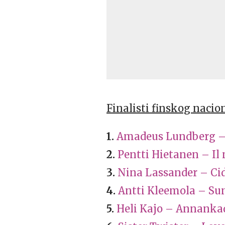
Finalisti finskog nacio
1.
Amadeus Lundberg –
2.
Pentti Hietanen – Il
3.
Nina Lassander – Cid
4.
Antti Kleemola – Sun
5.
Heli Kajo – Annank