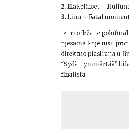
2.
Eläkeläiset – Hullu
3.
Linn – Fatal momen
Iz tri održane polufinal
pjesama koje nisu prona
direktno plasirana u f
“Sydän ymmärtää” bila j
finalista.