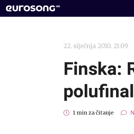
22. siječnja 2010. 21:09
Finska: 
polufina
1 min za čitanje
N