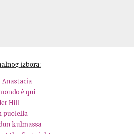
nalnog izbora:
 Anastacia
 mondo è qui
er Hill
 puolella
adun kulmassa