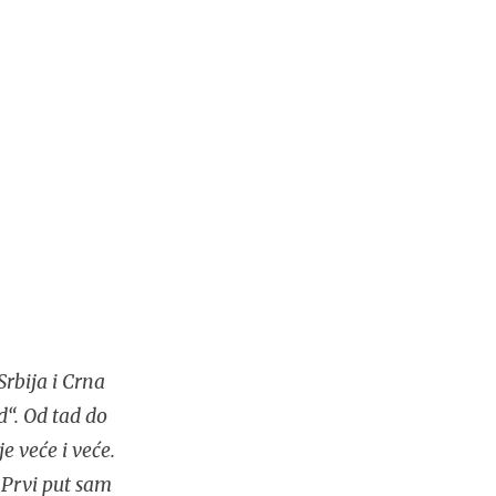
rbija i Crna
d“. Od tad do
e veće i veće.
 Prvi put sam