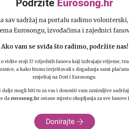
Podržite
Eurosong.hr
da sav sadržaj na portalu radimo volonterski, 
ema Eurosongu, izvođačima i zajednici fano
Ako vam se sviđa što radimo, podržite nas!
to vidite stoji 17 vrijednih fanova koji izdvajaju vrijeme, tru
ranice, a kako bismo izvještavali s događanja sami plaćamo
smještaj na Dori i Eurosongu.
dalje mogli biti tu za vas i donositi vam zanimljive sadržaj
te da
eurosong.hr
ostane mjesto okupljanja za sve fanove i
Donirajte