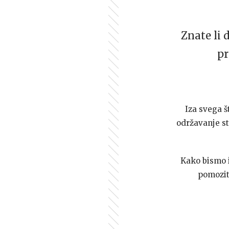
Znate li 
pr
Iza svega š
održavanje st
Kako bismo i 
pomozi