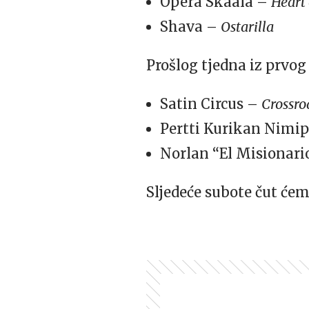
Opera Skaala –
Heart 
Shava –
Ostarilla
Prošlog tjedna iz prvog 
Satin Circus –
Crossro
Pertti Kurikan Nimi
Norlan “El Misionari
Sljedeće subote čut ćem