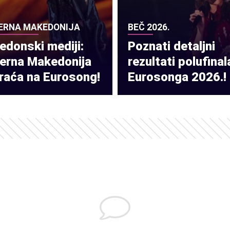
ERNA MAKEDONIJA
BEČ 2026.
donski mediji:
Poznati detaljni
verna Makedonija
rezultati polufinal
raća na Eurosong!
Eurosonga 2026.!