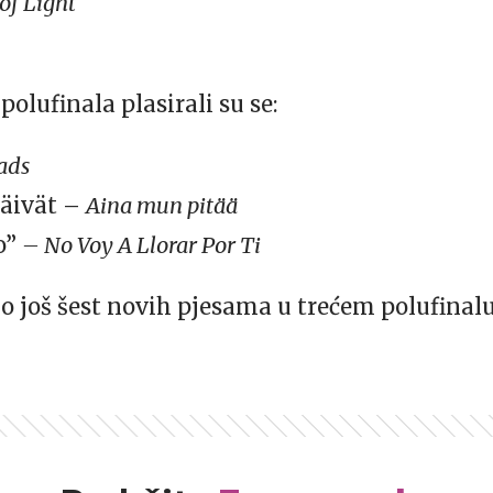
of Light
polufinala plasirali su se:
ads
päivät –
Aina mun pitää
o”
– No Voy A Llorar Por Ti
o još šest novih pjesama u trećem polufinalu