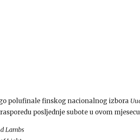
go polufinale finskog nacionalnog izbora
Uud
a rasporedu posljednje subote u ovom mjesecu p
nd Lambs