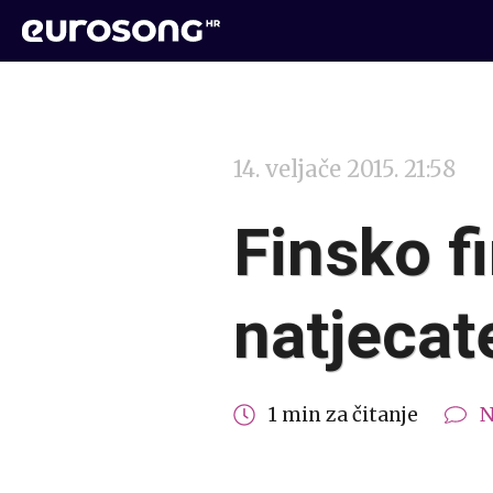
14. veljače 2015. 21:58
Finsko fi
natjecat
1 min za čitanje
N