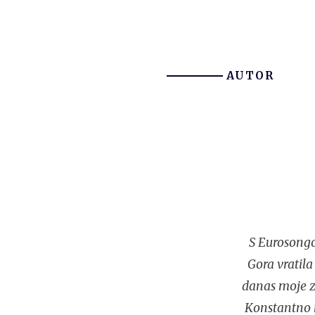
AUTOR
S Eurosongo
Gora vratila
danas moje za
Konstantno n