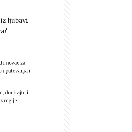
iz ljubavi
va?
d i novac za
 i putovanja i
e, donirajte i
z regije.