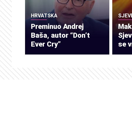
HRVATSKA
SJEV
Preminuo Andrej
Make
Baša, autor “Don’t
Sje
Ever Cry”
se v