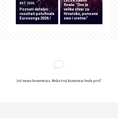
LELEK nakon
BEČ 2026.
finala: “Ovo je
Poznati detaljni
velika stvar za
rezultati polufinala
Hrvatsku, ponosne
Eurosonga 2026.!
smo i sretne.”
Još nema komentara. Neka tvoj komentar bude prvi?