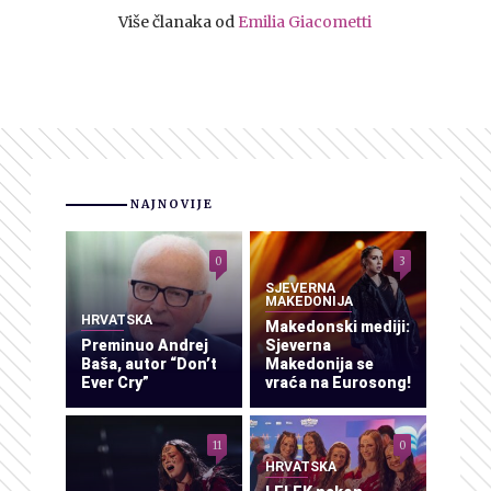
Više članaka od
Emilia Giacometti
NAJNOVIJE
0
3
SJEVERNA
MAKEDONIJA
HRVATSKA
Makedonski mediji:
Preminuo Andrej
Sjeverna
Baša, autor “Don’t
Makedonija se
Ever Cry”
vraća na Eurosong!
11
0
HRVATSKA