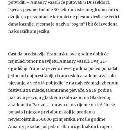
potvrditi – Amaury Vassili će putovati u Dusseldorf.
Isječak pjesme, točnije 30 sekundi iste, mogli smo čuti 4.
ožujka, a prezentacije kompletne pjesme desila se četiri
dana kasnije. Pjesma je naziva “
Sognu
“ i bit će izvedena
na korzičkom jeziku.
Čast da predstavlja Francusku ove godine dobit će
najmlađi tenor na svijetu, Amaury Vassili. Ovaj 21-
ogodišnji Francuz je već s devet godina počeo pohađati
jednu od najprestižnijih francuskih akademija za solo
pjevanje, a već s 14 pobjedio je na najvećem glazbenom
festivalu za mlade, talentirane pjevače. Sa 18 godina
nastavio je svoju glazbenu izobrazbu na Glazbenoj
akademiji u Parizu, a upravo u to vrijeme na tržištu se
pojavio i njegov prvi album koji je prodan u
nevjerojatnih 250.000 primjeraka. Prošle godine
Amaury je izdao još jedan album s jednakim brojem