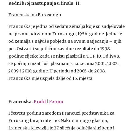
Redni broj nastupanja u finalu:
11.
Francuska na Eurosongu
Francuska je jedna od sedam zemalja koje su sudjelovale
na prvom održanom Eurosongu, 1956. godine. Jedna je
od zemalja s najviše pobjeda na ovom natjecanju – njih
pet. Ostvarili su prilično zavidne rezultate do 1998.
godine; rijetko kada se nisu plasirali u
TOP
10. Od 1998.
se počinju nizati loši plasmani s izuzecima 2001., 2002.,
2009. i 2010. godine. U periodu od 2003. do 2008.
Francuska nije uspjela dalje od 15. mjesta.
Francuska:
Profil
|
Forum
I četvrtu godinu zaredom Francuzi predstavnika za
Eurosong biraju interno. Nakon mnogo glasina,
francuska televizija je 27. siječnja odlučila službeno i