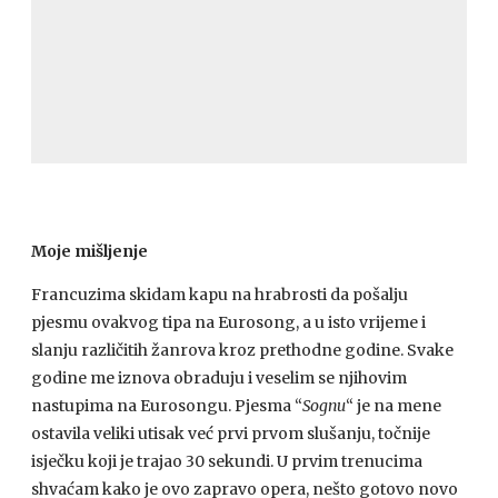
Moje mišljenje
Francuzima skidam kapu na hrabrosti da pošalju
pjesmu ovakvog tipa na Eurosong, a u isto vrijeme i
slanju različitih žanrova kroz prethodne godine. Svake
godine me iznova obraduju i veselim se njihovim
nastupima na Eurosongu. Pjesma “
Sognu
“ je na mene
ostavila veliki utisak već prvi prvom slušanju, točnije
isječku koji je trajao 30 sekundi. U prvim trenucima
shvaćam kako je ovo zapravo opera, nešto gotovo novo