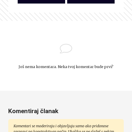
Još nema komentara. Neka tvoj komentar bude prvi?
Komentiraj članak
Komentari se moderiraju i objavljuju samo ako pridonose
raspravi na konstruktivan način. Ukoliko se ne slažeš s nekim