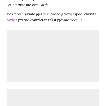
Sei intornu a mè,sognu di tè,
Dok preslušavate pjesmu u video galeriji ispod, kliknite
ovdje
i pratite kompletan tekst pjesme “
Sognu
“.