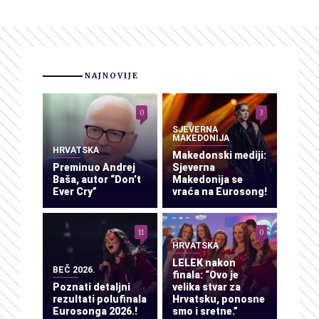
NAJNOVIJE
0
3
SJEVERNA
MAKEDONIJA
HRVATSKA
Makedonski mediji:
Preminuo Andrej
Sjeverna
Baša, autor “Don’t
Makedonija se
Ever Cry”
vraća na Eurosong!
11
0
HRVATSKA
LELEK nakon
BEČ 2026.
finala: “Ovo je
Poznati detaljni
velika stvar za
rezultati polufinala
Hrvatsku, ponosne
Eurosonga 2026.!
smo i sretne.”