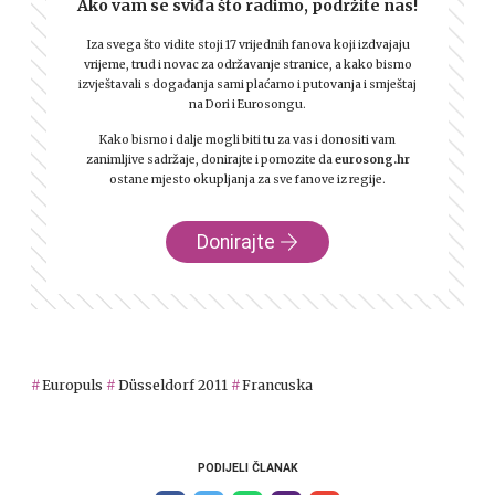
Ako vam se sviđa što radimo, podržite nas!
Iza svega što vidite stoji 17 vrijednih fanova koji izdvajaju
vrijeme, trud i novac za održavanje stranice, a kako bismo
izvještavali s događanja sami plaćamo i putovanja i smještaj
na Dori i Eurosongu.
Kako bismo i dalje mogli biti tu za vas i donositi vam
zanimljive sadržaje, donirajte i pomozite da
eurosong.hr
ostane mjesto okupljanja za sve fanove iz regije.
Donirajte
Europuls
Düsseldorf 2011
Francuska
PODIJELI ČLANAK