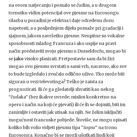
na ovom natjecanju i pomalo se čudim, a u drugom
trenutku vidim potencijal ove pjesme na Eurosongu.
Glazba u pozadini je efektna i daje određenu dozu
napetosti, a u posljednjem dijelu pomaže pri gradaciji i
sjajnom, jakom završetku pjesme. Neupitne su vokalne
sposobnosti mladog Francuza i ako uspije na pravi
način predstaviti svoju pjesmu u Dusseldorfu, mogao bi
se
jako
visoko plasirati. Pretpostavio sam da bi žiri
mogao ovu pjesmu svrstati u sami vrh, naravno, ako sve
to bude izgledalo i zvučalo odlično uživo. Tko može biti
siguran u vezi televotinga? Teško je zaista za
prognozirati. Ili će ga gledatelji shvatiti kao nekog
“čudaka” (bez ikakve uvrede; mislim konkretno na
operu i način na koji će pjevati) ili će ih se dojmiti, biti im
zanimljiv i ostaviti jak utisak na njih. Ne želim isključiti
mogućnost francuske pobjede. Štoviše, ne mogu opisati
koliko bih volio vidjeti pjesmu tipa “
Sognu
“ na tronu
Eurosonga. Konačno bi se mogli ušutkati ljudi koji