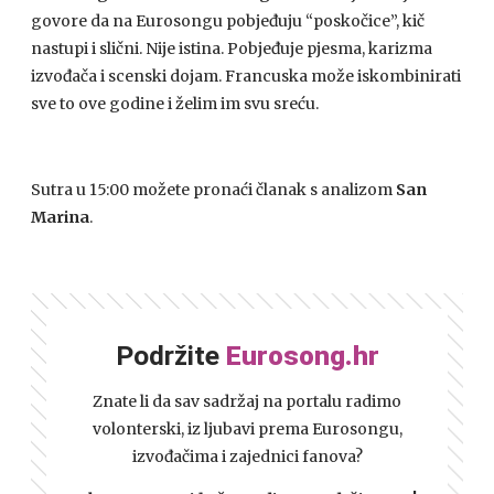
govore da na Eurosongu pobjeđuju “poskočice”, kič
nastupi i slični. Nije istina. Pobjeđuje pjesma, karizma
izvođača i scenski dojam. Francuska može iskombinirati
sve to ove godine i želim im svu sreću.
Sutra u 15:00 možete pronaći članak s analizom
San
Marina
.
Podržite
Eurosong.hr
Znate li da sav sadržaj na portalu radimo
volonterski, iz ljubavi prema Eurosongu,
izvođačima i zajednici fanova?