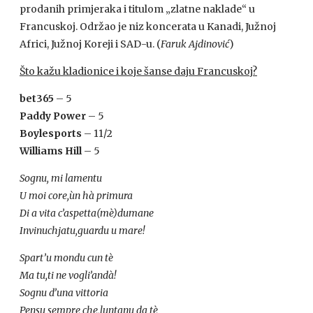
prodanih primjeraka i titulom „zlatne naklade“ u
Francuskoj. Održao je niz koncerata u Kanadi, Južnoj
Africi, Južnoj Koreji i
SAD
-u. (
Faruk Ajdinović
)
Što kažu kladionice i koje šanse daju Francuskoj?
bet365
– 5
Paddy Power
– 5
Boylesports
– 11/2
Williams Hill
– 5
Sognu, mi lamentu
U moi core,ùn hà primura
Di a vita c’aspetta(mè)dumane
Invinuchjatu,guardu u mare!
Spart’u mondu cun tè
Ma tu,ti ne vogli’andà!
Sognu d’una vittoria
Pensu sempre che,luntanu da tè