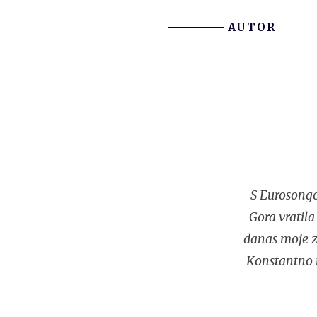
AUTOR
S Eurosongo
Gora vratila
danas moje za
Konstantno n