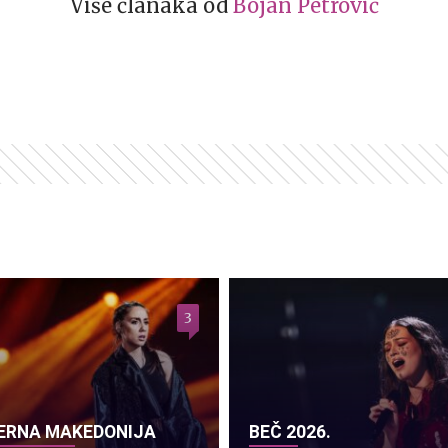
Više članaka od
Bojan Petrović
3
ERNA MAKEDONIJA
BEČ 2026.