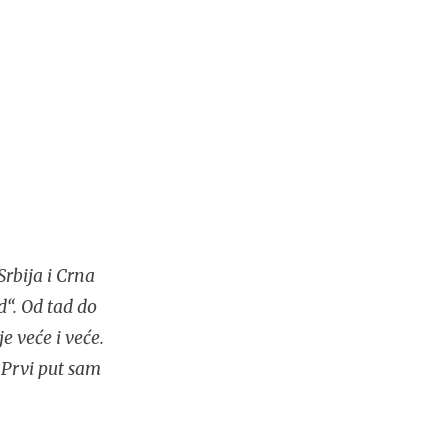
rbija i Crna
d“. Od tad do
e veće i veće.
 Prvi put sam