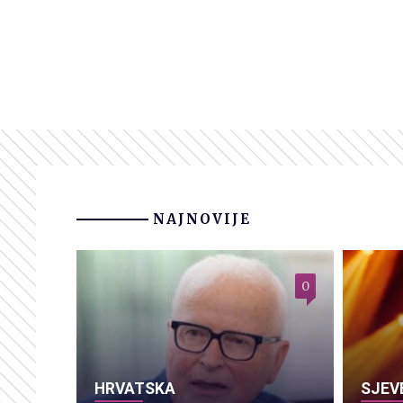
NAJNOVIJE
0
HRVATSKA
SJEV