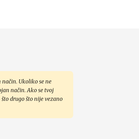
 način. Ukoliko se ne
ojan način. Ako se tvoj
 što drugo što nije vezano