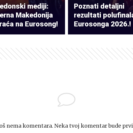
donski mediji:
Poznati detaljni
verna Makedonija
rezultati polufinal
raća na Eurosong!
Eurosonga 2026.!
Još nema komentara. Neka tvoj komentar bude prvi