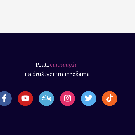
Prati
eurosong.hr
na društvenim mrežama