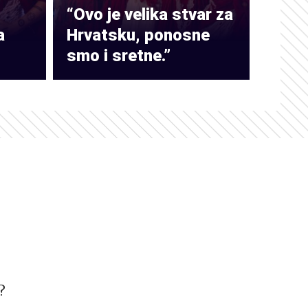
“Ovo je velika stvar za
a
Hrvatsku, ponosne
smo i sretne.”
?