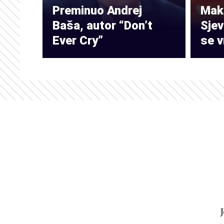
Preminuo Andrej
Make
Baša, autor “Don’t
Sje
Ever Cry”
se v