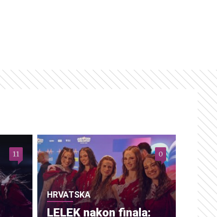
11
0
HRVATSKA
LELEK nakon finala: