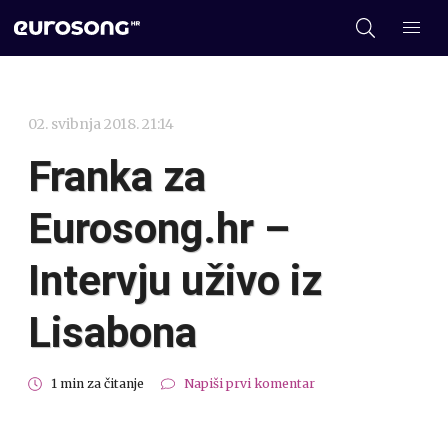
02. svibnja 2018. 21:14
Franka za
Eurosong.hr –
Intervju uživo iz
Lisabona
1 min za čitanje
Napiši prvi komentar