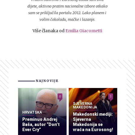
dijete, aktivno pratim nacionalne izbore otkako
sam se priključila portalu 2012. Lako planem i
volim čokoladu, mačke i lazanje.
Više članaka od
Emilia Giacometti
NAJNOVIJE
0
3
SJEVERNA
MAKEDONIJA
HRVATSKA
Makedonski mediji:
Preminuo Andrej
Sjeverna
Baša, autor “Don’t
Makedonija se
Ever Cry”
vraća na Eurosong!