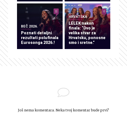
11
0
HRVATSKA
LELEK nakon
BEČ 2026.
finala: “Ovo je
Poznati detaljni
velika stvar za
rezultati polufinala
Hrvatsku, ponosne
Eurosonga 2026.!
smo i sretne.”
Još nema komentara. Neka tvoj komentar bude prvi?