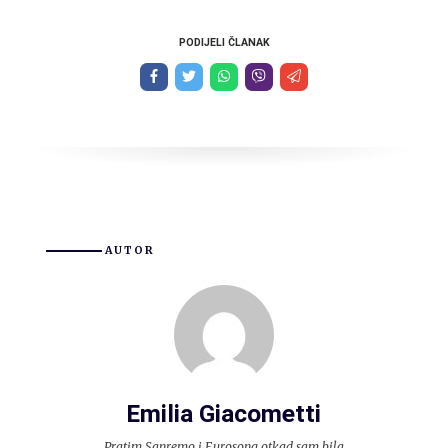
PODIJELI ČLANAK
AUTOR
Emilia Giacometti
Pratim Sanremo i Eurosong otkad sam bila