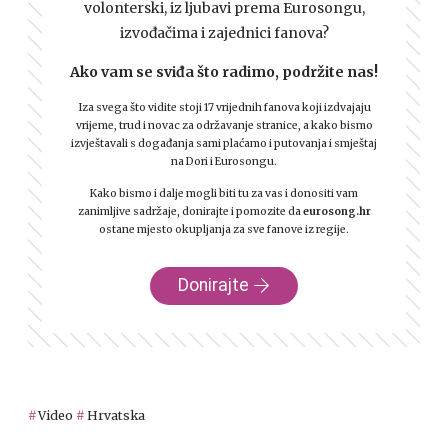
volonterski, iz ljubavi prema Eurosongu,
izvođačima i zajednici fanova?
Ako vam se sviđa što radimo, podržite nas!
Iza svega što vidite stoji 17 vrijednih fanova koji izdvajaju
vrijeme, trud i novac za održavanje stranice, a kako bismo
izvještavali s događanja sami plaćamo i putovanja i smještaj
na Dori i Eurosongu.
Kako bismo i dalje mogli biti tu za vas i donositi vam
zanimljive sadržaje, donirajte i pomozite da
eurosong.hr
ostane mjesto okupljanja za sve fanove iz regije.
Donirajte
Video
Hrvatska