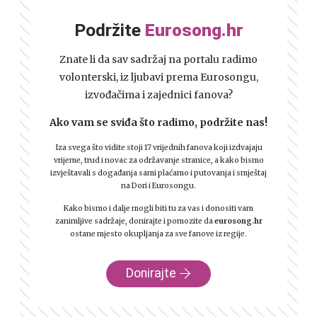
Podržite
Eurosong.hr
Znate li da sav sadržaj na portalu radimo
volonterski, iz ljubavi prema Eurosongu,
izvođačima i zajednici fanova?
Ako vam se sviđa što radimo, podržite nas!
Iza svega što vidite stoji 17 vrijednih fanova koji izdvajaju
vrijeme, trud i novac za održavanje stranice, a kako bismo
izvještavali s događanja sami plaćamo i putovanja i smještaj
na Dori i Eurosongu.
Kako bismo i dalje mogli biti tu za vas i donositi vam
zanimljive sadržaje, donirajte i pomozite da
eurosong.hr
ostane mjesto okupljanja za sve fanove iz regije.
Donirajte