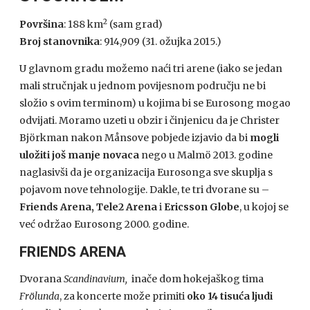
2
Površina
: 188 km
(sam grad)
Broj stanovnika
: 914,909 (31. ožujka 2015.)
U glavnom gradu možemo naći tri arene (iako se jedan
mali stručnjak u jednom povijesnom području ne bi
složio s ovim terminom) u kojima bi se Eurosong mogao
odvijati. Moramo uzeti u obzir i činjenicu da je Christer
Björkman nakon Månsove pobjede izjavio da bi
mogli
uložiti još manje novaca
nego u Malmö 2013. godine
naglasivši da je organizacija Eurosonga sve skuplja s
pojavom nove tehnologije. Dakle, te tri dvorane su –
Friends Arena, Tele2 Arena
i
Ericsson
Globe
, u kojoj se
već održao Eurosong 2000. godine.
FRIENDS ARENA
Dvorana
Scandinavium,
inače dom hokejaškog tima
Frölunda
, za koncerte može primiti
oko 14 tisuća ljudi