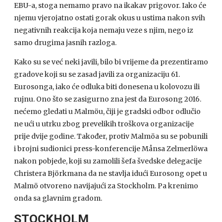
EBU-a, stoga nemamo pravo na ikakav prigovor. Iako će
njemu vjerojatno ostati gorak okus u ustima nakon svih
negativnih reakcija koja nemaju veze s njim, nego iz
samo drugima jasnih razloga.
Kako su se već neki javili, bilo bi vrijeme da prezentiramo
gradove koji su se zasad javili za organizaciju 61.
Eurosonga, iako će odluka biti donesena u kolovozu ili
rujnu. Ono što se zasigurno zna jest da Eurosong 2016.
nećemo gledati u Malmöu, čiji je gradski odbor odlučio
ne ući u utrku zbog prevelikih troškova organizacije
prije dvije godine. Također, protiv Malmöa su se pobunili
i brojni sudionici press-konferencije Månsa Zelmerlöwa
nakon pobjede, koji su zamolili šefa švedske delegacije
Christera Björkmana da ne stavlja idući Eurosong opet u
Malmö otvoreno navijajući za Stockholm. Pa krenimo
onda sa glavnim gradom.
STOCKHOLM