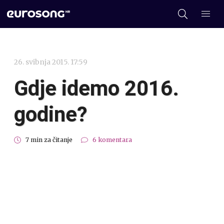
26. svibnja 2015. 17:59
Gdje idemo 2016.
godine?
7 min za čitanje
6 komentara