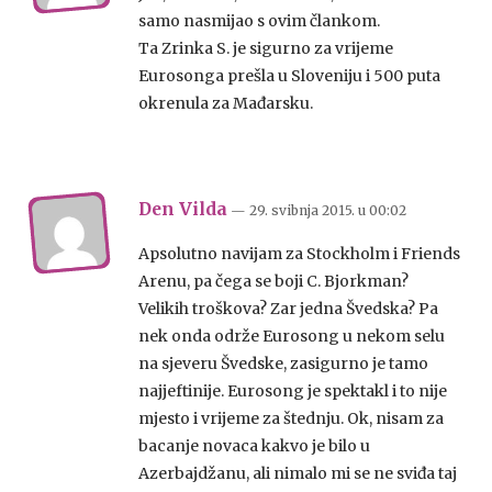
samo nasmijao s ovim člankom.
Ta Zrinka S. je sigurno za vrijeme
Eurosonga prešla u Sloveniju i 500 puta
okrenula za Mađarsku.
Den Vilda
— 29. svibnja 2015.
u
00:02
Apsolutno navijam za Stockholm i Friends
Arenu, pa čega se boji C. Bjorkman?
Velikih troškova? Zar jedna Švedska? Pa
nek onda održe Eurosong u nekom selu
na sjeveru Švedske, zasigurno je tamo
najjeftinije. Eurosong je spektakl i to nije
mjesto i vrijeme za štednju. Ok, nisam za
bacanje novaca kakvo je bilo u
Azerbajdžanu, ali nimalo mi se ne sviđa taj