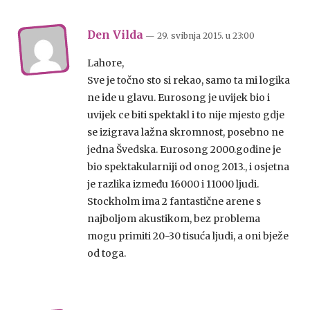
Den Vilda
— 29. svibnja 2015.
u
23:00
Lahore,
Sve je točno sto si rekao, samo ta mi logika
ne ide u glavu. Eurosong je uvijek bio i
uvijek ce biti spektakl i to nije mjesto gdje
se izigrava lažna skromnost, posebno ne
jedna Švedska. Eurosong 2000.godine je
bio spektakularniji od onog 2013., i osjetna
je razlika između 16000 i 11000 ljudi.
Stockholm ima 2 fantastične arene s
najboljom akustikom, bez problema
mogu primiti 20-30 tisuća ljudi, a oni bježe
od toga.