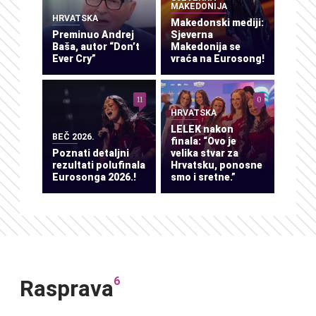
MAKEDONIJA
HRVATSKA
Makedonski mediji:
Preminuo Andrej
Sjeverna
Baša, autor “Don’t
Makedonija se
Ever Cry”
vraća na Eurosong!
11
0
HRVATSKA
LELEK nakon
BEČ 2026.
finala: “Ovo je
Poznati detaljni
velika stvar za
rezultati polufinala
Hrvatsku, ponosne
Eurosonga 2026.!
smo i sretne.”
6
Rasprava