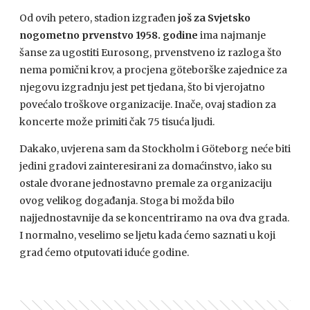
Od ovih petero, stadion izgrađen
još za Svjetsko
nogometno prvenstvo 1958. godine
ima najmanje
šanse za ugostiti Eurosong, prvenstveno iz razloga što
nema pomični krov, a procjena göteborške zajednice za
njegovu izgradnju jest pet tjedana, što bi vjerojatno
povećalo troškove organizacije. Inače, ovaj stadion za
koncerte može primiti čak 75 tisuća ljudi.
Dakako, uvjerena sam da Stockholm i Göteborg neće biti
jedini gradovi zainteresirani za domaćinstvo, iako su
ostale dvorane jednostavno premale za organizaciju
ovog velikog događanja. Stoga bi možda bilo
najjednostavnije da se koncentriramo na ova dva grada.
I normalno, veselimo se ljetu kada ćemo saznati u koji
grad ćemo otputovati iduće godine.