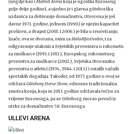
(negdje kao i
Malmö Arena
koja je ugostila Eurosong
prije dvije godine), a ujedno je i glavna göteborška
uzdanica za dobivanje domaćinstva. Otvorena je još
davne 1971. godine, jednom (1990.) je njezin kapacitet
proširen, a dvaput (2001. i 2006.) je bila u renoviranju.
Inače, ova se dvorana, osim za
Melodifestivalen
, i za
odigravanje utakmica Svjetskih prvenstava u rukometu
za muškarce (1993. i 2011.), Europskog rukometnog
prvenstva za muškarce (2002.), Svjetska dvoranska
prvenstva u atletici (1974., 1984. i 2013.) i ostalih važnih
sportskih događaja. Također, od 1977. godine u ovoj se
održava
Göteborg Horse Show
, odnosno tradicionalna
smotra konja, koja se 2013. godine održavala točno za
vrijeme Eurosonga, pa se Göteborg morao povući iz
utrke za domaćinstvo 58. Eurosonga.
ULLEVI ARENA