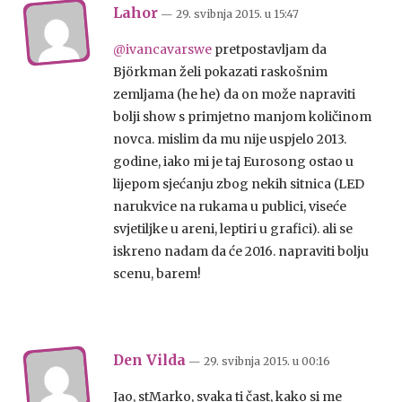
Lahor
— 29. svibnja 2015.
u
15:47
@ivancavarswe
pretpostavljam da
Björkman želi pokazati raskošnim
zemljama (he he) da on može napraviti
bolji show s primjetno manjom količinom
novca. mislim da mu nije uspjelo 2013.
godine, iako mi je taj Eurosong ostao u
lijepom sjećanju zbog nekih sitnica (LED
narukvice na rukama u publici, viseće
svjetiljke u areni, leptiri u grafici). ali se
iskreno nadam da će 2016. napraviti bolju
scenu, barem!
Den Vilda
— 29. svibnja 2015.
u
00:16
Jao, stMarko, svaka ti čast, kako si me