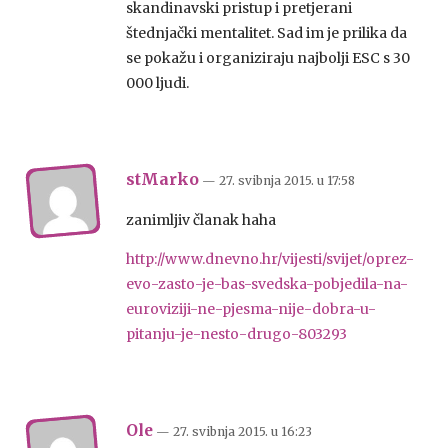
skandinavski pristup i pretjerani
štednjački mentalitet. Sad im je prilika da
se pokažu i organiziraju najbolji ESC s 30
000 ljudi.
stMarko
— 27. svibnja 2015.
u
17:58
zanimljiv članak haha
http://www.dnevno.hr/vijesti/svijet/oprez-
evo-zasto-je-bas-svedska-pobjedila-na-
euroviziji-ne-pjesma-nije-dobra-u-
pitanju-je-nesto-drugo-803293
Ole
— 27. svibnja 2015.
u
16:23