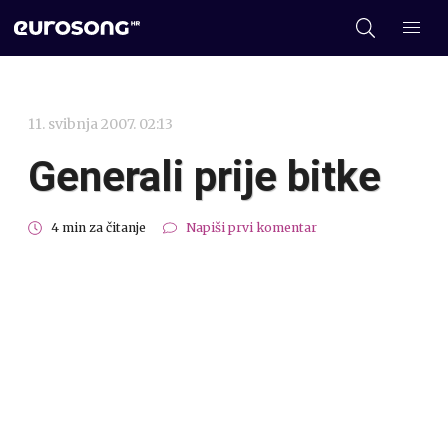
11. svibnja 2007. 02:13
Generali prije bitke
4 min za čitanje
Napiši prvi komentar