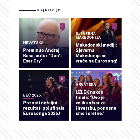
NAJNOVIJE
0
3
SJEVERNA
MAKEDONIJA
HRVATSKA
Makedonski mediji:
Preminuo Andrej
Sjeverna
Baša, autor “Don’t
Makedonija se
Ever Cry”
vraća na Eurosong!
11
0
HRVATSKA
LELEK nakon
BEČ 2026.
finala: “Ovo je
Poznati detaljni
velika stvar za
rezultati polufinala
Hrvatsku, ponosne
Eurosonga 2026.!
smo i sretne.”