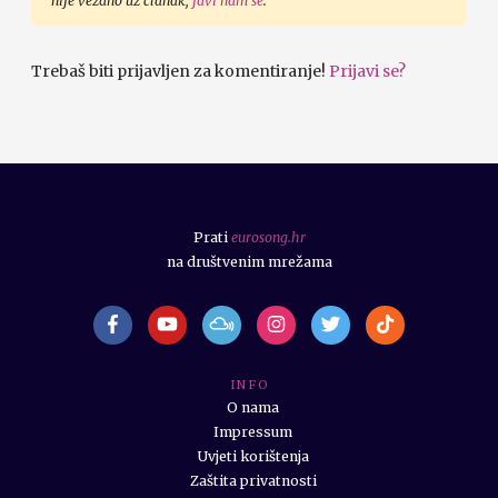
nije vezano uz članak,
javi nam se
.
Trebaš biti prijavljen za komentiranje!
Prijavi se?
Prati
eurosong.hr
na društvenim mrežama
I N F O
O nama
Impressum
Uvjeti korištenja
Zaštita privatnosti