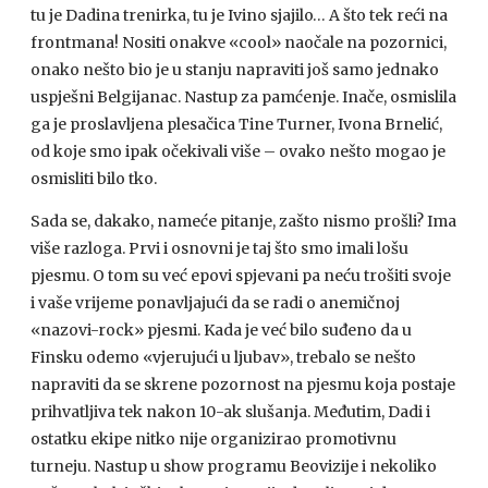
tu je Dadina trenirka, tu je Ivino sjajilo… A što tek reći na
frontmana! Nositi onakve «cool» naočale na pozornici,
onako nešto bio je u stanju napraviti još samo jednako
uspješni Belgijanac. Nastup za pamćenje. Inače, osmislila
ga je proslavljena plesačica Tine Turner, Ivona Brnelić,
od koje smo ipak očekivali više – ovako nešto mogao je
osmisliti bilo tko.
Sada se, dakako, nameće pitanje, zašto nismo prošli? Ima
više razloga. Prvi i osnovni je taj što smo imali lošu
pjesmu. O tom su već epovi spjevani pa neću trošiti svoje
i vaše vrijeme ponavljajući da se radi o anemičnoj
«nazovi-rock» pjesmi. Kada je već bilo suđeno da u
Finsku odemo «vjerujući u ljubav», trebalo se nešto
napraviti da se skrene pozornost na pjesmu koja postaje
prihvatljiva tek nakon 10-ak slušanja. Međutim, Dadi i
ostatku ekipe nitko nije organizirao promotivnu
turneju. Nastup u show programu Beovizije i nekoliko