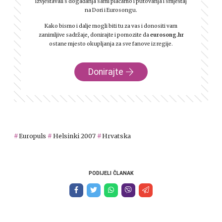
izvještavali s događanja sami plaćamo i putovanja i smještaj
na Dori i Eurosongu.
Kako bismo i dalje mogli biti tu za vas i donositi vam
zanimljive sadržaje, donirajte i pomozite da
eurosong.hr
ostane mjesto okupljanja za sve fanove iz regije.
Donirajte
Europuls
Helsinki 2007
Hrvatska
PODIJELI ČLANAK