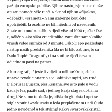
pažnju europske publike. Njihov nastup vjerno se može
opisati pomoću više riječi. Neke od njih su «fijasko»,
«debakl», «sramota». Sami izaberite koju ćete
upotrijebiti. Ja osobno ne bih nijednu od navedenih.
Znate onu mudru «slika vrijedi više od 1000 riječi»? Da?
E, odlično. Ako slika vrijedi toliko, zamislite samo koliko
vrijedi video snimka od 3 minute. Tako lijepo pogledajte
nastup naših predstavnika (da ne bi bilo zabune, to su
Dado Topić i Dragonfly) i na stotine riječi će vam
odjednom pasti na pamet.
A koreografija? Jeste li vidjeli tu milinu? Ono je bilo
upravo revolucionarno. Svi Bobini vampiri, sav trud
Bjelorusa i Bugara, ples Kenana, sve je to palo u vodu
kada je Iva, pazite sad, s jednog kraja stagea došla na
drugi. Ne samo to, došla je, otišla do gitarista i opet se
stigla vratiti i «zakucati» u leđa preplašenom Dadi. Čudo
jedno neviđeno! A tek styling! Kakvi Swarovski kristali;