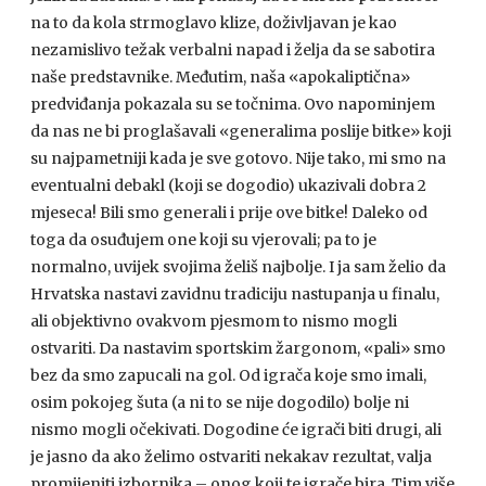
na to da kola strmoglavo klize, doživljavan je kao
nezamislivo težak verbalni napad i želja da se sabotira
naše predstavnike. Međutim, naša «apokaliptična»
predviđanja pokazala su se točnima. Ovo napominjem
da nas ne bi proglašavali «generalima poslije bitke» koji
su najpametniji kada je sve gotovo. Nije tako, mi smo na
eventualni debakl (koji se dogodio) ukazivali dobra 2
mjeseca! Bili smo generali i prije ove bitke! Daleko od
toga da osuđujem one koji su vjerovali; pa to je
normalno, uvijek svojima želiš najbolje. I ja sam želio da
Hrvatska nastavi zavidnu tradiciju nastupanja u finalu,
ali objektivno ovakvom pjesmom to nismo mogli
ostvariti. Da nastavim sportskim žargonom, «pali» smo
bez da smo zapucali na gol. Od igrača koje smo imali,
osim pokojeg šuta (a ni to se nije dogodilo) bolje ni
nismo mogli očekivati. Dogodine će igrači biti drugi, ali
je jasno da ako želimo ostvariti nekakav rezultat, valja
promijeniti izbornika – onog koji te igrače bira. Tim više