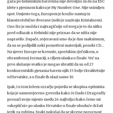
gaža po helsinškim barovima nije dovoljno ni da na
ESC
idete s pjesmom kakva je My Number One. Nije snimljen
spot. Umjesto toga, Europom je kružio nastup iz
klaustrofobične dvorane (neki je nazivaju Kristalnom).
Ono što je možda i najtragičnije od svega je to da nitko
pred odlazak u Helsinki nije priznao da se ništa nije
napravilo. Dapače, uvjeravani smo da je dan maksimum,
da su se podijelili neki pomotivni materijali, poneki CD…
Na sjever Europe se krenulo, sportskim rječnikom, u
obrambenoj formaciji, s ciljem ulaska u finale. Već na
prvo slušanje svatko je mogao shvatiti da su od 27
konkurentskih pjesama barem njih 15 bolje i kvalitetnije
od hrvatske, a u finale ih ulazi samo 10.
Ipak, i u tom lošem ozračju pojavila se skupina optimista
koja je samouvjereno govorila kako će Dado i Dragonfly
pronaći svoje mjesto među 24 najbolja i kako ćemo mi
«skeptični» po ulasku Hrvatske u finale ubuduće držati
jezik za zubima. Svaki pokušaj da se skrene pozornost