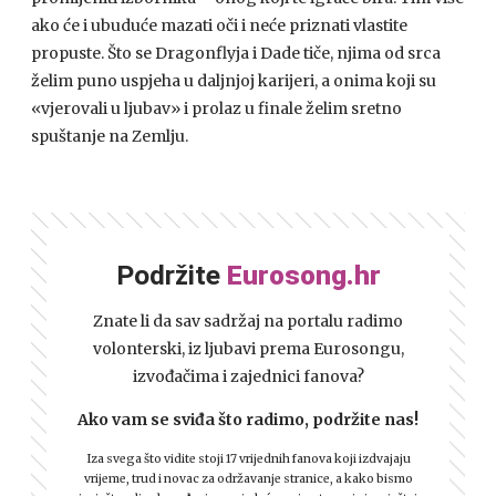
ako će i ubuduće mazati oči i neće priznati vlastite
propuste. Što se Dragonflyja i Dade tiče, njima od srca
želim puno uspjeha u daljnjoj karijeri, a onima koji su
«vjerovali u ljubav» i prolaz u finale želim sretno
spuštanje na Zemlju.
Podržite
Eurosong.hr
Znate li da sav sadržaj na portalu radimo
volonterski, iz ljubavi prema Eurosongu,
izvođačima i zajednici fanova?
Ako vam se sviđa što radimo, podržite nas!
Iza svega što vidite stoji 17 vrijednih fanova koji izdvajaju
vrijeme, trud i novac za održavanje stranice, a kako bismo