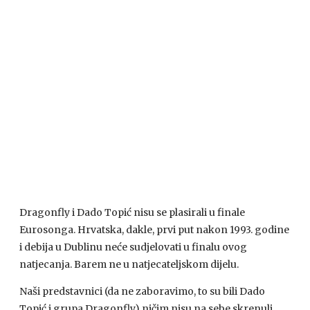
Dragonfly i Dado Topić nisu se plasirali u finale
Eurosonga. Hrvatska, dakle, prvi put nakon 1993. godine
i debija u Dublinu neće sudjelovati u finalu ovog
natjecanja. Barem ne u natjecateljskom dijelu.
Naši predstavnici (da ne zaboravimo, to su bili Dado
Topić i grupa Dragonfly) ničim nisu na sebe skrenuli