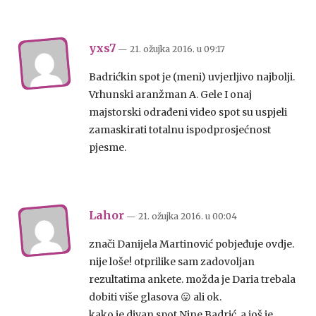
yxs7
— 21. ožujka 2016.
u
09:17
Badrićkin spot je (meni) uvjerljivo najbolji.
Vrhunski aranžman A. Gele I onaj
majstorski odrađeni video spot su uspjeli
zamaskirati totalnu ispodprosjećnost
pjesme.
Lahor
— 21. ožujka 2016.
u
00:04
znači Danijela Martinović pobjeđuje ovdje.
nije loše! otprilike sam zadovoljan
rezultatima ankete. možda je Daria trebala
dobiti više glasova 😛 ali ok.
kako je divan spot Nine Badrić, a još je