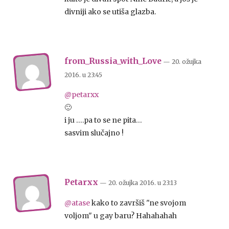
divniji ako se utiša glazba.
from_Russia_with_Love
— 20. ožujka
2016.
u
23:45
@petarxx
🙂
i ju ….pa to se ne pita…
sasvim slučajno !
Petarxx
— 20. ožujka 2016.
u
23:13
@atase
kako to završiš "ne svojom
voljom" u gay baru? Hahahahah