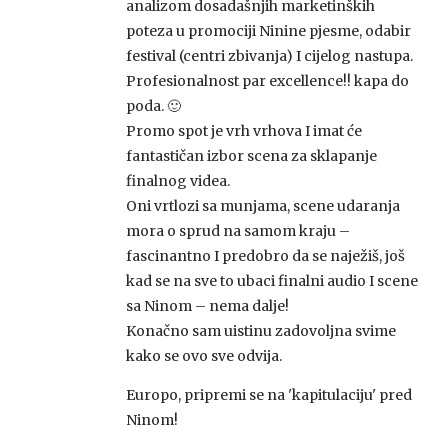
analizom dosadašnjih marketinških
poteza u promociji Ninine pjesme, odabir
festival (centri zbivanja) I cijelog nastupa.
Profesionalnost par excellence!! kapa do
poda. 🙂
Promo spot je vrh vrhova I imat će
fantastičan izbor scena za sklapanje
finalnog videa.
Oni vrtlozi sa munjama, scene udaranja
mora o sprud na samom kraju –
fascinantno I predobro da se naježiš, još
kad se na sve to ubaci finalni audio I scene
sa Ninom – nema dalje!
Konačno sam uistinu zadovoljna svime
kako se ovo sve odvija.
Europo, pripremi se na 'kapitulaciju' pred
Ninom!