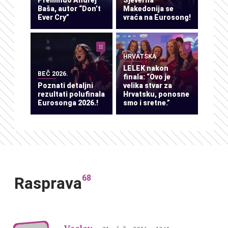
Preminuo Andrej
Sjeverna
Baša, autor “Don’t
Makedonija se
Ever Cry”
vraća na Eurosong!
11
0
HRVATSKA
LELEK nakon
BEČ 2026.
finala: “Ovo je
Poznati detaljni
velika stvar za
rezultati polufinala
Hrvatsku, ponosne
Eurosonga 2026.!
smo i sretne.”
68
Rasprava