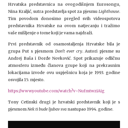
Hrvatska predstavnica na ovogodišnjem Eurosongu,
Nina Kraljić, sutra predstavlja spot za pjesmu
Lighthouse
.
Tim povodom donosimo pregled svih videospotova
predstavnika Hrvatske na ovom natjecanju i tražimo
vaše mišljenje o tome koji je vama najdraži.
Prvi predstavnik od osamostaljenja Hrvatske bila je
grupa Put s pjesmom
Don’t ever cry
. Autori pjesme su
Andrej Baša i Đorđe Novković. Spot prikazuje odličnu
atmosferu između članova grupe koji na prekrasnim
lokacijama izvode ovu uspješnicu koja je 1993. godine
osvojila 15. mjesto.
https://www.youtube.com/watch?v=NufmtwziAig
Tony Cetinski drugi je hrvatski predstavnik koji je s
pjesmom
Nek ti bude ljubav sva
nastupao 1994. godine.