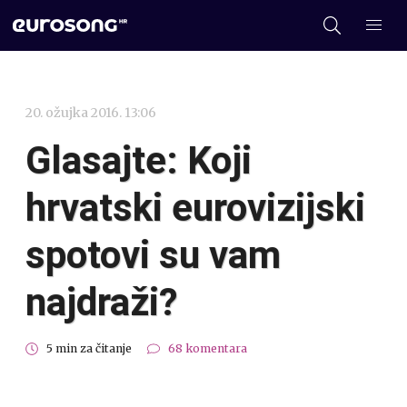
20. ožujka 2016. 13:06
Glasajte: Koji
hrvatski eurovizijski
spotovi su vam
najdraži?
5 min za čitanje
68 komentara