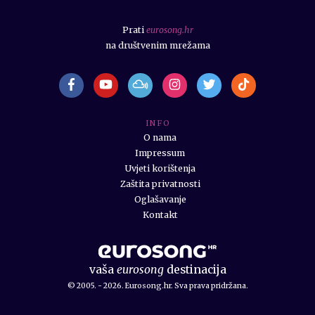
Prati
eurosong.hr
na društvenim mrežama
I N F O
O nama
Impressum
Uvjeti korištenja
Zaštita privatnosti
Oglašavanje
Kontakt
vaša
eurosong
destinacija
© 2005. - 2026. Eurosong.hr. Sva prava pridržana.