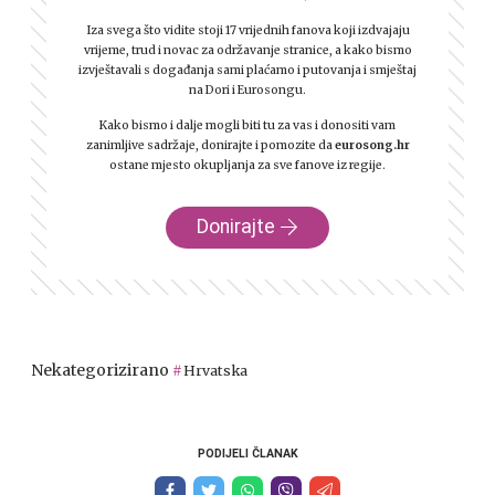
Iza svega što vidite stoji 17 vrijednih fanova koji izdvajaju
vrijeme, trud i novac za održavanje stranice, a kako bismo
izvještavali s događanja sami plaćamo i putovanja i smještaj
na Dori i Eurosongu.
Kako bismo i dalje mogli biti tu za vas i donositi vam
zanimljive sadržaje, donirajte i pomozite da
eurosong.hr
ostane mjesto okupljanja za sve fanove iz regije.
Donirajte
Nekategorizirano
Hrvatska
PODIJELI ČLANAK