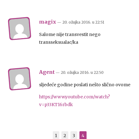
magix
— 20. ožujka 2016.
u
22:51
Salome nije transvestit nego
transseksualac/ka
Agent
— 20. ožujka 2016.
u
22:50
sljedeće godine poslati nešto slično ovome
https://www.youtube.com/watch?
v=p33KT16rbdk
1
2
3
4