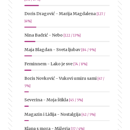
Doris Dragović - Marija Magdalena
[127 /
14%]
Nina Badrić - Nebo
[122 / 13%]
Maja Blagdan - Sveta ljubav
[84 / 9%]
Feminnem - Lako je sve
[74 / 8%]
Boris Novković - Vukovi umiru sami
[47 /
5%]
Severina - Moja štikla
[45 / 5%]
Magazin i Lidija - Nostalgija
[42 / 5%]
Klapa s mora - Mižerja
[37 / 4%]