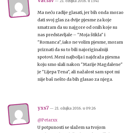
Vaclav
— 21. ožujka 2016.
u
13:41
Ma neću radije glasati, jer bih onda morao
dati svoj glas za dvije pjesme za koje
smatram da su najgore od onih koje su
nas predstavljale – "Moja štikla" i
"Romanca", iako ne volim pjesme, moram
priznati da su to bili najoriginalniji
spotovi. Meni najbolja i najdraža pjesma
koju smo slali nakon "Marije Magdalene"
je "Lijepa Tena", ali nažalost sam spot mi
nije baš nešto da bih glasao za njega.
yxs7
— 21. ožujka 2016.
u
09:26
@Petarxx
U potpunosti se slažem sa tvojom