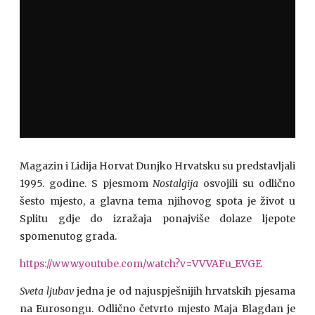
Magazin i Lidija Horvat Dunjko Hrvatsku su predstavljali
1995. godine. S pjesmom
Nostalgija
osvojili su odlično
šesto mjesto, a glavna tema njihovog spota je život u
Splitu gdje do izražaja ponajviše dolaze ljepote
spomenutog grada.
https://www.youtube.com/watch?v=VVVAFu_EVGE
Sveta ljubav
jedna je od najuspješnijih hrvatskih pjesama
na Eurosongu. Odlično četvrto mjesto Maja Blagdan je