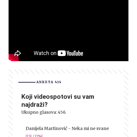
ANKETA 414
Koji videospotovi su vam
najdraži?
Ukupno glasova:
456
Danijela Martinović - Neka mi ne svane
[151 / 17%]