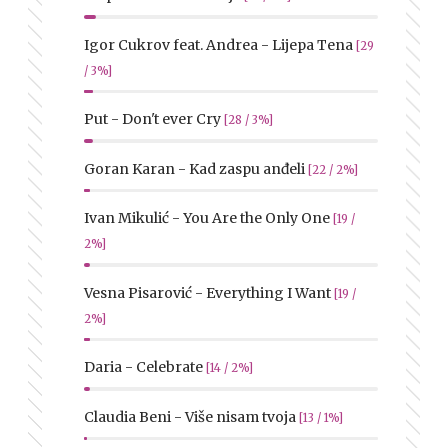
Igor Cukrov feat. Andrea - Lijepa Tena
[29
/ 3%]
Put - Don't ever Cry
[28 / 3%]
Goran Karan - Kad zaspu anđeli
[22 / 2%]
Ivan Mikulić - You Are the Only One
[19 /
2%]
Vesna Pisarović - Everything I Want
[19 /
2%]
Daria - Celebrate
[14 / 2%]
Claudia Beni - Više nisam tvoja
[13 / 1%]