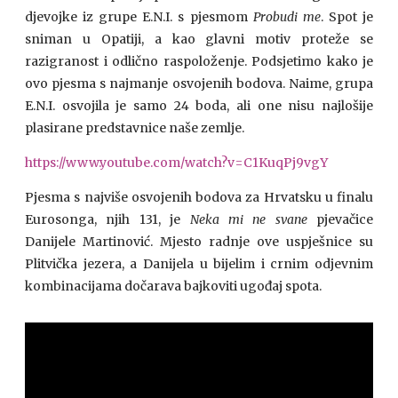
djevojke iz grupe E.N.I. s pjesmom
Probudi me
. Spot je
sniman u Opatiji, a kao glavni motiv proteže se
razigranost i odlično raspoloženje. Podsjetimo kako je
ovo pjesma s najmanje osvojenih bodova. Naime, grupa
E.N.I. osvojila je samo 24 boda, ali one nisu najlošije
plasirane predstavnice naše zemlje.
https://www.youtube.com/watch?v=C1KuqPj9vgY
Pjesma s najviše osvojenih bodova za Hrvatsku u finalu
Eurosonga, njih 131, je
Neka mi ne svane
pjevačice
Danijele Martinović. Mjesto radnje ove uspješnice su
Plitvička jezera, a Danijela u bijelim i crnim odjevnim
kombinacijama dočarava bajkoviti ugođaj spota.