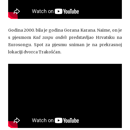
Godina 2000. bila je godina Gorana Karana. Naime, on je
s pjesmom
Kad zaspu anđeli
predstavljao Hrvatsku na
Eurosongu. Spot za pjesmu sniman je na prekrasnoj
lokaciji dvorca Trakošćan.