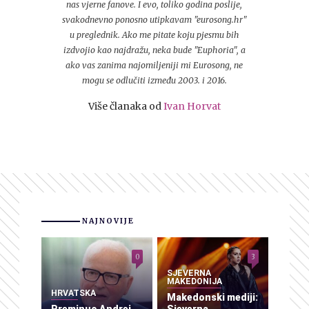
nas vjerne fanove. I evo, toliko godina poslije,
svakodnevno ponosno utipkavam "eurosong.hr"
u preglednik. Ako me pitate koju pjesmu bih
izdvojio kao najdražu, neka bude "Euphoria", a
ako vas zanima najomiljeniji mi Eurosong, ne
mogu se odlučiti između 2003. i 2016.
Više članaka od
Ivan Horvat
NAJNOVIJE
0
3
SJEVERNA
MAKEDONIJA
HRVATSKA
Makedonski mediji: