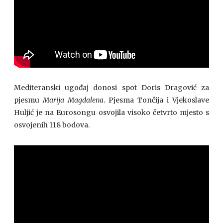
Mediteranski ugođaj donosi spot Doris Dragović za
pjesmu
Marija Magdalena
. Pjesma Tončija i Vjekoslave
Huljić je na Eurosongu osvojila visoko četvrto mjesto s
osvojenih 118 bodova.