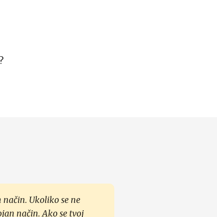
?
 način. Ukoliko se ne
ojan način. Ako se tvoj