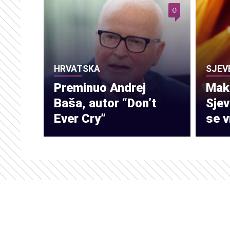
0
HRVATSKA
SJEV
Preminuo Andrej
Make
Baša, autor “Don’t
Sje
Ever Cry”
se v