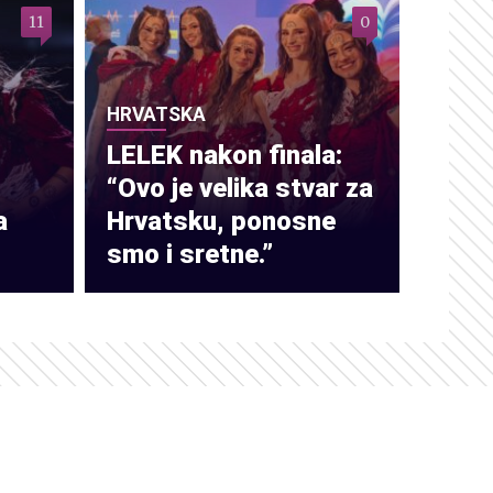
11
0
HRVATSKA
LELEK nakon finala:
“Ovo je velika stvar za
a
Hrvatsku, ponosne
smo i sretne.”