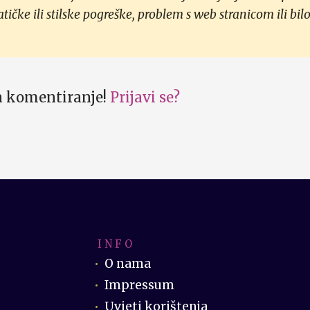
čke ili stilske pogreške, problem s web stranicom ili bilo
za komentiranje!
Prijavi se?
I N F O
O nama
Impressum
Uvjeti korištenja