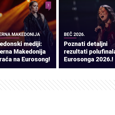
3
ERNA MAKEDONIJA
BEČ 2026.
donski mediji:
Poznati detaljni
verna Makedonija
rezultati polufinal
raća na Eurosong!
Eurosonga 2026.!