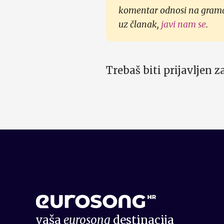
komentar odnosi na gramati
uz članak,
javi nam se
.
Trebaš biti prijavljen 
vaša
eurosong
destinacija